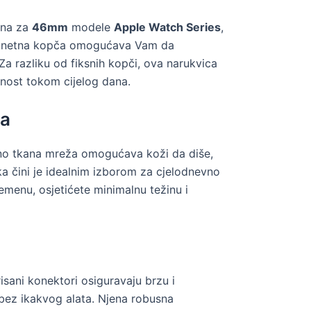
ana za
46mm
modele
Apple Watch Series
,
 magnetna kopča omogućava Vam da
Za razliku od fiksnih kopči, ova narukvica
bnost tokom cijelog dana.
sa
ino tkana mreža omogućava koži da diše,
tika čini je idealnim izborom za cjelodnevno
remenu, osjetićete minimalnu težinu i
risani konektori osiguravaju brzu i
bez ikakvog alata. Njena robusna