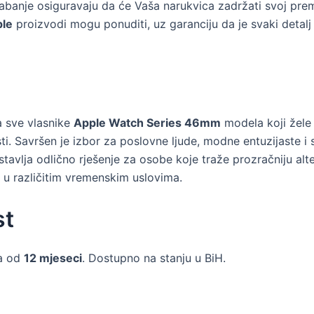
abanje osiguravaju da će Vaša narukvica zadržati svoj pre
le
proizvodi mogu ponuditi, uz garanciju da je svaki detalj
a sve vlasnike
Apple Watch Series 46mm
modela koji žele 
ti. Savršen je izbor za poslovne ljude, modne entuzijaste i 
tavlja odlično rješenje za osobe koje traže prozračniju al
 u različitim vremenskim uslovima.
st
ja od
12 mjeseci
. Dostupno na stanju u BiH.