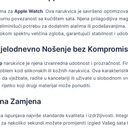
cima za
Apple Watch
. Ova narukvica je savršeno optimizov
 sigurnu povezanost sa kućištem sata. Njena prilagodljiva
eliminišući potrebu za dodatnim alatima ili podešavanjima. 
rokom spektru veličina zgloba, garantujući stabilnost i udo
 Cjelodnevno Nošenje bez Kompromi
p
narukvice je njena izvanredna udobnost i prozračnost. F
 problem kod silikonskih ili kožnih narukvica. Ova karakteris
o da vježbate, radite u kancelariji ili uživate u slobodnom v
ijetko koji drugi materijal može ponuditi.
avna Zamjena
ispunjava najviše standarde kvaliteta i izdržljivosti. Integ
za nekoliko sekundi možete promijeniti izgled Vašeg sata 