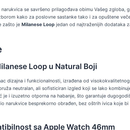
 narukvica se savršeno prilagođava obimu Vašeg zgloba, ga
izborom kako za poslovne sastanke tako i za opuštene veče
e zašto je
Milanese Loop
jedan od najtraženijih dodataka 
e
ilanese Loop u Natural Boji
c dizajna i funkcionalnosti, izrađena od visokokvalitetnog 
ruža neutralan, ali sofisticiran izgled koji se lako kombinu
ć je i izuzetno otporna na habanje, što garantuje dugogodi
dio narukvice besprekorno obrađen, bez oštrih ivica koje bi m
patibilnost sa Apple Watch 46mm