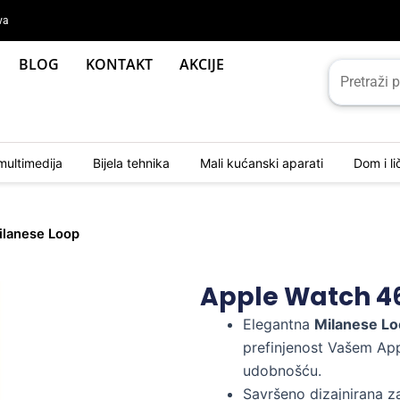
va
BLOG
KONTAKT
AKCIJE
multimedija
Bijela tehnika
Mali kućanski aparati
Dom i l
lanese Loop
Apple Watch 4
Elegantna
Milanese L
prefinjenost Vašem App
udobnošću.
Savršeno dizajnirana 