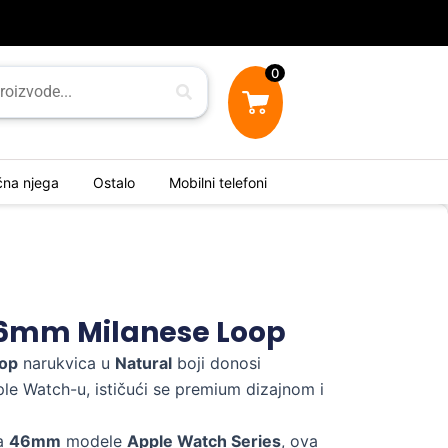
0
ična njega
Ostalo
Mobilni telefoni
6mm Milanese Loop
oop
narukvica u
Natural
boji donosi
le Watch-u, ističući se premium dizajnom i
za
46mm
modele
Apple Watch Series
, ova