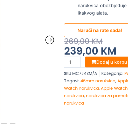
narukvica obezbjeđuje 
ikakvog alata.
Naruči na rate sada!
Original
Current
269,00
KM
239,00
KM
Price
Price
Was:
Is:
Apple
Dodaj u korpu
269,00 KM.
239,00 KM.
Watch
SKU
MC7J4ZM/A
Kategorija:
P
46mm
Tagovi:
46mm narukvica
,
Appl
Milanese
Watch narukvica
,
Apple Watch
Loop
narukvica
,
narukvica za pametn
količina
narukvica