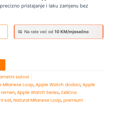
precizno pristajanje i laku zamjenu bez
Na rate već od
10 KM/mjesečno
ametni satovi
e Milanese Loop
,
Apple Watch dodaci
,
Apple
 remen
,
Apple Watch Series
,
čelična
i sat
,
Natural Milanese Loop
,
premium