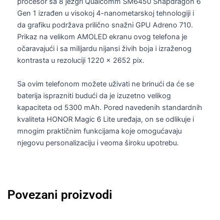
procesor sa 8 jezgri Qualcomm SM6450 Snapdragon 6
Gen 1 izrađen u visokoj 4-nanometarskoj tehnologiji i
da grafiku podržava prilično snažni GPU Adreno 710.
Prikaz na velikom AMOLED ekranu ovog telefona je
očaravajući i sa milijardu nijansi živih boja i izraženog
kontrasta u rezoluciji 1220 x 2652 pix.
Sa ovim telefonom možete uživati ne brinući da će se
baterija isprazniti budući da je izuzetno velikog
kapaciteta od 5300 mAh. Pored navedenih standardnih
kvaliteta HONOR Magic 6 Lite uređaja, on se odlikuje i
mnogim praktičnim funkcijama koje omogućavaju
njegovu personalizaciju i veoma široku upotrebu.
Povezani proizvodi