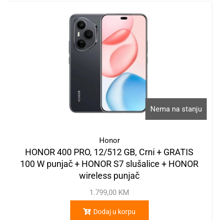
Nema na stanju
Honor
HONOR 400 PRO, 12/512 GB, Crni + GRATIS
100 W punjač + HONOR S7 slušalice + HONOR
wireless punjač
1.799,00
KM
Dodaj u korpu