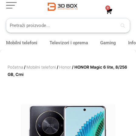
Skip
0
Cart
to
content
Mobilni telefoni
Televizori i oprema
Gaming
Inf
Početna
/
Mobilni telefoni
/
Honor
/ HONOR Magic 6 lite, 8/256
GB, Crni