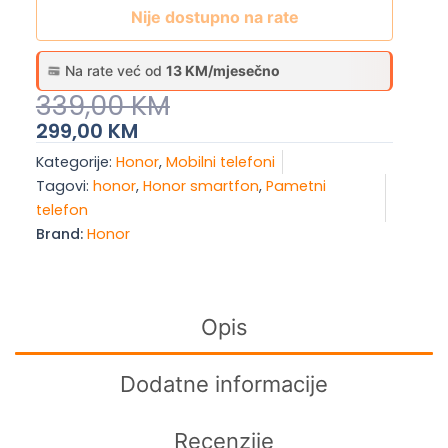
Nije dostupno na rate
Na rate već od
13 KM/mjesečno
Original
Current
339,00
KM
Price
Price
299,00
KM
Was:
Is:
Kategorije:
Honor
,
Mobilni telefoni
339,00 KM.
299,00 KM.
Tagovi:
honor
,
Honor smartfon
,
Pametni
telefon
Brand:
Honor
Opis
Dodatne informacije
Recenzije