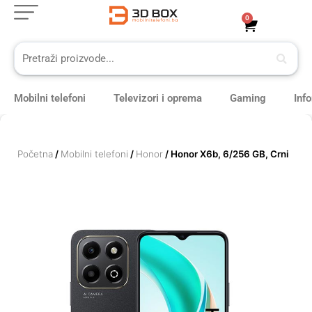
Skip
0
Cart
to
content
Mobilni telefoni
Televizori i oprema
Gaming
Inf
Početna
/
Mobilni telefoni
/
Honor
/ Honor X6b, 6/256 GB, Crni