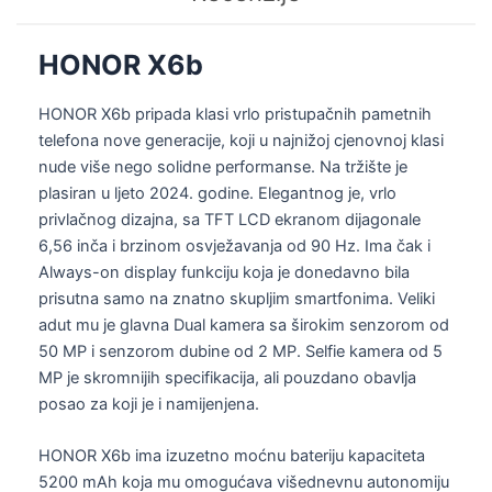
HONOR X6b
HONOR X6b pripada klasi vrlo pristupačnih pametnih
telefona nove generacije, koji u najnižoj cjenovnoj klasi
nude više nego solidne performanse. Na tržište je
plasiran u ljeto 2024. godine. Elegantnog je, vrlo
privlačnog dizajna, sa TFT LCD ekranom dijagonale
6,56 inča i brzinom osvježavanja od 90 Hz. Ima čak i
Always-on display funkciju koja je donedavno bila
prisutna samo na znatno skupljim smartfonima. Veliki
adut mu je glavna Dual kamera sa širokim senzorom od
50 MP i senzorom dubine od 2 MP. Selfie kamera od 5
MP je skromnijih specifikacija, ali pouzdano obavlja
posao za koji je i namijenjena.
HONOR X6b ima izuzetno moćnu bateriju kapaciteta
5200 mAh koja mu omogućava višednevnu autonomiju