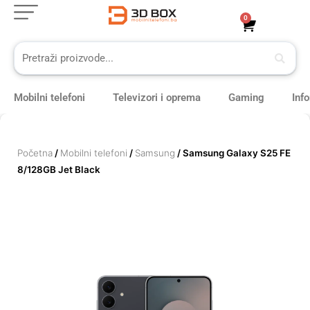
Skip
0
Cart
to
content
Mobilni telefoni
Televizori i oprema
Gaming
Inf
Početna
/
Mobilni telefoni
/
Samsung
/ Samsung Galaxy S25 FE
8/128GB Jet Black