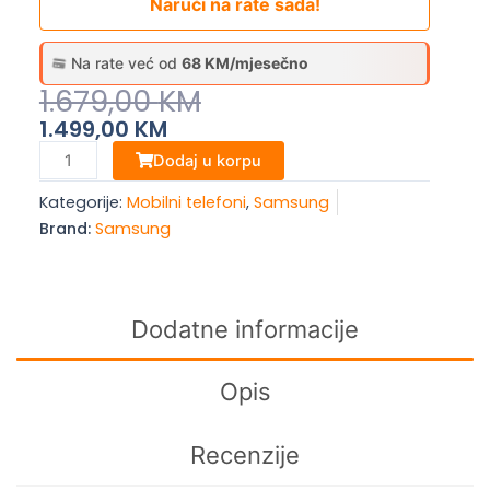
Naruči na rate sada!
Na rate već od
68 KM/mjesečno
Original
Current
1.679,00
KM
Price
Price
1.499,00
KM
Was:
Is:
Samsung
Dodaj u korpu
Galaxy
1.679,00 KM.
1.499,00 KM.
Kategorije:
Mobilni telefoni
,
Samsung
S25
Brand:
Samsung
FE
8/128GB
Jet
Black
Dodatne informacije
količina
Opis
Recenzije