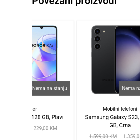
Povezani proizvodi
Nema na stanju
Nema na
Honor
Mobilni telefoni
onor X7a, 4/128 GB, Plavi
Samsung Galaxy S23,
GB, Crna
275,00
KM
229,00
KM
1.599,00
KM
1.359,