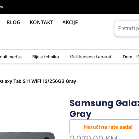
va
BLOG
KONTAKT
AKCIJE
multimedija
Bijela tehnika
Mali kućanski aparati
Dom i l
alaxy Tab S11 WiFi 12/256GB Gray
Samsung Galaxy
Gray
Naruči na rate sada!
Original
Current
2.079,00
KM