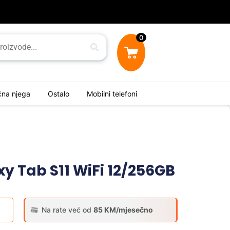
0
ična njega
Ostalo
Mobilni telefoni
 Tab S11 WiFi 12/256GB
Na rate već od
85 KM/mjesečno