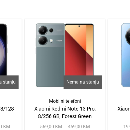
 stanju
Nema na stanju
Mobilni telefoni
 8/128
Xiaomi Redmi Note 13 Pro,
Xiaom
8/256 GB, Forest Green
00
KM
569,00
KM
469,00
KM
19