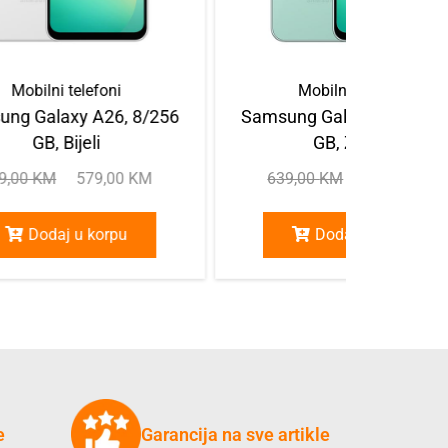
Mobilni telefoni
Mobilni telefoni
ng Galaxy A26, 8/256
Samsung Galaxy A26, 8/2
GB, Bijeli
GB, Zeleni
9,00
KM
579,00
KM
639,00
KM
579,00
KM
Dodaj u korpu
Dodaj u korpu
e
Garancija na sve artikle