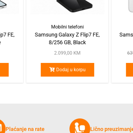
Mobilni telefoni
p7 FE,
Samsung Galaxy Z Flip7 FE,
Samsu
8/256 GB, Black
2.099,00
KM
63
Dodaj u korpu
Plaćanje na rate
Lično preuzimanj