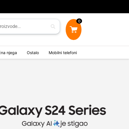
0
ična njega
Ostalo
Mobilni telefoni