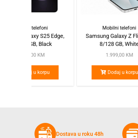
Mobilni telefoni
Mobilni telefoni
amsung Galaxy S25 Edge,
Samsung Galaxy Z Fli
12/256 GB, Black
8/128 GB, White
2.499,00
KM
1.999,00
KM
Dodaj u korpu
Dodaj u korpu
Dostava u roku 48h