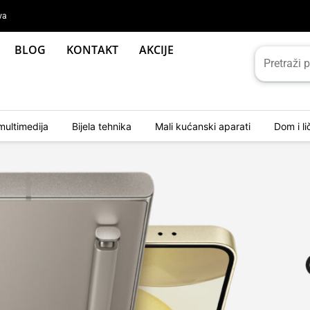
va
BLOG
KONTAKT
AKCIJE
multimedija
Bijela tehnika
Mali kućanski aparati
Dom i l