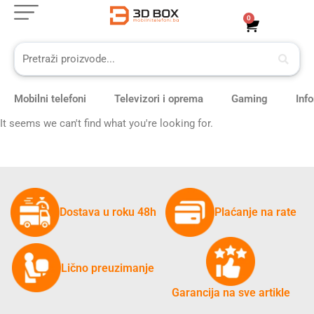
Skip
0
Cart
to
content
Mobilni telefoni
Televizori i oprema
Gaming
Inf
It seems we can't find what you're looking for.
Dostava u roku 48h
Plaćanje na rate
Lično preuzimanje
Garancija na sve artikle