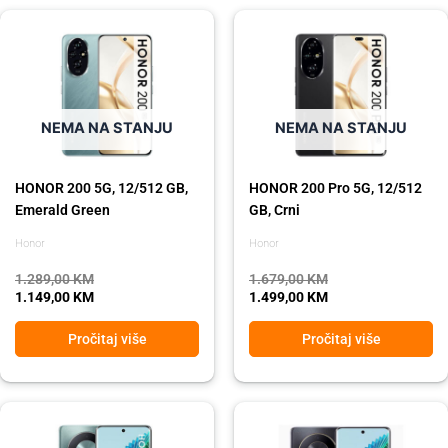
Original
Current
Original
Current
price
price
price
price
was:
is:
was:
is:
1.289,00 KM.
1.149,00 KM.
1.679,00 KM.
1.499,00 KM.
NEMA NA STANJU
NEMA NA STANJU
HONOR 200 5G, 12/512 GB,
HONOR 200 Pro 5G, 12/512
Emerald Green
GB, Crni
Honor
Honor
1.289,00
KM
1.679,00
KM
1.149,00
KM
1.499,00
KM
Pročitaj više
Pročitaj više
Original
Current
Original
Current
price
price
price
price
was:
is:
was:
is: