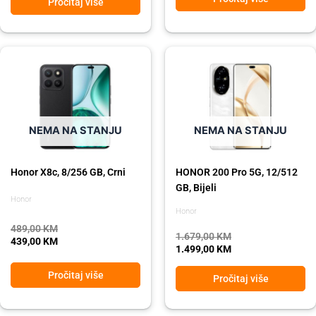
Pročitaj više
Original
Current
Original
Current
price
price
price
price
was:
is:
was:
is:
489,00 KM.
439,00 KM.
1.679,00 KM.
1.499,00 KM.
NEMA NA STANJU
NEMA NA STANJU
Honor X8c, 8/256 GB, Crni
HONOR 200 Pro 5G, 12/512
GB, Bijeli
Honor
Honor
489,00
KM
1.679,00
KM
439,00
KM
1.499,00
KM
Pročitaj više
Pročitaj više