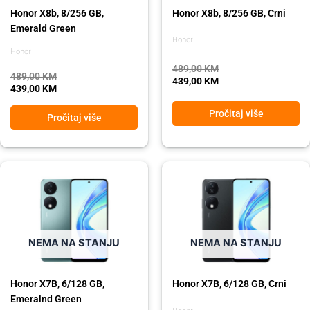
Honor X8b, 8/256 GB,
Honor X8b, 8/256 GB, Crni
Emerald Green
Honor
Honor
489,00
KM
489,00
KM
439,00
KM
439,00
KM
Pročitaj više
Pročitaj više
Original
Current
Original
Current
price
price
price
price
was:
is:
was:
is:
389,00 KM.
319,00 KM.
389,00 KM.
319,00 KM.
NEMA NA STANJU
NEMA NA STANJU
Honor X7B, 6/128 GB,
Honor X7B, 6/128 GB, Crni
Emeralnd Green