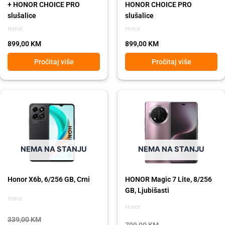
+ HONOR CHOICE PRO
HONOR CHOICE PRO
slušalice
slušalice
Honor
Honor
899,00
KM
899,00
KM
Pročitaj više
Pročitaj više
Original
Current
Original
Current
price
price
price
price
was:
is:
was:
is:
339,00 KM.
299,00 KM.
709,00 KM.
629,00 KM.
NEMA NA STANJU
NEMA NA STANJU
Honor X6b, 6/256 GB, Crni
HONOR Magic 7 Lite, 8/256
GB, Ljubišasti
Honor
Honor
339,00
KM
709,00
KM