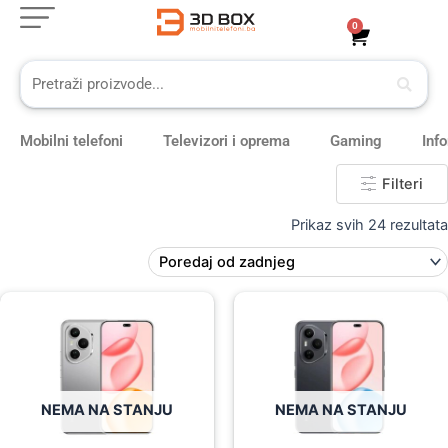
Skip
0
Cart
to
content
Mobilni telefoni
Televizori i oprema
Gaming
Inf
Filteri
Prikaz svih 24 rezultata
NEMA NA STANJU
NEMA NA STANJU