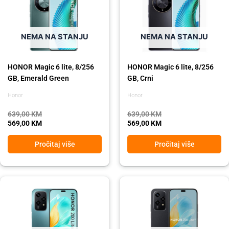
639,00 KM.
569,00 KM.
639,00 KM.
569,00 KM.
NEMA NA STANJU
NEMA NA STANJU
HONOR Magic 6 lite, 8/256
HONOR Magic 6 lite, 8/256
GB, Emerald Green
GB, Crni
Honor
Honor
639,00
KM
639,00
KM
569,00
KM
569,00
KM
Pročitaj više
Pročitaj više
Original
Current
Original
Current
price
price
price
price
was:
is:
was:
is:
549,00 KM.
439,00 KM.
549,00 KM.
439,00 KM.