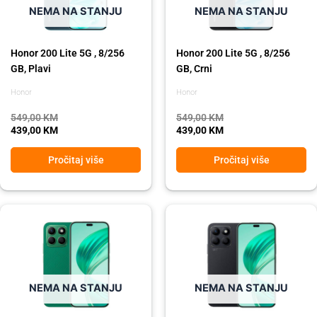
NEMA NA STANJU
NEMA NA STANJU
Honor 200 Lite 5G , 8/256
Honor 200 Lite 5G , 8/256
GB, Plavi
GB, Crni
Honor
Honor
549,00
KM
549,00
KM
439,00
KM
439,00
KM
Pročitaj više
Pročitaj više
Original
Current
Original
Current
price
price
price
price
was:
is:
was:
is:
489,00 KM.
439,00 KM.
489,00 KM.
439,00 KM.
NEMA NA STANJU
NEMA NA STANJU