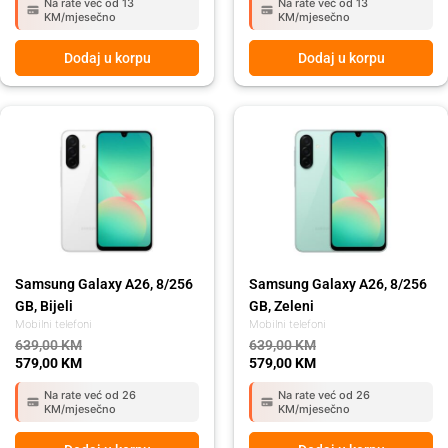
Na rate već od 13
Na rate već od 13
KM/mjesečno
KM/mjesečno
Dodaj u korpu
Dodaj u korpu
Original
Current
Original
Current
price
price
price
price
was:
is:
was:
is:
639,00 KM.
579,00 KM.
639,00 KM.
579,00 KM.
Samsung Galaxy A26, 8/256
Samsung Galaxy A26, 8/256
GB, Bijeli
GB, Zeleni
Mobilni telefoni
Mobilni telefoni
639,00
KM
639,00
KM
579,00
KM
579,00
KM
Na rate već od 26
Na rate već od 26
KM/mjesečno
KM/mjesečno