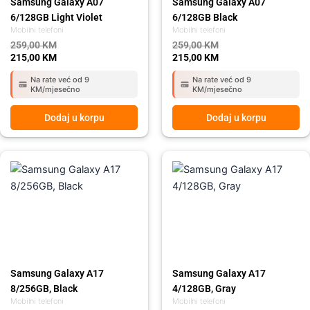
Samsung Galaxy A07
Samsung Galaxy A07
6/128GB Light Violet
6/128GB Black
Mobilni telefoni
Mobilni telefoni
259,00
KM
259,00
KM
215,00
KM
215,00
KM
Na rate već od 9
Na rate već od 9
KM/mjesečno
KM/mjesečno
Dodaj u korpu
Dodaj u korpu
Original
Current
Original
Current
price
price
price
price
was:
is:
was:
is:
459,00 KM.
419,00 KM.
359,00 KM.
295,00 KM.
Samsung Galaxy A17
Samsung Galaxy A17
8/256GB, Black
4/128GB, Gray
Mobilni telefoni
Mobilni telefoni