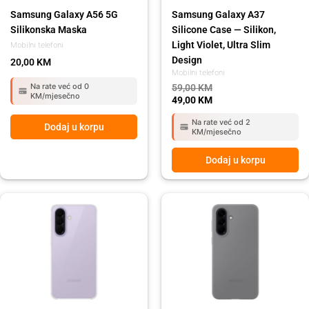
Samsung Galaxy A56 5G
Samsung Galaxy A37
Silikonska Maska
Silicone Case — Silikon,
Light Violet, Ultra Slim
Mobilni telefoni
Design
20,00
KM
Mobilni telefoni
Na rate već od 0
59,00
KM
KM/mjesečno
49,00
KM
Na rate već od 2
Dodaj u korpu
KM/mjesečno
Dodaj u korpu
Original
Current
price
price
was:
is:
59,00 KM.
49,00 KM.