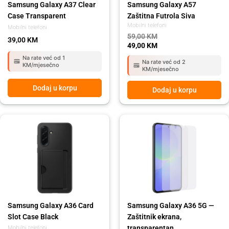
Samsung Galaxy A37 Clear
Samsung Galaxy A57
Case Transparent
Zaštitna Futrola Siva
Mobilni telefoni
Mobilni telefoni
59,00
KM
39,00
KM
49,00
KM
Na rate već od 1
Na rate već od 2
KM/mjesečno
KM/mjesečno
Dodaj u korpu
Dodaj u korpu
Samsung Galaxy A36 Card
Samsung Galaxy A36 5G —
Slot Case Black
Zaštitnik ekrana,
transparentan
Mobilni telefoni