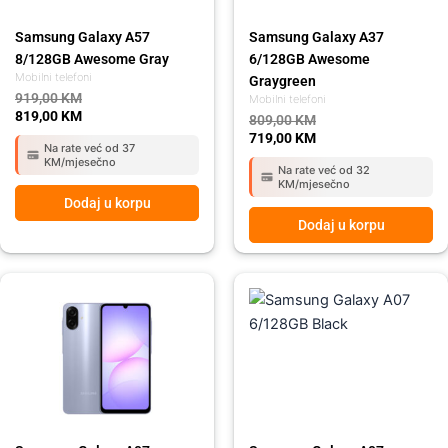
Samsung Galaxy A57
Samsung Galaxy A37
8/128GB Awesome Gray
6/128GB Awesome
Mobilni telefoni
Graygreen
919,00
KM
Mobilni telefoni
819,00
KM
809,00
KM
719,00
KM
Na rate već od 37
KM/mjesečno
Na rate već od 32
KM/mjesečno
Dodaj u korpu
Dodaj u korpu
Original
Current
Original
Current
price
price
price
price
was:
is:
was:
is:
259,00 KM.
215,00 KM.
259,00 KM.
215,00 KM.