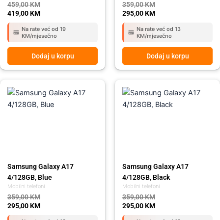
459,00
KM
359,00
KM
419,00
KM
295,00
KM
Na rate već od 19
Na rate već od 13
KM/mjesečno
KM/mjesečno
Dodaj u korpu
Dodaj u korpu
Original
Current
Original
Current
price
price
price
price
was:
is:
was:
is:
359,00 KM.
295,00 KM.
359,00 KM.
295,00 KM.
Samsung Galaxy A17
Samsung Galaxy A17
4/128GB, Blue
4/128GB, Black
Mobilni telefoni
Mobilni telefoni
359,00
KM
359,00
KM
295,00
KM
295,00
KM