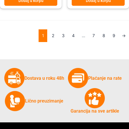
Dodaj u korpu
Dodaj u korpu
1
2
3
4
…
7
8
9
→
Dostava u roku 48h
Plaćanje na rate
Lično preuzimanje
Garancija na sve artikle