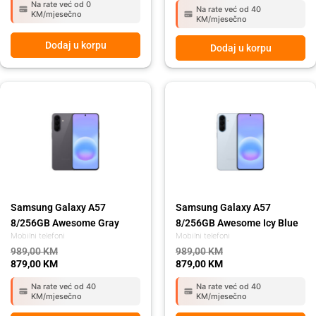
Na rate već od 0
Na rate već od 40
KM/mjesečno
KM/mjesečno
Dodaj u korpu
Dodaj u korpu
Original
Current
Original
Current
price
price
price
price
was:
is:
was:
is:
989,00 KM.
879,00 KM.
989,00 KM.
879,00 KM.
Samsung Galaxy A57
Samsung Galaxy A57
8/256GB Awesome Gray
8/256GB Awesome Icy Blue
Mobilni telefoni
Mobilni telefoni
989,00
KM
989,00
KM
879,00
KM
879,00
KM
Na rate već od 40
Na rate već od 40
KM/mjesečno
KM/mjesečno