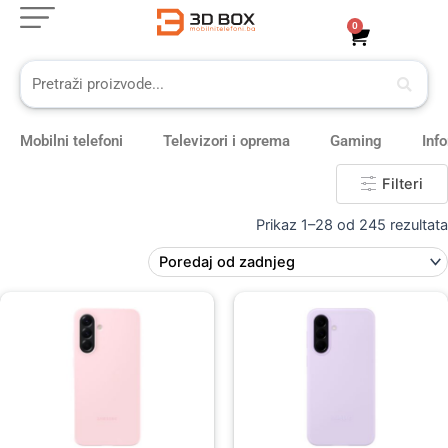
Skip
0
Cart
to
content
Mobilni telefoni
Televizori i oprema
Gaming
Inf
Filteri
Prikaz 1–28 od 245 rezultata
Original
Current
price
price
was:
is:
59,00 KM.
49,00 KM.