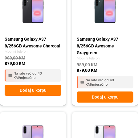
989,00 KM.
879,00 KM.
989,00 KM.
879,00 KM.
Samsung Galaxy A37
Samsung Galaxy A37
8/256GB Awesome Charcoal
8/256GB Awesome
Mobilni telefoni
Graygreen
989,00
KM
Mobilni telefoni
879,00
KM
989,00
KM
879,00
KM
Na rate već od 40
KM/mjesečno
Na rate već od 40
KM/mjesečno
Dodaj u korpu
Dodaj u korpu
Original
Current
Original
Current
price
price
price
price
was:
is:
was:
is:
809,00 KM.
719,00 KM.
809,00 KM.
719,00 KM.