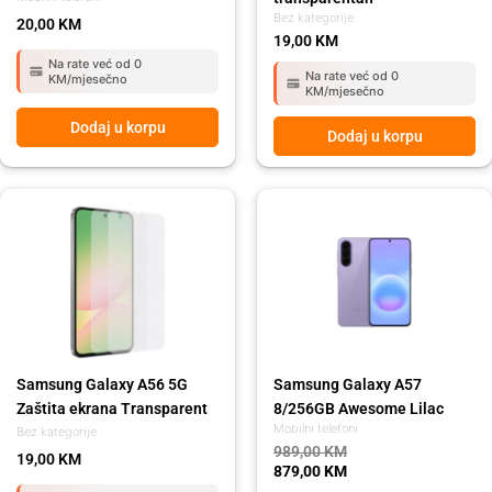
Bez kategorije
20,00
KM
19,00
KM
Na rate već od 0
Na rate već od 0
KM/mjesečno
KM/mjesečno
Dodaj u korpu
Dodaj u korpu
Original
Current
price
price
was:
is:
989,00 KM.
879,00 KM.
Samsung Galaxy A56 5G
Samsung Galaxy A57
Zaštita ekrana Transparent
8/256GB Awesome Lilac
Mobilni telefoni
Bez kategorije
989,00
KM
19,00
KM
879,00
KM