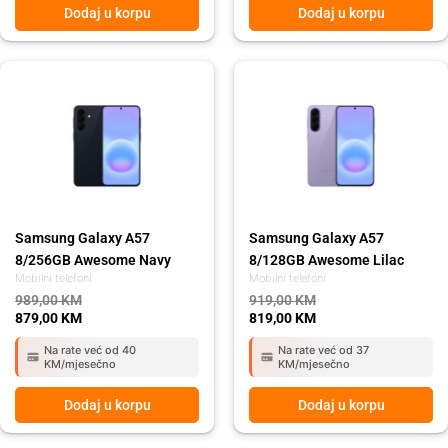
Dodaj u korpu
Dodaj u korpu
Original
Current
Original
Current
price
price
price
price
was:
is:
was:
is:
989,00 KM.
879,00 KM.
919,00 KM.
819,00 KM.
Samsung Galaxy A57
Samsung Galaxy A57
8/256GB Awesome Navy
8/128GB Awesome Lilac
Mobilni telefoni
Mobilni telefoni
989,00
KM
919,00
KM
879,00
KM
819,00
KM
Na rate već od 40
Na rate već od 37
KM/mjesečno
KM/mjesečno
Dodaj u korpu
Dodaj u korpu