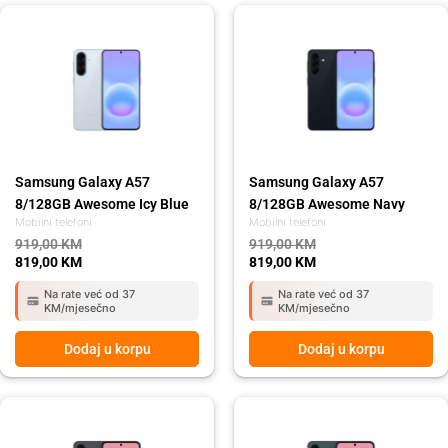
Original
Current
Original
Current
price
price
price
price
was:
is:
was:
is:
919,00 KM.
819,00 KM.
919,00 KM.
819,00 KM.
Samsung Galaxy A57
Samsung Galaxy A57
8/128GB Awesome Icy Blue
8/128GB Awesome Navy
Mobilni telefoni
Mobilni telefoni
919,00
KM
919,00
KM
819,00
KM
819,00
KM
Na rate već od 37
Na rate već od 37
KM/mjesečno
KM/mjesečno
Dodaj u korpu
Dodaj u korpu
Original
Current
Original
Current
price
price
price
price
was:
is:
was:
is: