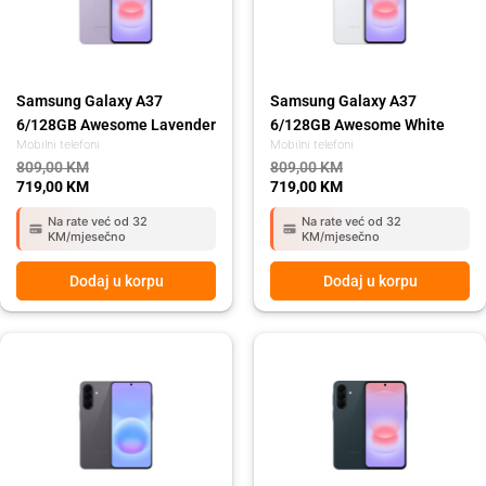
Samsung Galaxy A37
Samsung Galaxy A37
6/128GB Awesome Lavender
6/128GB Awesome White
Mobilni telefoni
Mobilni telefoni
809,00
KM
809,00
KM
719,00
KM
719,00
KM
Na rate već od 32
Na rate već od 32
KM/mjesečno
KM/mjesečno
Dodaj u korpu
Dodaj u korpu
Original
Current
Original
Current
price
price
price
price
was:
is:
was:
is:
919,00 KM.
819,00 KM.
809,00 KM.
719,00 KM.