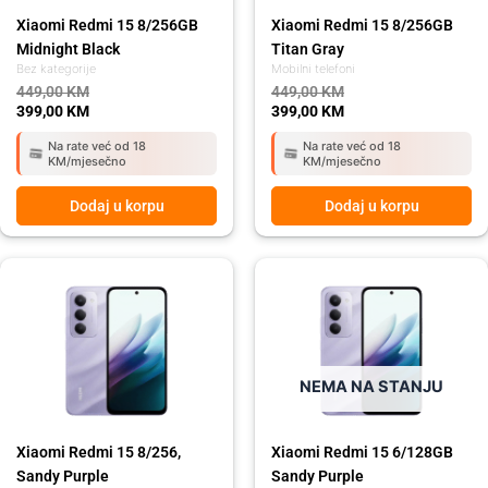
Xiaomi Redmi 15 8/256GB
Xiaomi Redmi 15 8/256GB
Midnight Black
Titan Gray
Bez kategorije
Mobilni telefoni
449,00
KM
449,00
KM
399,00
KM
399,00
KM
Na rate već od 18
Na rate već od 18
KM/mjesečno
KM/mjesečno
Dodaj u korpu
Dodaj u korpu
Original
Current
Original
Current
price
price
price
price
was:
is:
was:
is:
449,00 KM.
399,00 KM.
349,00 KM.
289,00 KM.
NEMA NA STANJU
Xiaomi Redmi 15 8/256,
Xiaomi Redmi 15 6/128GB
Sandy Purple
Sandy Purple