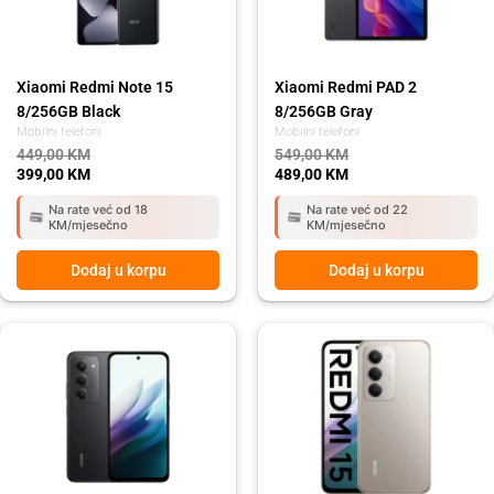
Xiaomi Redmi Note 15
Xiaomi Redmi PAD 2
8/256GB Black
8/256GB Gray
Mobilni telefoni
Mobilni telefoni
449,00
KM
549,00
KM
399,00
KM
489,00
KM
Na rate već od 18
Na rate već od 22
KM/mjesečno
KM/mjesečno
Dodaj u korpu
Dodaj u korpu
Original
Current
Original
Current
price
price
price
price
was:
is:
was:
is:
449,00 KM.
399,00 KM.
449,00 KM.
399,00 KM.