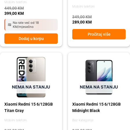
Mobilni telefoni
Mobilni telefoni
449,00
KM
399,00
KM
349,00
KM
289,00
KM
Na rate već od 18
KM/mjesečno
Pročitaj više
Dodaj u korpu
Original
Current
Original
Current
price
price
price
price
was:
is:
was:
is:
349,00 KM.
289,00 KM.
349,00 KM.
289,00 KM.
NEMA NA STANJU
NEMA NA STANJU
Xiaomi Redmi 15 6/128GB
Xiaomi Redmi 15 6/128GB
Titan Gray
Midnight Black
Mobilni telefoni
Bez kategorije