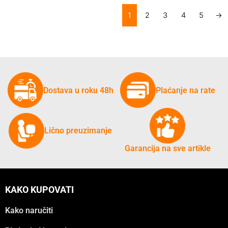
1
2
3
4
5
→
Dostava u roku 48h
Plaćanje na rate
Lično preuzimanje
Garancija na sve artikle
KAKO KUPOVATI
Kako naručiti