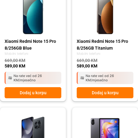
was:
is:
was:
is:
669,00 KM.
589,00 KM.
669,00 KM.
589,00 KM.
Xiaomi Redmi Note 15 Pro
Xiaomi Redmi Note 15 Pro
8/256GB Blue
8/256GB Titanium
Mobilni telefoni
Mobilni telefoni
669,00
KM
669,00
KM
589,00
KM
589,00
KM
Na rate već od 26
Na rate već od 26
KM/mjesečno
KM/mjesečno
Dodaj u korpu
Dodaj u korpu
Original
Current
Original
Current
price
price
price
price
was:
is:
was:
is:
449,00 KM.
399,00 KM.
549,00 KM.
489,00 KM.