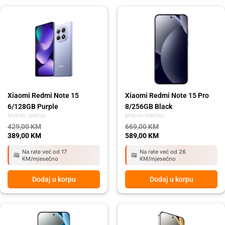
Original
Current
Original
Current
price
price
price
price
was:
is:
was:
is:
429,00 KM.
389,00 KM.
669,00 KM.
589,00 KM.
Xiaomi Redmi Note 15
Xiaomi Redmi Note 15 Pro
6/128GB Purple
8/256GB Black
Mobilni telefoni
Mobilni telefoni
429,00
KM
669,00
KM
389,00
KM
589,00
KM
Na rate već od 17
Na rate već od 26
KM/mjesečno
KM/mjesečno
Dodaj u korpu
Dodaj u korpu
Original
Current
Original
Current
price
price
price
price