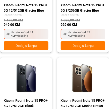
Xiaomi Redmi Note 15 PRO+
Xiaomi Redmi Note 15 PRO+
5G 12/512GB Glacier Blue
5G 8/256GB Glacier Blue
Mobilni telefoni
Mobilni telefoni
1.179,00
KM
1.039,00
KM
949,00
KM
929,00
KM
Na rate već od 43
Na rate već od 42
KM/mjesečno
KM/mjesečno
Dodaj u korpu
Dodaj u korpu
Original
Current
Original
Current
price
price
price
price
was:
is:
was:
is:
1.179,00 KM.
949,00 KM.
1.179,00 KM.
949,00 KM.
Xiaomi Redmi Note 15 PRO+
Xiaomi Redmi Note 15 PRO+
5G 12/512GB Black
5G 12/512GB Mocha Brown