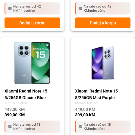
Na rate već od 42
Na rate već od 42
KM/mjesečno
KM/mjesečno
Dodaj u korpu
Dodaj u korpu
Original
Current
Original
Current
price
price
price
price
was:
is:
was:
is:
449,00 KM.
399,00 KM.
449,00 KM.
399,00 KM.
Xiaomi Redmi Note 15
Xiaomi Redmi Note 15
8/256GB Glacier Blue
8/256GB Mist Purple
Mobilni telefoni
Mobilni telefoni
449,00
KM
449,00
KM
399,00
KM
399,00
KM
Na rate već od 18
Na rate već od 18
KM/mjesečno
KM/mjesečno