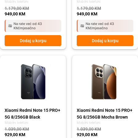
Mobilni telefoni
Mobilni telefoni
1.179,00
KM
1.179,00
KM
949,00
KM
949,00
KM
Na rate već od 43
Na rate već od 43
KM/mjesečno
KM/mjesečno
Dodaj u korpu
Dodaj u korpu
Original
Current
Original
Current
price
price
price
price
was:
is:
was:
is:
1.039,00 KM.
929,00 KM.
1.039,00 KM.
929,00 KM.
Xiaomi Redmi Note 15 PRO+
Xiaomi Redmi Note 15 PRO+
5G 8/256GB Black
5G 8/256GB Mocha Brown
Mobilni telefoni
Mobilni telefoni
1.039,00
KM
1.039,00
KM
929,00
KM
929,00
KM