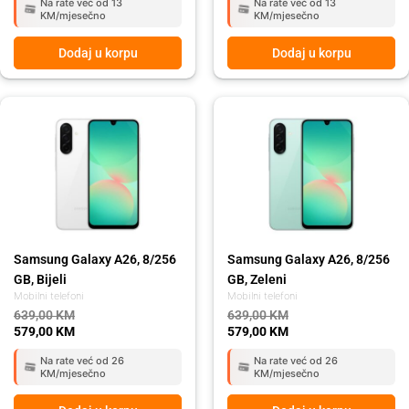
Na rate već od 13
Na rate već od 13
KM/mjesečno
KM/mjesečno
Dodaj u korpu
Dodaj u korpu
Original
Current
Original
Current
price
price
price
price
was:
is:
was:
is:
639,00 KM.
579,00 KM.
639,00 KM.
579,00 KM.
Samsung Galaxy A26, 8/256
Samsung Galaxy A26, 8/256
GB, Bijeli
GB, Zeleni
Mobilni telefoni
Mobilni telefoni
639,00
KM
639,00
KM
579,00
KM
579,00
KM
Na rate već od 26
Na rate već od 26
KM/mjesečno
KM/mjesečno