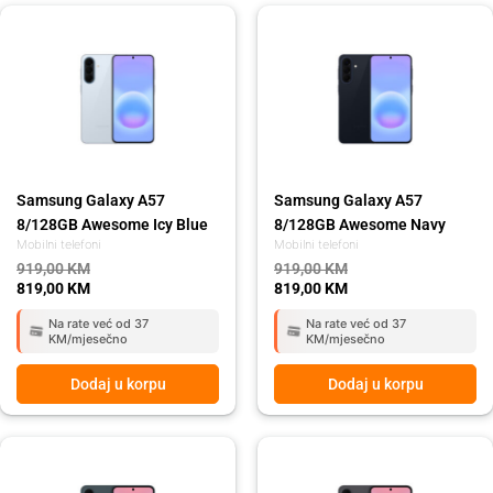
Original
Current
Original
Current
price
price
price
price
was:
is:
was:
is:
919,00 KM.
819,00 KM.
919,00 KM.
819,00 KM.
Samsung Galaxy A57
Samsung Galaxy A57
8/128GB Awesome Icy Blue
8/128GB Awesome Navy
Mobilni telefoni
Mobilni telefoni
919,00
KM
919,00
KM
819,00
KM
819,00
KM
Na rate već od 37
Na rate već od 37
KM/mjesečno
KM/mjesečno
Dodaj u korpu
Dodaj u korpu
Original
Current
Original
Current
price
price
price
price
was:
is:
was:
is: