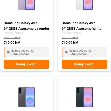
Samsung Galaxy A37
Samsung Galaxy A37
6/128GB Awesome Lavender
6/128GB Awesome White
Mobilni telefoni
Mobilni telefoni
809,00
KM
809,00
KM
719,00
KM
719,00
KM
Na rate već od 32
Na rate već od 32
KM/mjesečno
KM/mjesečno
Dodaj u korpu
Dodaj u korpu
Original
Current
Original
Current
price
price
price
price
was:
is:
was:
is:
919,00 KM.
819,00 KM.
809,00 KM.
719,00 KM.