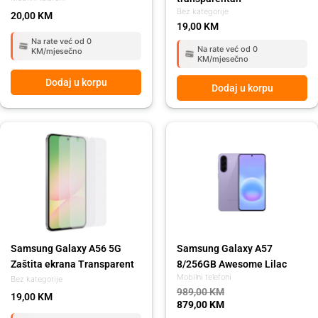
Bez kategorije
20,00
KM
19,00
KM
Na rate već od 0
Na rate već od 0
KM/mjesečno
KM/mjesečno
Dodaj u korpu
Dodaj u korpu
Original
Current
price
price
was:
is:
989,00 KM.
879,00 KM.
Samsung Galaxy A56 5G
Samsung Galaxy A57
Zaštita ekrana Transparent
8/256GB Awesome Lilac
Mobilni telefoni
Bez kategorije
989,00
KM
19,00
KM
879,00
KM