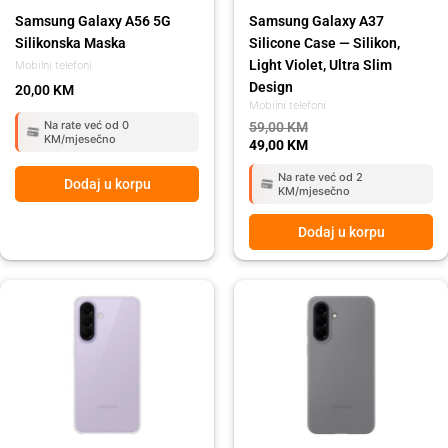
Samsung Galaxy A56 5G
Samsung Galaxy A37
Silikonska Maska
Silicone Case — Silikon,
Light Violet, Ultra Slim
Mobilni telefoni
Design
20,00
KM
Mobilni telefoni
Na rate već od 0
59,00
KM
KM/mjesečno
49,00
KM
Na rate već od 2
Dodaj u korpu
KM/mjesečno
Dodaj u korpu
Original
Current
price
price
was:
is:
59,00 KM.
49,00 KM.