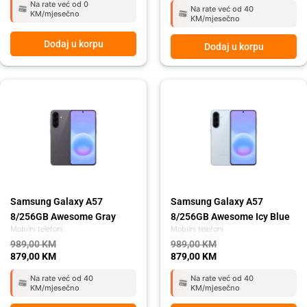
Na rate već od 0
Na rate već od 40
KM/mjesečno
KM/mjesečno
Dodaj u korpu
Dodaj u korpu
Original
Current
Original
Current
price
price
price
price
was:
is:
was:
is:
989,00 KM.
879,00 KM.
989,00 KM.
879,00 KM.
Samsung Galaxy A57
Samsung Galaxy A57
8/256GB Awesome Gray
8/256GB Awesome Icy Blue
Mobilni telefoni
Mobilni telefoni
989,00
KM
989,00
KM
879,00
KM
879,00
KM
Na rate već od 40
Na rate već od 40
KM/mjesečno
KM/mjesečno