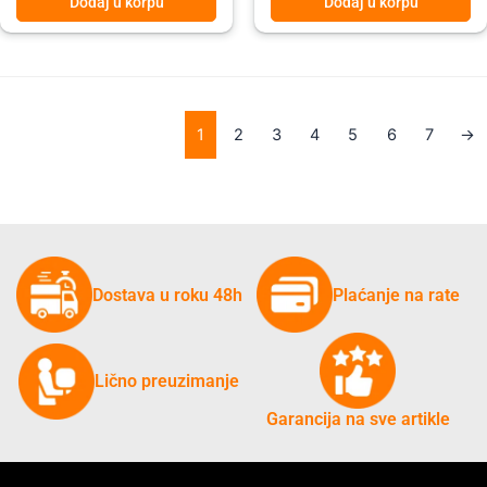
Dodaj u korpu
Dodaj u korpu
1
2
3
4
5
6
7
→
Dostava u roku 48h
Plaćanje na rate
Lično preuzimanje
Garancija na sve artikle