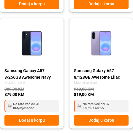
Dodaj u korpu
Dodaj u korpu
Original
Current
Original
Current
price
price
price
price
was:
is:
was:
is:
989,00 KM.
879,00 KM.
919,00 KM.
819,00 KM.
Samsung Galaxy A57
Samsung Galaxy A57
8/256GB Awesome Navy
8/128GB Awesome Lilac
Mobilni telefoni
Mobilni telefoni
989,00
KM
919,00
KM
879,00
KM
819,00
KM
Na rate već od 40
Na rate već od 37
KM/mjesečno
KM/mjesečno
Dodaj u korpu
Dodaj u korpu