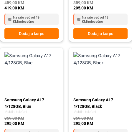
459,00
KM
359,00
KM
419,00
KM
295,00
KM
Na rate već od 19
Na rate već od 13
KM/mjesečno
KM/mjesečno
Dodaj u korpu
Dodaj u korpu
Original
Current
Original
Current
price
price
price
price
was:
is:
was:
is:
359,00 KM.
295,00 KM.
359,00 KM.
295,00 KM.
Samsung Galaxy A17
Samsung Galaxy A17
4/128GB, Blue
4/128GB, Black
Mobilni telefoni
Mobilni telefoni
359,00
KM
359,00
KM
295,00
KM
295,00
KM