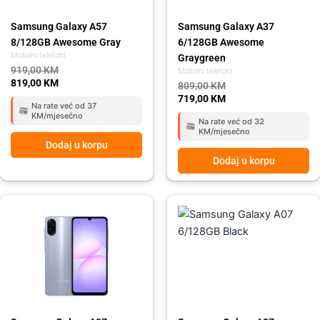
Samsung Galaxy A57
Samsung Galaxy A37
8/128GB Awesome Gray
6/128GB Awesome
Mobilni telefoni
Graygreen
919,00
KM
Mobilni telefoni
819,00
KM
809,00
KM
719,00
KM
Na rate već od 37
KM/mjesečno
Na rate već od 32
KM/mjesečno
Dodaj u korpu
Dodaj u korpu
Original
Current
Original
Current
price
price
price
price
was:
is:
was:
is:
259,00 KM.
215,00 KM.
259,00 KM.
215,00 KM.