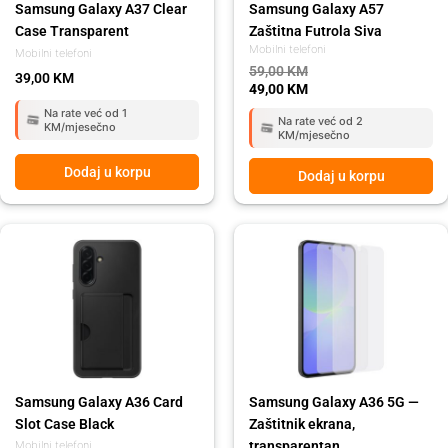
Samsung Galaxy A37 Clear
Samsung Galaxy A57
Case Transparent
Zaštitna Futrola Siva
Mobilni telefoni
Mobilni telefoni
59,00
KM
39,00
KM
49,00
KM
Na rate već od 1
Na rate već od 2
KM/mjesečno
KM/mjesečno
Dodaj u korpu
Dodaj u korpu
Samsung Galaxy A36 Card
Samsung Galaxy A36 5G —
Slot Case Black
Zaštitnik ekrana,
transparentan
Mobilni telefoni