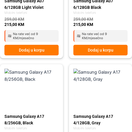
Samsung Galaxy A07
Samsung Galaxy A07
6/128GB Light Violet
6/128GB Black
Mobilni telefoni
Mobilni telefoni
259,00
KM
259,00
KM
215,00
KM
215,00
KM
Na rate već od 9
Na rate već od 9
KM/mjesečno
KM/mjesečno
Dodaj u korpu
Dodaj u korpu
Original
Current
Original
Current
price
price
price
price
was:
is:
was:
is:
459,00 KM.
419,00 KM.
359,00 KM.
295,00 KM.
Samsung Galaxy A17
Samsung Galaxy A17
8/256GB, Black
4/128GB, Gray
Mobilni telefoni
Mobilni telefoni