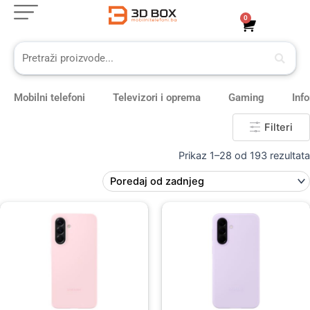
Skip
0
Cart
to
content
Mobilni telefoni
Televizori i oprema
Gaming
Inf
Filteri
Prikaz 1–28 od 193 rezultata
Original
Current
price
price
was:
is:
59,00 KM.
49,00 KM.