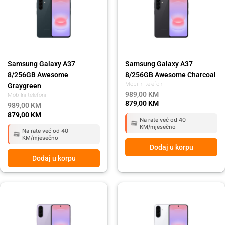
989,00 KM.
879,00 KM.
989,00 KM.
879,00 KM.
Samsung Galaxy A37
Samsung Galaxy A37
8/256GB Awesome
8/256GB Awesome Charcoal
Mobilni telefoni
Graygreen
989,00
KM
Mobilni telefoni
879,00
KM
989,00
KM
879,00
KM
Na rate već od 40
KM/mjesečno
Na rate već od 40
KM/mjesečno
Dodaj u korpu
Dodaj u korpu
Original
Current
Original
Current
price
price
price
price
was:
is:
was:
is:
809,00 KM.
719,00 KM.
809,00 KM.
719,00 KM.