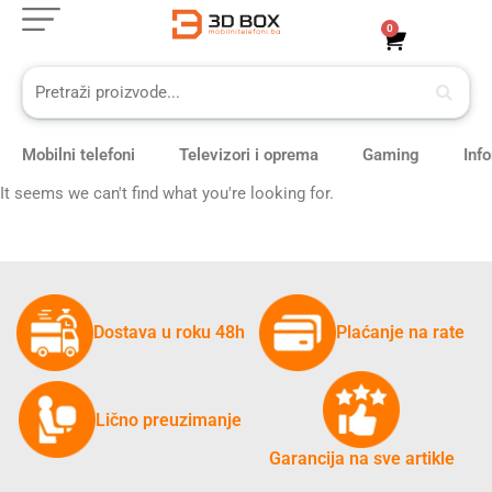
Skip
0
Cart
to
content
Mobilni telefoni
Televizori i oprema
Gaming
Inf
It seems we can't find what you're looking for.
Dostava u roku 48h
Plaćanje na rate
Lično preuzimanje
Garancija na sve artikle