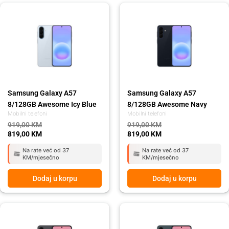
Original
Current
Original
Current
price
price
price
price
was:
is:
was:
is:
919,00 KM.
819,00 KM.
919,00 KM.
819,00 KM.
Samsung Galaxy A57
Samsung Galaxy A57
8/128GB Awesome Icy Blue
8/128GB Awesome Navy
Mobilni telefoni
Mobilni telefoni
919,00
KM
919,00
KM
819,00
KM
819,00
KM
Na rate već od 37
Na rate već od 37
KM/mjesečno
KM/mjesečno
Dodaj u korpu
Dodaj u korpu
Original
Current
Original
Current
price
price
price
price
was:
is:
was:
is: