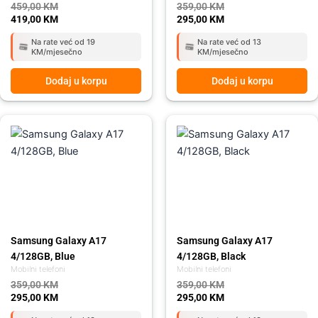
459,00
KM
359,00
KM
419,00
KM
295,00
KM
Na rate već od 19
Na rate već od 13
KM/mjesečno
KM/mjesečno
Dodaj u korpu
Dodaj u korpu
Original
Current
Original
Current
price
price
price
price
was:
is:
was:
is:
359,00 KM.
295,00 KM.
359,00 KM.
295,00 KM.
Samsung Galaxy A17
Samsung Galaxy A17
4/128GB, Blue
4/128GB, Black
Mobilni telefoni
Mobilni telefoni
359,00
KM
359,00
KM
295,00
KM
295,00
KM