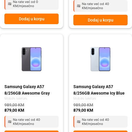
Na rate već od 0
Na rate već od 40
KM/mjesečno
KM/mjesečno
Dodaj u korpu
Dodaj u korpu
Original
Current
Original
Current
price
price
price
price
was:
is:
was:
is:
989,00 KM.
879,00 KM.
989,00 KM.
879,00 KM.
Samsung Galaxy A57
Samsung Galaxy A57
8/256GB Awesome Gray
8/256GB Awesome Icy Blue
Mobilni telefoni
Mobilni telefoni
989,00
KM
989,00
KM
879,00
KM
879,00
KM
Na rate već od 40
Na rate već od 40
KM/mjesečno
KM/mjesečno