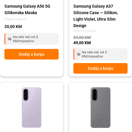
Samsung Galaxy A56 5G
Samsung Galaxy A37
Silikonska Maska
Silicone Case — Silikon,
Light Violet, Ultra Slim
Mobilni telefoni
Design
20,00
KM
Mobilni telefoni
Na rate već od 0
59,00
KM
KM/mjesečno
49,00
KM
Na rate već od 2
Dodaj u korpu
KM/mjesečno
Dodaj u korpu
Original
Current
price
price
was:
is:
59,00 KM.
49,00 KM.