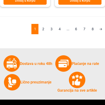
Dodaj u korpu
Dodaj u korpu
1
2
3
4
…
6
7
8
→
Dostava u roku 48h
Plaćanje na rate
Lično preuzimanje
Garancija na sve artikle