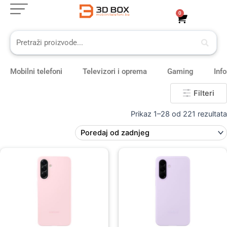
Skip
0
Cart
to
content
Mobilni telefoni
Televizori i oprema
Gaming
Inf
Filteri
Prikaz 1–28 od 221 rezultata
Original
Current
price
price
was:
is:
59,00 KM.
49,00 KM.