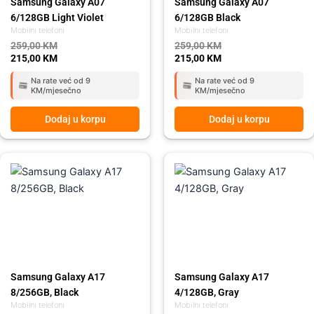
Samsung Galaxy A07
Samsung Galaxy A07
6/128GB Light Violet
6/128GB Black
Mobilni telefoni
Mobilni telefoni
259,00
KM
259,00
KM
215,00
KM
215,00
KM
Na rate već od 9
Na rate već od 9
KM/mjesečno
KM/mjesečno
Dodaj u korpu
Dodaj u korpu
Original
Current
Original
Current
price
price
price
price
was:
is:
was:
is:
459,00 KM.
419,00 KM.
359,00 KM.
295,00 KM.
Samsung Galaxy A17
Samsung Galaxy A17
8/256GB, Black
4/128GB, Gray
Mobilni telefoni
Mobilni telefoni