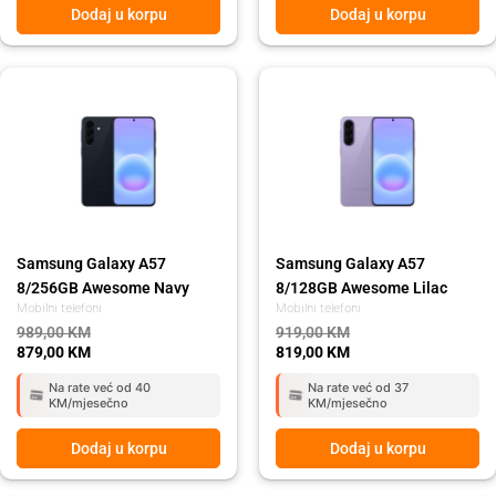
Dodaj u korpu
Dodaj u korpu
Original
Current
Original
Current
price
price
price
price
was:
is:
was:
is:
989,00 KM.
879,00 KM.
919,00 KM.
819,00 KM.
Samsung Galaxy A57
Samsung Galaxy A57
8/256GB Awesome Navy
8/128GB Awesome Lilac
Mobilni telefoni
Mobilni telefoni
989,00
KM
919,00
KM
879,00
KM
819,00
KM
Na rate već od 40
Na rate već od 37
KM/mjesečno
KM/mjesečno
Dodaj u korpu
Dodaj u korpu