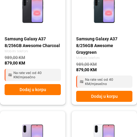
989,00 KM.
879,00 KM.
989,00 KM.
879,00 KM.
Samsung Galaxy A37
Samsung Galaxy A37
8/256GB Awesome Charcoal
8/256GB Awesome
Mobilni telefoni
Graygreen
989,00
KM
Mobilni telefoni
879,00
KM
989,00
KM
879,00
KM
Na rate već od 40
KM/mjesečno
Na rate već od 40
KM/mjesečno
Dodaj u korpu
Dodaj u korpu
Original
Current
Original
Current
price
price
price
price
was:
is:
was:
is:
809,00 KM.
719,00 KM.
809,00 KM.
719,00 KM.