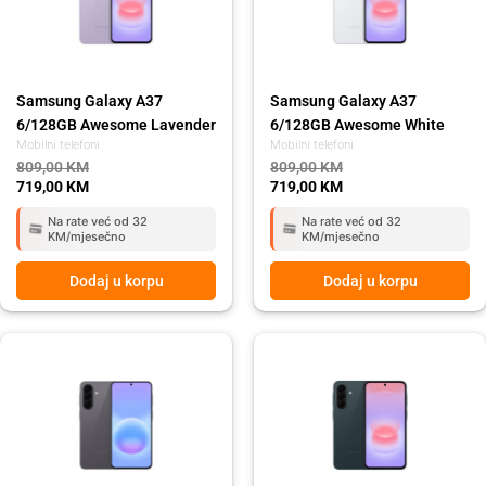
Samsung Galaxy A37
Samsung Galaxy A37
6/128GB Awesome Lavender
6/128GB Awesome White
Mobilni telefoni
Mobilni telefoni
809,00
KM
809,00
KM
719,00
KM
719,00
KM
Na rate već od 32
Na rate već od 32
KM/mjesečno
KM/mjesečno
Dodaj u korpu
Dodaj u korpu
Original
Current
Original
Current
price
price
price
price
was:
is:
was:
is:
919,00 KM.
819,00 KM.
809,00 KM.
719,00 KM.