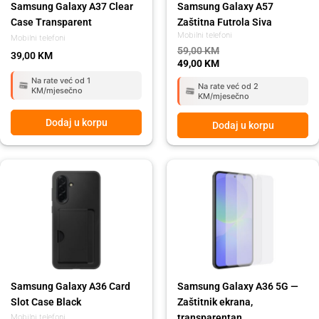
Samsung Galaxy A37 Clear
Samsung Galaxy A57
Case Transparent
Zaštitna Futrola Siva
Mobilni telefoni
Mobilni telefoni
59,00
KM
39,00
KM
49,00
KM
Na rate već od 1
Na rate već od 2
KM/mjesečno
KM/mjesečno
Dodaj u korpu
Dodaj u korpu
Samsung Galaxy A36 Card
Samsung Galaxy A36 5G —
Slot Case Black
Zaštitnik ekrana,
transparentan
Mobilni telefoni