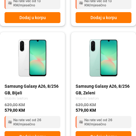
Na rate već od 13
Na rate već od 13
KM/mjesečno
KM/mjesečno
Dodaj u korpu
Dodaj u korpu
Original
Current
Original
Current
price
price
price
price
was:
is:
was:
is:
639,00 KM.
579,00 KM.
639,00 KM.
579,00 KM.
Samsung Galaxy A26, 8/256
Samsung Galaxy A26, 8/256
GB, Bijeli
GB, Zeleni
Mobilni telefoni
Mobilni telefoni
639,00
KM
639,00
KM
579,00
KM
579,00
KM
Na rate već od 26
Na rate već od 26
KM/mjesečno
KM/mjesečno