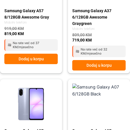
Samsung Galaxy A57
Samsung Galaxy A37
8/128GB Awesome Gray
6/128GB Awesome
Mobilni telefoni
Graygreen
919,00
KM
Mobilni telefoni
819,00
KM
809,00
KM
719,00
KM
Na rate već od 37
KM/mjesečno
Na rate već od 32
KM/mjesečno
Dodaj u korpu
Dodaj u korpu
Original
Current
Original
Current
price
price
price
price
was:
is:
was:
is:
259,00 KM.
215,00 KM.
259,00 KM.
215,00 KM.