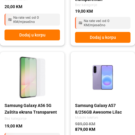
Bez kategorije
20,00
KM
19,00
KM
Na rate već od 0
Na rate već od 0
KM/mjesečno
KM/mjesečno
Dodaj u korpu
Dodaj u korpu
Original
Current
price
price
was:
is:
989,00 KM.
879,00 KM.
Samsung Galaxy A56 5G
Samsung Galaxy A57
Zaštita ekrana Transparent
8/256GB Awesome Lilac
Mobilni telefoni
Bez kategorije
989,00
KM
19,00
KM
879,00
KM