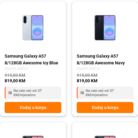
Original
Current
Original
Current
price
price
price
price
was:
is:
was:
is:
919,00 KM.
819,00 KM.
919,00 KM.
819,00 KM.
Samsung Galaxy A57
Samsung Galaxy A57
8/128GB Awesome Icy Blue
8/128GB Awesome Navy
Mobilni telefoni
Mobilni telefoni
919,00
KM
919,00
KM
819,00
KM
819,00
KM
Na rate već od 37
Na rate već od 37
KM/mjesečno
KM/mjesečno
Dodaj u korpu
Dodaj u korpu
Original
Current
Original
Current
price
price
price
price
was:
is:
was:
is: