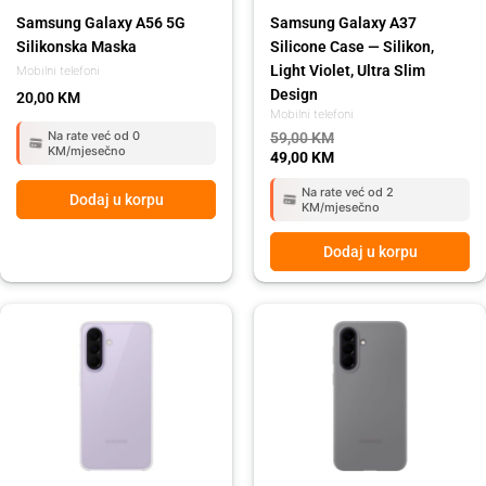
Samsung Galaxy A56 5G
Samsung Galaxy A37
Silikonska Maska
Silicone Case — Silikon,
Light Violet, Ultra Slim
Mobilni telefoni
Design
20,00
KM
Mobilni telefoni
Na rate već od 0
59,00
KM
KM/mjesečno
49,00
KM
Na rate već od 2
Dodaj u korpu
KM/mjesečno
Dodaj u korpu
Original
Current
price
price
was:
is:
59,00 KM.
49,00 KM.