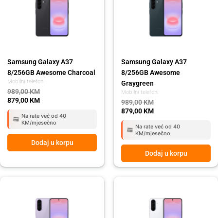
989,00 KM.
879,00 KM.
989,00 KM.
879,00 KM.
Samsung Galaxy A37
Samsung Galaxy A37
8/256GB Awesome Charcoal
8/256GB Awesome
Mobilni telefoni
Graygreen
989,00
KM
Mobilni telefoni
879,00
KM
989,00
KM
879,00
KM
Na rate već od 40
KM/mjesečno
Na rate već od 40
KM/mjesečno
Dodaj u korpu
Dodaj u korpu
Original
Current
Original
Current
price
price
price
price
was:
is:
was:
is:
809,00 KM.
719,00 KM.
809,00 KM.
719,00 KM.