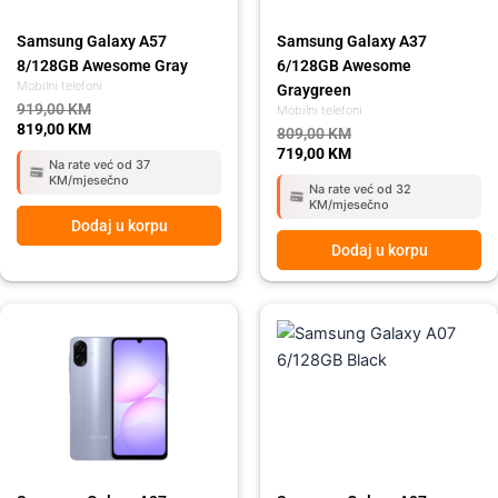
Samsung Galaxy A57
Samsung Galaxy A37
8/128GB Awesome Gray
6/128GB Awesome
Mobilni telefoni
Graygreen
919,00
KM
Mobilni telefoni
819,00
KM
809,00
KM
719,00
KM
Na rate već od 37
KM/mjesečno
Na rate već od 32
KM/mjesečno
Dodaj u korpu
Dodaj u korpu
Original
Current
Original
Current
price
price
price
price
was:
is:
was:
is:
259,00 KM.
215,00 KM.
259,00 KM.
215,00 KM.