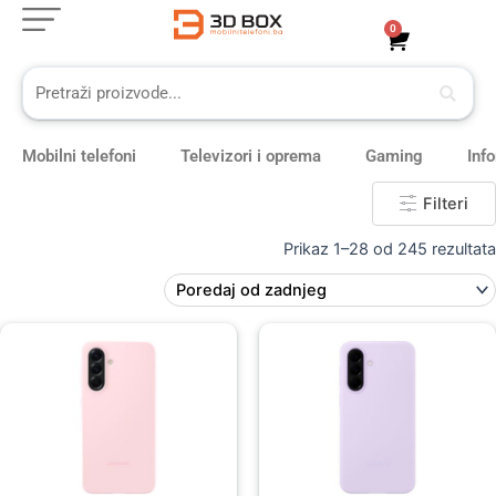
Skip
0
Cart
to
content
Mobilni telefoni
Televizori i oprema
Gaming
Inf
Filteri
Prikaz 1–28 od 245 rezultata
Original
Current
price
price
was:
is:
59,00 KM.
49,00 KM.