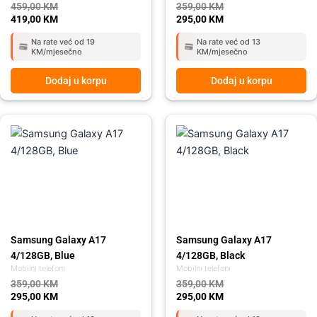
459,00
KM
359,00
KM
419,00
KM
295,00
KM
Na rate već od 19
Na rate već od 13
KM/mjesečno
KM/mjesečno
Dodaj u korpu
Dodaj u korpu
Original
Current
Original
Current
price
price
price
price
was:
is:
was:
is:
359,00 KM.
295,00 KM.
359,00 KM.
295,00 KM.
Samsung Galaxy A17
Samsung Galaxy A17
4/128GB, Blue
4/128GB, Black
Mobilni telefoni
Mobilni telefoni
359,00
KM
359,00
KM
295,00
KM
295,00
KM