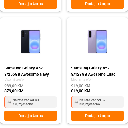
Dodaj u korpu
Dodaj u korpu
Original
Current
Original
Current
price
price
price
price
was:
is:
was:
is:
989,00 KM.
879,00 KM.
919,00 KM.
819,00 KM.
Samsung Galaxy A57
Samsung Galaxy A57
8/256GB Awesome Navy
8/128GB Awesome Lilac
Mobilni telefoni
Mobilni telefoni
989,00
KM
919,00
KM
879,00
KM
819,00
KM
Na rate već od 40
Na rate već od 37
KM/mjesečno
KM/mjesečno
Dodaj u korpu
Dodaj u korpu