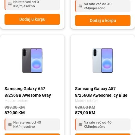
Na rate već od 0
Na rate već od 40
KM/mjesečno
KM/mjesečno
Dodaj u korpu
Dodaj u korpu
Original
Current
Original
Current
price
price
price
price
was:
is:
was:
is:
989,00 KM.
879,00 KM.
989,00 KM.
879,00 KM.
Samsung Galaxy A57
Samsung Galaxy A57
8/256GB Awesome Gray
8/256GB Awesome Icy Blue
Mobilni telefoni
Mobilni telefoni
989,00
KM
989,00
KM
879,00
KM
879,00
KM
Na rate već od 40
Na rate već od 40
KM/mjesečno
KM/mjesečno