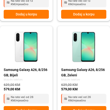
Na rate već od 13
Na rate već od 13
KM/mjesečno
KM/mjesečno
Dodaj u korpu
Dodaj u korpu
Original
Current
Original
Current
price
price
price
price
was:
is:
was:
is:
639,00 KM.
579,00 KM.
639,00 KM.
579,00 KM.
Samsung Galaxy A26, 8/256
Samsung Galaxy A26, 8/256
GB, Bijeli
GB, Zeleni
Mobilni telefoni
Mobilni telefoni
639,00
KM
639,00
KM
579,00
KM
579,00
KM
Na rate već od 26
Na rate već od 26
KM/mjesečno
KM/mjesečno