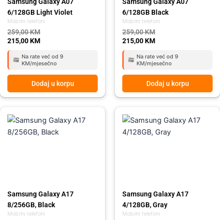
Samsung Galaxy A07
Samsung Galaxy A07
6/128GB Light Violet
6/128GB Black
Mobilni telefoni
Mobilni telefoni
259,00
KM
259,00
KM
215,00
KM
215,00
KM
Na rate već od 9
Na rate već od 9
KM/mjesečno
KM/mjesečno
Dodaj u korpu
Dodaj u korpu
Original
Current
Original
Current
price
price
price
price
was:
is:
was:
is:
459,00 KM.
419,00 KM.
359,00 KM.
295,00 KM.
Samsung Galaxy A17
Samsung Galaxy A17
8/256GB, Black
4/128GB, Gray
Mobilni telefoni
Mobilni telefoni