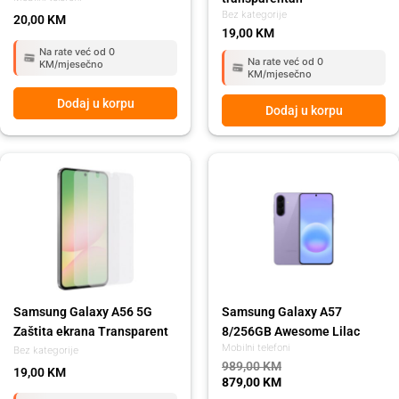
Bez kategorije
20,00
KM
19,00
KM
Na rate već od 0
Na rate već od 0
KM/mjesečno
KM/mjesečno
Dodaj u korpu
Dodaj u korpu
Original
Current
price
price
was:
is:
989,00 KM.
879,00 KM.
Samsung Galaxy A56 5G
Samsung Galaxy A57
Zaštita ekrana Transparent
8/256GB Awesome Lilac
Mobilni telefoni
Bez kategorije
989,00
KM
19,00
KM
879,00
KM