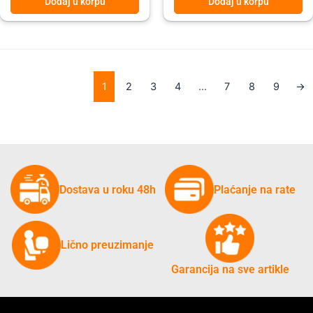
Dodaj u korpu
Dodaj u korpu
1
2
3
4
…
7
8
9
→
Dostava u roku 48h
Plaćanje na rate
Lično preuzimanje
Garancija na sve artikle