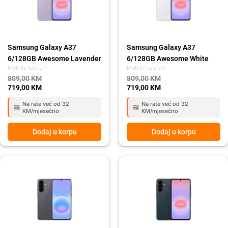
Samsung Galaxy A37
Samsung Galaxy A37
6/128GB Awesome Lavender
6/128GB Awesome White
Mobilni telefoni
Mobilni telefoni
809,00
KM
809,00
KM
719,00
KM
719,00
KM
Na rate već od 32
Na rate već od 32
KM/mjesečno
KM/mjesečno
Dodaj u korpu
Dodaj u korpu
Original
Current
Original
Current
price
price
price
price
was:
is:
was:
is:
919,00 KM.
819,00 KM.
809,00 KM.
719,00 KM.