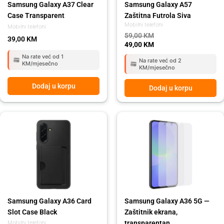
Samsung Galaxy A37 Clear
Samsung Galaxy A57
Case Transparent
Zaštitna Futrola Siva
Mobilni telefoni
Mobilni telefoni
59,00
KM
39,00
KM
49,00
KM
Na rate već od 1
Na rate već od 2
KM/mjesečno
KM/mjesečno
Dodaj u korpu
Dodaj u korpu
Samsung Galaxy A36 Card
Samsung Galaxy A36 5G —
Slot Case Black
Zaštitnik ekrana,
transparentan
Mobilni telefoni