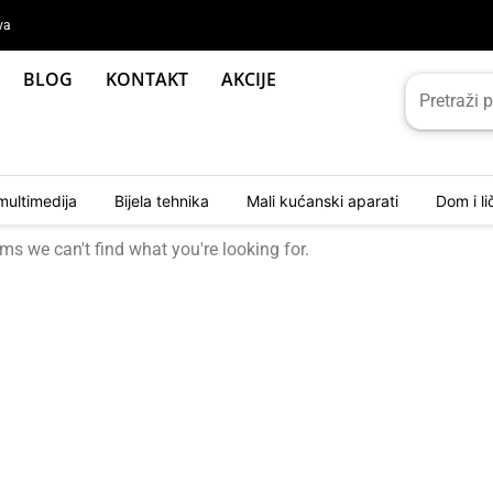
va
BLOG
KONTAKT
AKCIJE
multimedija
Bijela tehnika
Mali kućanski aparati
Dom i l
ems we can't find what you're looking for.