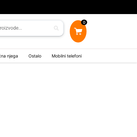
0
ična njega
Ostalo
Mobilni telefoni