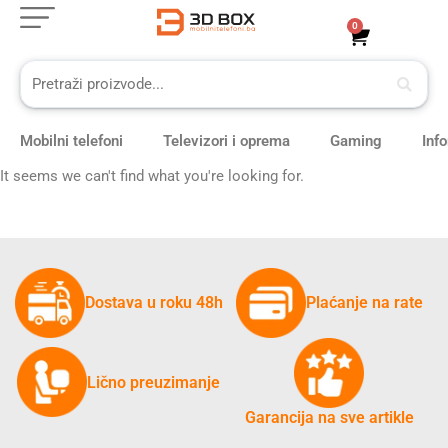
Skip
0
Cart
to
content
Mobilni telefoni
Televizori i oprema
Gaming
Inf
It seems we can't find what you're looking for.
Dostava u roku 48h
Plaćanje na rate
Lično preuzimanje
Garancija na sve artikle