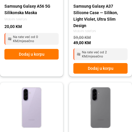
Samsung Galaxy A56 5G
Samsung Galaxy A37
Silikonska Maska
Silicone Case — Silikon,
Light Violet, Ultra Slim
Mobilni telefoni
Design
20,00
KM
Mobilni telefoni
Na rate već od 0
59,00
KM
KM/mjesečno
49,00
KM
Na rate već od 2
Dodaj u korpu
KM/mjesečno
Dodaj u korpu
Original
Current
price
price
was:
is:
59,00 KM.
49,00 KM.