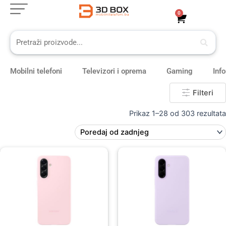
Skip
0
Cart
to
content
Mobilni telefoni
Televizori i oprema
Gaming
Inf
Filteri
Prikaz 1–28 od 303 rezultata
Original
Current
price
price
was:
is:
59,00 KM.
49,00 KM.