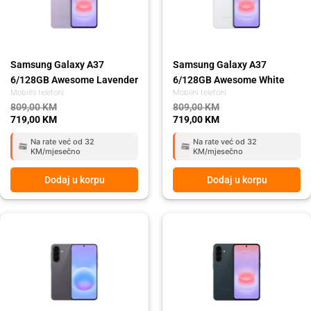
Samsung Galaxy A37
Samsung Galaxy A37
6/128GB Awesome Lavender
6/128GB Awesome White
Mobilni telefoni
Mobilni telefoni
809,00
KM
809,00
KM
719,00
KM
719,00
KM
Na rate već od 32
Na rate već od 32
KM/mjesečno
KM/mjesečno
Dodaj u korpu
Dodaj u korpu
Original
Current
Original
Current
price
price
price
price
was:
is:
was:
is:
919,00 KM.
819,00 KM.
809,00 KM.
719,00 KM.