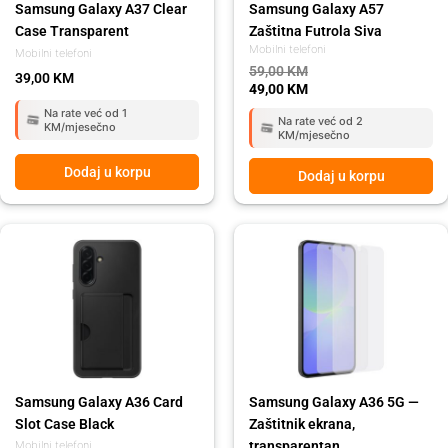
Samsung Galaxy A37 Clear
Samsung Galaxy A57
Case Transparent
Zaštitna Futrola Siva
Mobilni telefoni
Mobilni telefoni
59,00
KM
39,00
KM
49,00
KM
Na rate već od 1
Na rate već od 2
KM/mjesečno
KM/mjesečno
Dodaj u korpu
Dodaj u korpu
Samsung Galaxy A36 Card
Samsung Galaxy A36 5G —
Slot Case Black
Zaštitnik ekrana,
transparentan
Mobilni telefoni