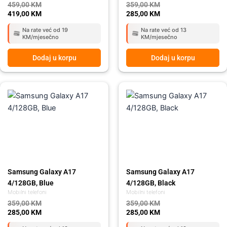
459,00
KM
359,00
KM
419,00
KM
285,00
KM
Na rate već od 19
Na rate već od 13
KM/mjesečno
KM/mjesečno
Dodaj u korpu
Dodaj u korpu
Original
Current
Original
Current
price
price
price
price
was:
is:
was:
is:
359,00 KM.
285,00 KM.
359,00 KM.
285,00 KM.
Samsung Galaxy A17
Samsung Galaxy A17
4/128GB, Blue
4/128GB, Black
Mobilni telefoni
Mobilni telefoni
359,00
KM
359,00
KM
285,00
KM
285,00
KM