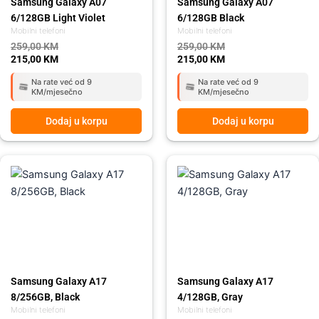
Samsung Galaxy A07
Samsung Galaxy A07
6/128GB Light Violet
6/128GB Black
Mobilni telefoni
Mobilni telefoni
259,00
KM
259,00
KM
215,00
KM
215,00
KM
Na rate već od 9
Na rate već od 9
KM/mjesečno
KM/mjesečno
Dodaj u korpu
Dodaj u korpu
Original
Current
Original
Current
price
price
price
price
was:
is:
was:
is:
459,00 KM.
419,00 KM.
359,00 KM.
285,00 KM.
Samsung Galaxy A17
Samsung Galaxy A17
8/256GB, Black
4/128GB, Gray
Mobilni telefoni
Mobilni telefoni