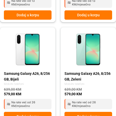
Na rate već od 13
Na rate već od 13
KM/mjesečno
KM/mjesečno
Dodaj u korpu
Dodaj u korpu
Original
Current
Original
Current
price
price
price
price
was:
is:
was:
is:
639,00 KM.
579,00 KM.
639,00 KM.
579,00 KM.
Samsung Galaxy A26, 8/256
Samsung Galaxy A26, 8/256
GB, Bijeli
GB, Zeleni
Mobilni telefoni
Mobilni telefoni
639,00
KM
639,00
KM
579,00
KM
579,00
KM
Na rate već od 26
Na rate već od 26
KM/mjesečno
KM/mjesečno