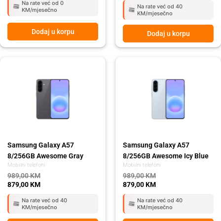
Na rate već od 0
Na rate već od 40
KM/mjesečno
KM/mjesečno
Dodaj u korpu
Dodaj u korpu
Original
Current
Original
Current
price
price
price
price
was:
is:
was:
is:
989,00 KM.
879,00 KM.
989,00 KM.
879,00 KM.
Samsung Galaxy A57
Samsung Galaxy A57
8/256GB Awesome Gray
8/256GB Awesome Icy Blue
Mobilni telefoni
Mobilni telefoni
989,00
KM
989,00
KM
879,00
KM
879,00
KM
Na rate već od 40
Na rate već od 40
KM/mjesečno
KM/mjesečno