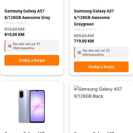
Samsung Galaxy A57
Samsung Galaxy A37
8/128GB Awesome Gray
6/128GB Awesome
Mobilni telefoni
Graygreen
919,00
KM
Mobilni telefoni
819,00
KM
809,00
KM
719,00
KM
Na rate već od 37
KM/mjesečno
Na rate već od 32
KM/mjesečno
Dodaj u korpu
Dodaj u korpu
Original
Current
Original
Current
price
price
price
price
was:
is:
was:
is:
259,00 KM.
215,00 KM.
259,00 KM.
215,00 KM.