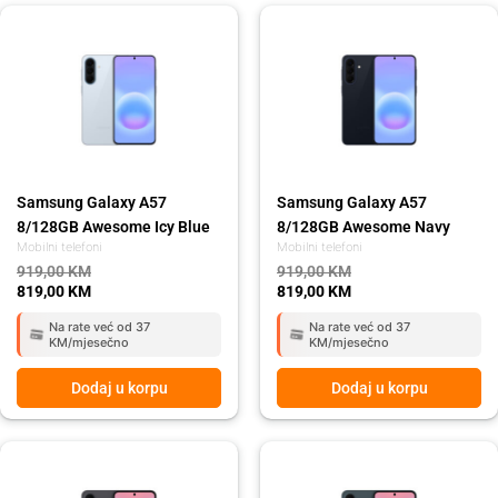
Original
Current
Original
Current
price
price
price
price
was:
is:
was:
is:
919,00 KM.
819,00 KM.
919,00 KM.
819,00 KM.
Samsung Galaxy A57
Samsung Galaxy A57
8/128GB Awesome Icy Blue
8/128GB Awesome Navy
Mobilni telefoni
Mobilni telefoni
919,00
KM
919,00
KM
819,00
KM
819,00
KM
Na rate već od 37
Na rate već od 37
KM/mjesečno
KM/mjesečno
Dodaj u korpu
Dodaj u korpu
Original
Current
Original
Current
price
price
price
price
was:
is:
was:
is: