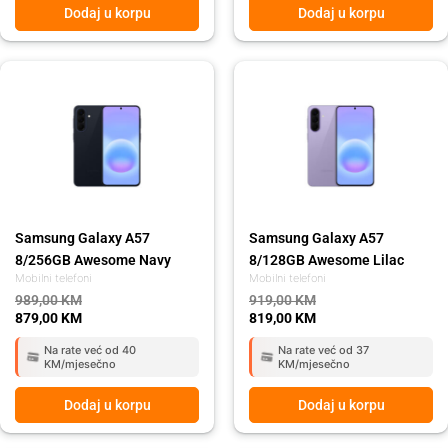
Dodaj u korpu
Dodaj u korpu
Original
Current
Original
Current
price
price
price
price
was:
is:
was:
is:
989,00 KM.
879,00 KM.
919,00 KM.
819,00 KM.
Samsung Galaxy A57
Samsung Galaxy A57
8/256GB Awesome Navy
8/128GB Awesome Lilac
Mobilni telefoni
Mobilni telefoni
989,00
KM
919,00
KM
879,00
KM
819,00
KM
Na rate već od 40
Na rate već od 37
KM/mjesečno
KM/mjesečno
Dodaj u korpu
Dodaj u korpu