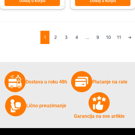
Dodaj u korpu
Dodaj u korpu
1
2
3
4
…
9
10
11
→
Dostava u roku 48h
Plaćanje na rate
Lično preuzimanje
Garancija na sve artikle