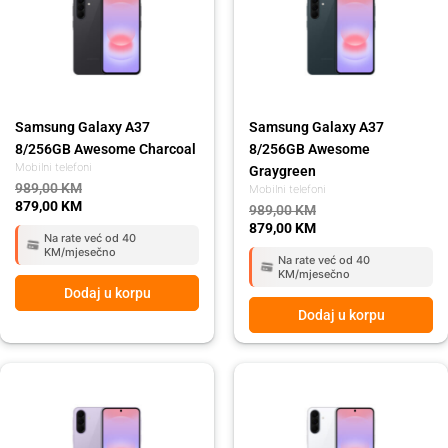
989,00 KM.
879,00 KM.
989,00 KM.
879,00 KM.
Samsung Galaxy A37
Samsung Galaxy A37
8/256GB Awesome Charcoal
8/256GB Awesome
Mobilni telefoni
Graygreen
989,00
KM
Mobilni telefoni
879,00
KM
989,00
KM
879,00
KM
Na rate već od 40
KM/mjesečno
Na rate već od 40
KM/mjesečno
Dodaj u korpu
Dodaj u korpu
Original
Current
Original
Current
price
price
price
price
was:
is:
was:
is:
809,00 KM.
719,00 KM.
809,00 KM.
719,00 KM.