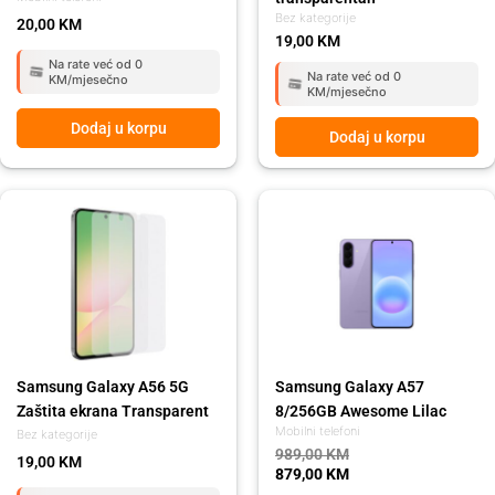
Bez kategorije
20,00
KM
19,00
KM
Na rate već od 0
Na rate već od 0
KM/mjesečno
KM/mjesečno
Dodaj u korpu
Dodaj u korpu
Original
Current
price
price
was:
is:
989,00 KM.
879,00 KM.
Samsung Galaxy A56 5G
Samsung Galaxy A57
Zaštita ekrana Transparent
8/256GB Awesome Lilac
Mobilni telefoni
Bez kategorije
989,00
KM
19,00
KM
879,00
KM