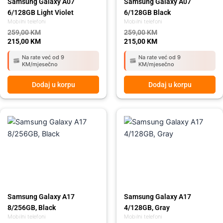
Samsung Galaxy A07
Samsung Galaxy A07
6/128GB Light Violet
6/128GB Black
Mobilni telefoni
Mobilni telefoni
259,00
KM
259,00
KM
215,00
KM
215,00
KM
Na rate već od 9
Na rate već od 9
KM/mjesečno
KM/mjesečno
Dodaj u korpu
Dodaj u korpu
Original
Current
Original
Current
price
price
price
price
was:
is:
was:
is:
459,00 KM.
419,00 KM.
359,00 KM.
285,00 KM.
Samsung Galaxy A17
Samsung Galaxy A17
8/256GB, Black
4/128GB, Gray
Mobilni telefoni
Mobilni telefoni