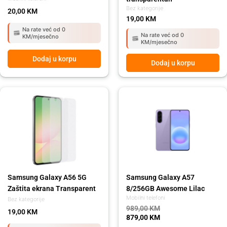
Bez kategorije
20,00
KM
19,00
KM
Na rate već od 0
Na rate već od 0
KM/mjesečno
KM/mjesečno
Dodaj u korpu
Dodaj u korpu
Original
Current
price
price
was:
is:
989,00 KM.
879,00 KM.
Samsung Galaxy A56 5G
Samsung Galaxy A57
Zaštita ekrana Transparent
8/256GB Awesome Lilac
Mobilni telefoni
Bez kategorije
989,00
KM
19,00
KM
879,00
KM