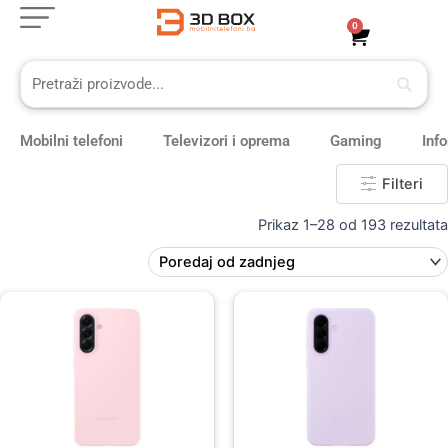
Skip
0
Cart
to
content
Mobilni telefoni
Televizori i oprema
Gaming
Inf
Filteri
Prikaz 1–28 od 193 rezultata
Original
Current
price
price
was:
is:
59,00 KM.
49,00 KM.