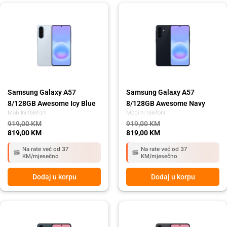
Original
Current
Original
Current
price
price
price
price
was:
is:
was:
is:
919,00 KM.
819,00 KM.
919,00 KM.
819,00 KM.
Samsung Galaxy A57
Samsung Galaxy A57
8/128GB Awesome Icy Blue
8/128GB Awesome Navy
Mobilni telefoni
Mobilni telefoni
919,00
KM
919,00
KM
819,00
KM
819,00
KM
Na rate već od 37
Na rate već od 37
KM/mjesečno
KM/mjesečno
Dodaj u korpu
Dodaj u korpu
Original
Current
Original
Current
price
price
price
price
was:
is:
was:
is: