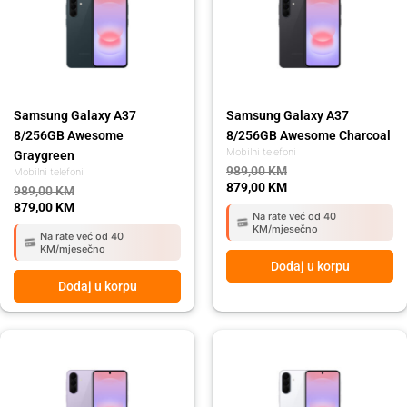
989,00 KM.
879,00 KM.
989,00 KM.
879,00 KM.
Samsung Galaxy A37
Samsung Galaxy A37
8/256GB Awesome
8/256GB Awesome Charcoal
Mobilni telefoni
Graygreen
989,00
KM
Mobilni telefoni
879,00
KM
989,00
KM
879,00
KM
Na rate već od 40
KM/mjesečno
Na rate već od 40
KM/mjesečno
Dodaj u korpu
Dodaj u korpu
Original
Current
Original
Current
price
price
price
price
was:
is:
was:
is:
809,00 KM.
719,00 KM.
809,00 KM.
719,00 KM.