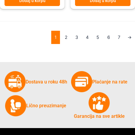
Dodaj u korpu
Dodaj u korpu
1
2
3
4
5
6
7
→
Dostava u roku 48h
Plaćanje na rate
Lično preuzimanje
Garancija na sve artikle