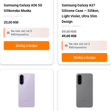
Samsung Galaxy A56 5G
Samsung Galaxy A37
Silikonska Maska
Silicone Case — Silikon,
Light Violet, Ultra Slim
Mobilni telefoni
Design
20,00
KM
Mobilni telefoni
Na rate već od 0
59,00
KM
KM/mjesečno
49,00
KM
Na rate već od 2
Dodaj u korpu
KM/mjesečno
Dodaj u korpu
Original
Current
price
price
was:
is:
59,00 KM.
49,00 KM.