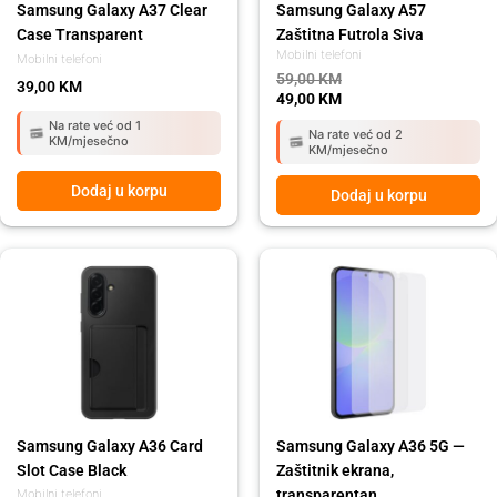
Samsung Galaxy A37 Clear
Samsung Galaxy A57
Case Transparent
Zaštitna Futrola Siva
Mobilni telefoni
Mobilni telefoni
59,00
KM
39,00
KM
49,00
KM
Na rate već od 1
Na rate već od 2
KM/mjesečno
KM/mjesečno
Dodaj u korpu
Dodaj u korpu
Samsung Galaxy A36 Card
Samsung Galaxy A36 5G —
Slot Case Black
Zaštitnik ekrana,
transparentan
Mobilni telefoni