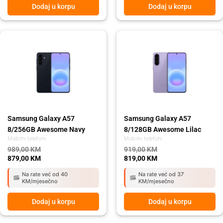
Dodaj u korpu
Dodaj u korpu
Original
Current
Original
Current
price
price
price
price
was:
is:
was:
is:
989,00 KM.
879,00 KM.
919,00 KM.
819,00 KM.
Samsung Galaxy A57
Samsung Galaxy A57
8/256GB Awesome Navy
8/128GB Awesome Lilac
Mobilni telefoni
Mobilni telefoni
989,00
KM
919,00
KM
879,00
KM
819,00
KM
Na rate već od 40
Na rate već od 37
KM/mjesečno
KM/mjesečno
Dodaj u korpu
Dodaj u korpu