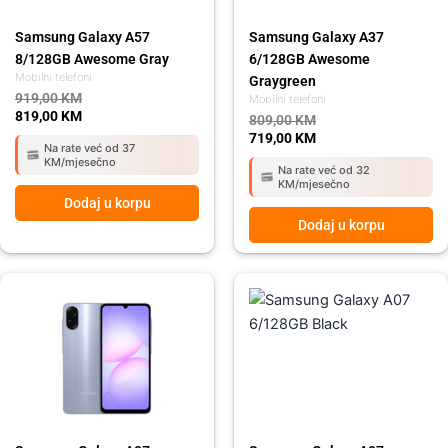
Samsung Galaxy A57
Samsung Galaxy A37
8/128GB Awesome Gray
6/128GB Awesome
Mobilni telefoni
Graygreen
919,00
KM
Mobilni telefoni
819,00
KM
809,00
KM
719,00
KM
Na rate već od 37
KM/mjesečno
Na rate već od 32
KM/mjesečno
Dodaj u korpu
Dodaj u korpu
Original
Current
Original
Current
price
price
price
price
was:
is:
was:
is:
259,00 KM.
215,00 KM.
259,00 KM.
215,00 KM.