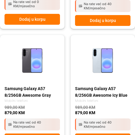
Na rate već od 0
Na rate već od 40
KM/mjesečno
KM/mjesečno
Dodaj u korpu
Dodaj u korpu
Original
Current
Original
Current
price
price
price
price
was:
is:
was:
is:
989,00 KM.
879,00 KM.
989,00 KM.
879,00 KM.
Samsung Galaxy A57
Samsung Galaxy A57
8/256GB Awesome Gray
8/256GB Awesome Icy Blue
Mobilni telefoni
Mobilni telefoni
989,00
KM
989,00
KM
879,00
KM
879,00
KM
Na rate već od 40
Na rate već od 40
KM/mjesečno
KM/mjesečno