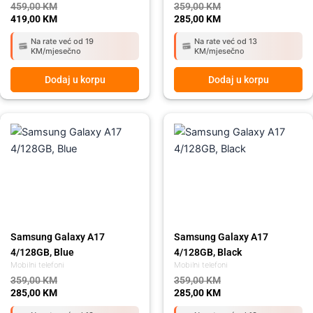
459,00
KM
359,00
KM
419,00
KM
285,00
KM
Na rate već od 19
Na rate već od 13
KM/mjesečno
KM/mjesečno
Dodaj u korpu
Dodaj u korpu
Original
Current
Original
Current
price
price
price
price
was:
is:
was:
is:
359,00 KM.
285,00 KM.
359,00 KM.
285,00 KM.
Samsung Galaxy A17
Samsung Galaxy A17
4/128GB, Blue
4/128GB, Black
Mobilni telefoni
Mobilni telefoni
359,00
KM
359,00
KM
285,00
KM
285,00
KM