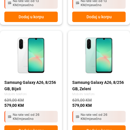
Na rate već od 13
Na rate već od 13
KM/mjesečno
KM/mjesečno
Dodaj u korpu
Dodaj u korpu
Original
Current
Original
Current
price
price
price
price
was:
is:
was:
is:
639,00 KM.
579,00 KM.
639,00 KM.
579,00 KM.
Samsung Galaxy A26, 8/256
Samsung Galaxy A26, 8/256
GB, Bijeli
GB, Zeleni
Mobilni telefoni
Mobilni telefoni
639,00
KM
639,00
KM
579,00
KM
579,00
KM
Na rate već od 26
Na rate već od 26
KM/mjesečno
KM/mjesečno