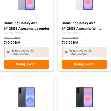
Samsung Galaxy A37
Samsung Galaxy A37
6/128GB Awesome Lavender
6/128GB Awesome White
Mobilni telefoni
Mobilni telefoni
809,00
KM
809,00
KM
719,00
KM
719,00
KM
Na rate već od 32
Na rate već od 32
KM/mjesečno
KM/mjesečno
Dodaj u korpu
Dodaj u korpu
Original
Current
Original
Current
price
price
price
price
was:
is:
was:
is:
919,00 KM.
819,00 KM.
809,00 KM.
719,00 KM.