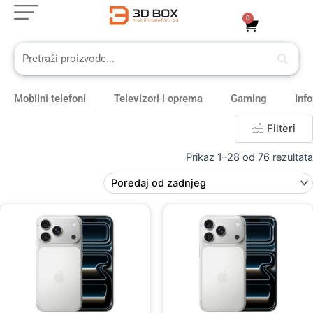
Skip
0
Cart
to
content
Mobilni telefoni
Televizori i oprema
Gaming
Inf
Filteri
Prikaz 1–28 od 76 rezultata