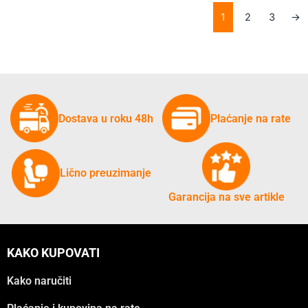
1
2
3
→
Dostava u roku 48h
Plaćanje na rate
Lično preuzimanje
Garancija na sve artikle
KAKO KUPOVATI
Kako naručiti