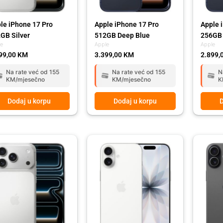
le iPhone 17 Pro
Apple iPhone 17 Pro
Apple 
GB Silver
512GB Deep Blue
256GB 
le
Apple
Apple
99,00
KM
3.399,00
KM
2.899,
Na rate već od 155
Na rate već od 155
N
KM/mjesečno
KM/mjesečno
K
Dodaj u korpu
Dodaj u korpu
D