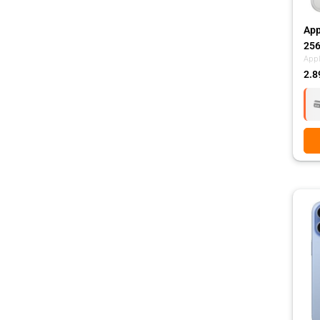
App
256
App
2.8