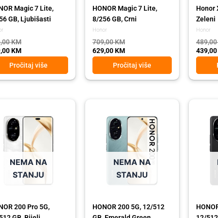
OR Magic 7 Lite,
HONOR Magic 7 Lite,
Honor 
56 GB, Ljubišasti
8/256 GB, Crni
Zeleni
or
Honor
Honor
,00
KM
709,00
KM
489,0
,00
KM
629,00
KM
439,0
Pročitaj više
Pročitaj više
ginal
rent
Original
Current
Origina
Curren
ce
ce
price
price
price
price
:
was:
is:
was:
is:
79,00 KM.
99,00 KM.
1.289,00 KM.
1.149,00 KM.
1.679,
1.499,
NEMA NA
NEMA NA
STANJU
STANJU
OR 200 Pro 5G,
HONOR 200 5G, 12/512
HONOR 
512 GB, Bijeli
GB, Emerald Green
12/512