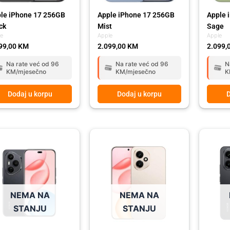
le iPhone 17 256GB
Apple iPhone 17 256GB
Apple 
ck
Mist
Sage
le
Apple
Apple
99,00
KM
2.099,00
KM
2.099,
Na rate već od 96
Na rate već od 96
N
KM/mjesečno
KM/mjesečno
K
Dodaj u korpu
Dodaj u korpu
D
NEMA NA
NEMA NA
STANJU
STANJU