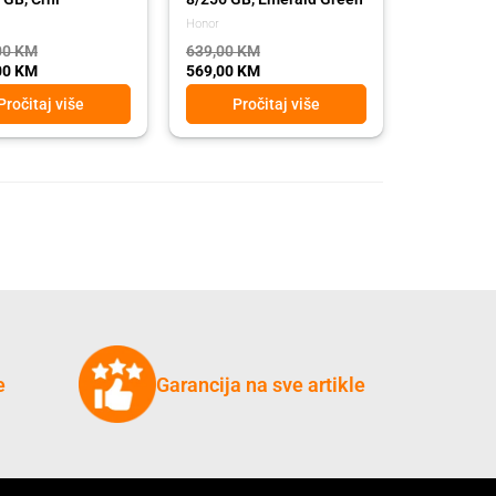
Honor
00
KM
639,00
KM
00
KM
569,00
KM
Pročitaj više
Pročitaj više
e
Garancija na sve artikle