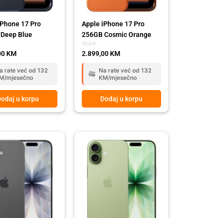
iPhone 17 Pro
Apple iPhone 17 Pro
Deep Blue
256GB Cosmic Orange
Apple
00
KM
2.899,00
KM
a rate već od 132
Na rate već od 132
M/mjesečno
KM/mjesečno
odaj u korpu
Dodaj u korpu