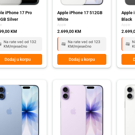
le iPhone 17 Pro
Apple iPhone 17 512GB
Apple 
GB Silver
White
Black
le
Apple
Apple
99,00
KM
2.699,00
KM
2.699,
Na rate već od 132
Na rate već od 123
N
KM/mjesečno
KM/mjesečno
K
Dodaj u korpu
Dodaj u korpu
D