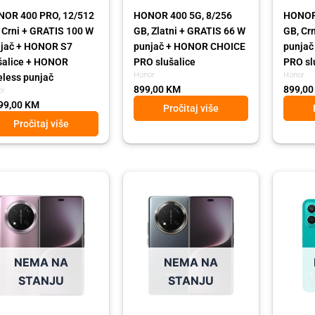
OR 400 PRO, 12/512
HONOR 400 5G, 8/256
HONOR 
 Crni + GRATIS 100 W
GB, Zlatni + GRATIS 66 W
GB, Cr
jač + HONOR S7
punjač + HONOR CHOICE
punja
šalice + HONOR
PRO slušalice
PRO sl
Honor
Honor
eless punjač
899,00
KM
899,0
or
99,00
KM
Pročitaj više
Pročitaj više
ginal
rent
Original
Current
Origina
Curren
ce
ce
price
price
price
price
:
was:
is:
was:
is:
,00 KM.
,00 KM.
709,00 KM.
629,00 KM.
489,00
439,00
NEMA NA
NEMA NA
STANJU
STANJU