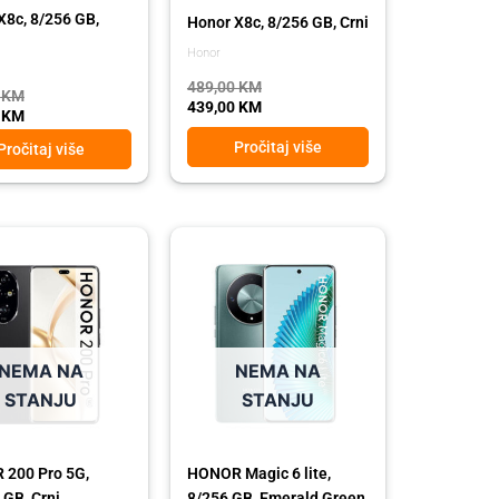
X8c, 8/256 GB,
Honor X8c, 8/256 GB, Crni
Honor
489,00
KM
0
KM
439,00
KM
0
KM
Pročitaj više
Pročitaj više
l
t
Original
Current
price
price
was:
is:
00 KM.
00 KM.
639,00 KM.
569,00 KM.
NEMA NA
NEMA NA
STANJU
STANJU
200 Pro 5G,
HONOR Magic 6 lite,
 GB, Crni
8/256 GB, Emerald Green