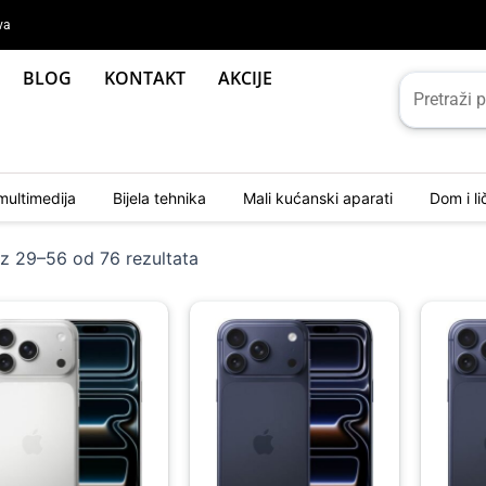
va
BLOG
KONTAKT
AKCIJE
multimedija
Bijela tehnika
Mali kućanski aparati
Dom i l
Sorted
by
az 29–56 od 76 rezultata
latest