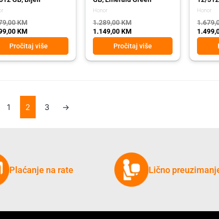
or
Honor
Honor
79,00
KM
1.289,00
KM
1.679,
99,00
KM
1.149,00
KM
1.499,
Pročitaj više
Pročitaj više
1
2
3
→
Plaćanje na rate
Lično preuzimanj