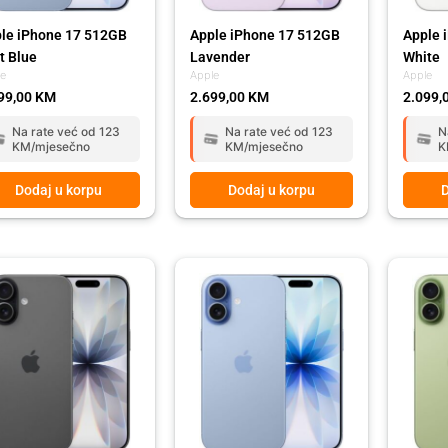
le iPhone 17 512GB
Apple iPhone 17 512GB
Apple 
t Blue
Lavender
White
le
Apple
Apple
99,00
KM
2.699,00
KM
2.099,
Na rate već od 123
Na rate već od 123
N
KM/mjesečno
KM/mjesečno
K
Dodaj u korpu
Dodaj u korpu
D