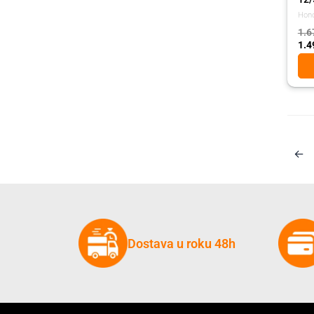
Hon
1.6
1.4
←
Dostava u roku 48h