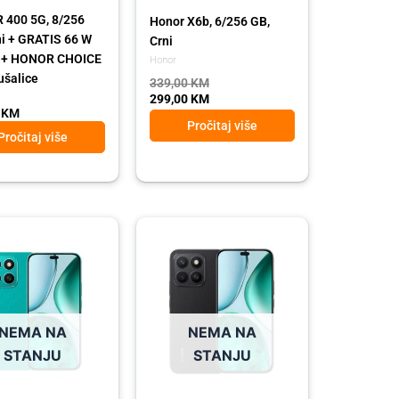
400 5G, 8/256
Honor X6b, 6/256 GB,
ni + GRATIS 66 W
Crni
č + HONOR CHOICE
Honor
ušalice
339,00
KM
299,00
KM
0
KM
Pročitaj više
Pročitaj više
l
t
Original
Current
price
price
was:
is:
 KM.
 KM.
489,00 KM.
439,00 KM.
NEMA NA
NEMA NA
STANJU
STANJU