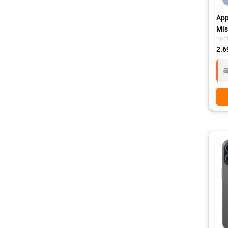
App
Mis
App
2.6