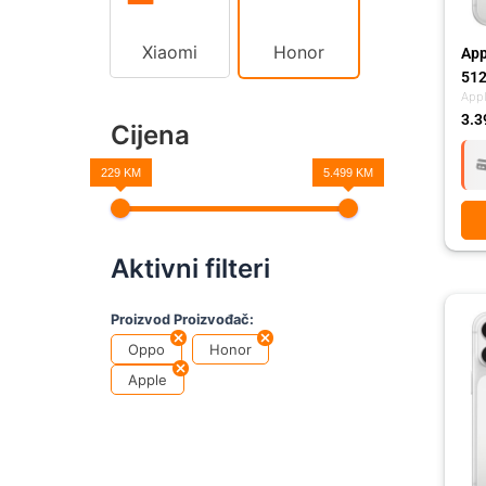
Xiaomi
Honor
App
512
App
3.3
Cijena
229 KM
5.499 KM
Aktivni filteri
Proizvod Proizvođač:
Oppo
Honor
Apple