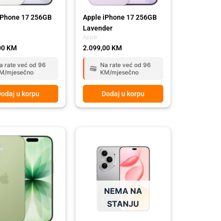
iPhone 17 256GB
Apple iPhone 17 256GB
Lavender
Apple
00
KM
2.099,00
KM
a rate već od 96
Na rate već od 96
M/mjesečno
KM/mjesečno
odaj u korpu
Dodaj u korpu
NEMA NA
STANJU