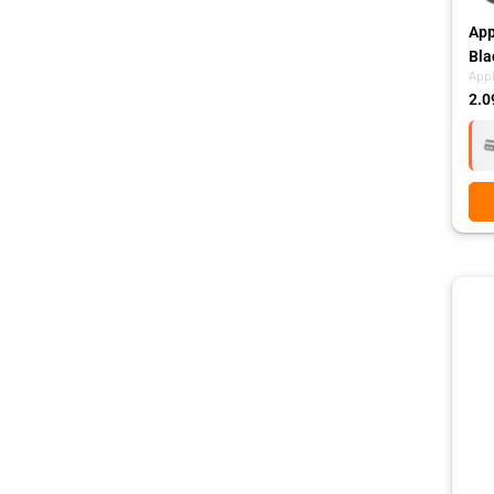
App
Bla
App
2.0