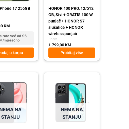
iPhone 17 256GB
HONOR 400 PRO, 12/512
GB, Sivi + GRATIS 100 W
punjač + HONOR S7
00
KM
slušalice + HONOR
wireless punjač
a rate već od 96
Honor
M/mjesečno
1.799,00
KM
odaj u korpu
Pročitaj više
Original
Current
price
price
was:
is:
339,00 KM.
299,00 KM.
NEMA NA
NEMA NA
STANJU
STANJU