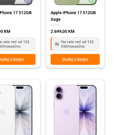
iPhone 17 512GB
Apple iPhone 17 512GB
Sage
Apple
00
KM
2.699,00
KM
a rate već od 123
Na rate već od 123
M/mjesečno
KM/mjesečno
odaj u korpu
Dodaj u korpu