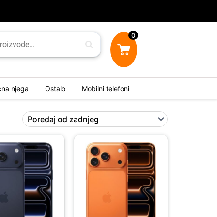
0
ična njega
Ostalo
Mobilni telefoni