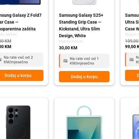
sung Galaxy Z Fold7
Samsung Galaxy S25+
Samsun
ar Case —
Standing Grip Case —
Ultra 
nsparentna zaštita
Kickstand, Ultra Slim
Case W
lni telefoni
Mobilni t
Design, White
00
KM
109,0
Mobilni telefoni
00
KM
99,00
30,00
KM
Na rate već od 2
N
Na rate već od 1
KM/mjesečno
K
KM/mjesečno
Dodaj u korpu
D
Dodaj u korpu
ginal
rent
Original
Current
ce
ce
price
price
:
was:
is:
,00 KM.
,00 KM.
79,00 KM.
69,00 KM.