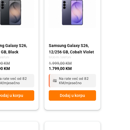
g Galaxy S26,
Samsung Galaxy S26,
 GB, Black
12/256 GB, Cobalt Violet
elefoni
Mobilni telefoni
00
KM
1.999,00
KM
00
KM
1.799,00
KM
a rate već od 82
Na rate već od 82
M/mjesečno
KM/mjesečno
odaj u korpu
Dodaj u korpu
l
t
Original
Current
price
price