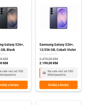
was:
is:
00 KM.
00 KM.
2.479,00 KM.
2.199,00 KM.
g Galaxy S26+,
Samsung Galaxy S26+,
 GB, Black
12/256 GB, Cobalt Violet
elefoni
Mobilni telefoni
00
KM
2.479,00
KM
00
KM
2.199,00
KM
a rate već od 100
Na rate već od 100
M/mjesečno
KM/mjesečno
odaj u korpu
Dodaj u korpu
l
t
Original
Current