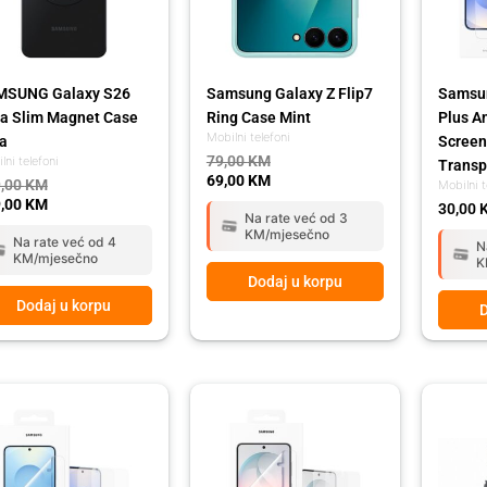
MSUNG Galaxy S26
Samsung Galaxy Z Flip7
Samsun
ra Slim Magnet Case
Ring Case Mint
Plus An
Mobilni telefoni
a
Screen
79,00
KM
lni telefoni
Transp
69,00
KM
,00
KM
Mobilni t
,00
KM
30,00
Na rate već od 3
KM/mjesečno
Na rate već od 4
N
KM/mjesečno
K
Dodaj u korpu
Dodaj u korpu
D
Original
Current
Origina
Curren
price
price
price
price
was:
is:
was:
is:
59,00 KM.
49,00 KM.
2.779,
2.479,