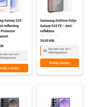
g Galaxy S25
Samsung Zaštitna folija
ti-reflecting
Galaxy S25 FE – Anti-
 Protector
refleksna
Bez kategorije
arent
29,00
KM
elefoni
KM
Na rate već od 1
KM/mjesečno
a rate već od 1
M/mjesečno
Dodaj u korpu
odaj u korpu
l
t
Original
Current
price
price
was:
is:
00 KM.
00 KM.
2.779,00 KM.
2.479,00 KM.