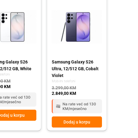
price
price
was:
is:
00 KM.
00 KM.
3.299,00 KM.
2.849,00 KM.
g Galaxy S26
Samsung Galaxy S26
12/512 GB, White
Ultra, 12/512 GB, Cobalt
elefoni
Violet
00
KM
Mobilni telefoni
00
KM
3.299,00
KM
2.849,00
KM
a rate već od 130
M/mjesečno
Na rate već od 130
KM/mjesečno
odaj u korpu
Dodaj u korpu