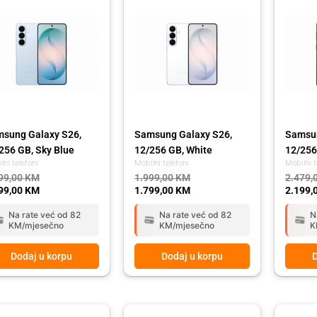
:
was:
is:
was:
is:
99,00 KM.
99,00 KM.
1.999,00 KM.
1.799,00 KM.
2.479,
2.199,
sung Galaxy S26,
Samsung Galaxy S26,
Samsun
256 GB, Sky Blue
12/256 GB, White
12/256
lni telefoni
Mobilni telefoni
Mobilni t
99,00
KM
1.999,00
KM
2.479,
99,00
KM
1.799,00
KM
2.199,
Na rate već od 82
Na rate već od 82
N
KM/mjesečno
KM/mjesečno
K
Dodaj u korpu
Dodaj u korpu
D
ginal
rent
Original
Current
Origina
Curren