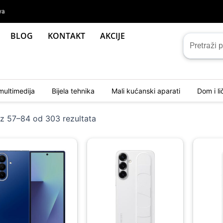
va
BLOG
KONTAKT
AKCIJE
multimedija
Bijela tehnika
Mali kućanski aparati
Dom i l
Sorted
by
az 57–84 od 303 rezultata
latest
ginal
rent
Origina
Curren
ce
ce
price
price
:
was:
is:
00 KM.
00 KM.
109,00
99,00 