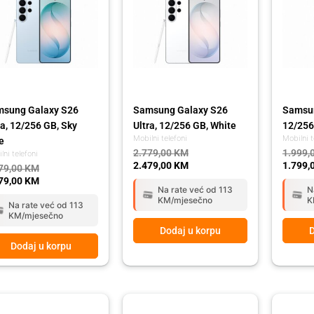
sung Galaxy S26
Samsung Galaxy S26
Samsun
ra, 12/256 GB, Sky
Ultra, 12/256 GB, White
12/256
Mobilni telefoni
Mobilni t
e
2.779,00
KM
1.999,
lni telefoni
2.479,00
KM
1.799,
79,00
KM
79,00
KM
Na rate već od 113
N
KM/mjesečno
K
Na rate već od 113
KM/mjesečno
Dodaj u korpu
D
Dodaj u korpu
ginal
rent
Original
Current
Origina
Curren
ce
ce
price
price
price
price