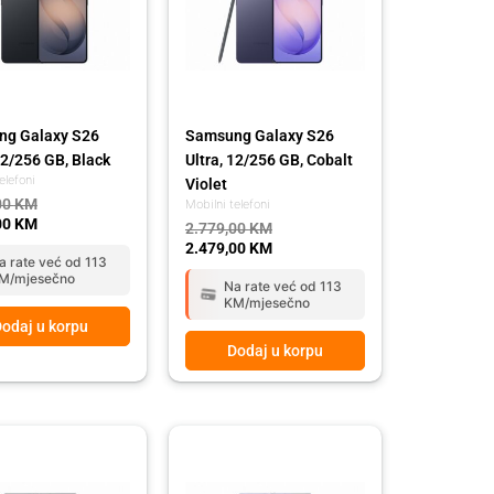
g Galaxy S26
Samsung Galaxy S26
12/256 GB, Black
Ultra, 12/256 GB, Cobalt
elefoni
Violet
00
KM
Mobilni telefoni
00
KM
2.779,00
KM
2.479,00
KM
a rate već od 113
M/mjesečno
Na rate već od 113
KM/mjesečno
odaj u korpu
Dodaj u korpu
l
t
Original
Current
price
price
was:
is:
00 KM.
00 KM.
1.999,00 KM.
1.799,00 KM.