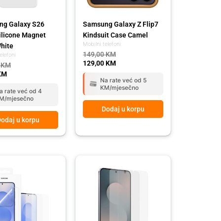
g Galaxy S26
Samsung Galaxy Z Flip7
Silicone Magnet
Kindsuit Case Camel
Mobilni telefoni
hite
149,00
KM
elefoni
129,00
KM
0
KM
KM
Na rate već od 5
KM/mjesečno
a rate već od 4
M/mjesečno
Dodaj u korpu
odaj u korpu