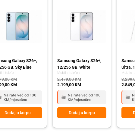
ce
ce
price
price
price
price
:
was:
is:
was:
is:
79,00 KM.
99,00 KM.
2.479,00 KM.
2.199,00 KM.
3.299,
2.849,
sung Galaxy S26+,
Samsung Galaxy S26+,
Samsun
256 GB, Sky Blue
12/256 GB, White
Ultra, 
lni telefoni
Mobilni telefoni
Mobilni t
79,00
KM
2.479,00
KM
3.299,
99,00
KM
2.199,00
KM
2.849,
Na rate već od 100
Na rate već od 100
N
KM/mjesečno
KM/mjesečno
K
Dodaj u korpu
Dodaj u korpu
D