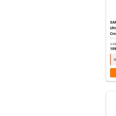
SA
Ult
Crn
Mobi
119
109