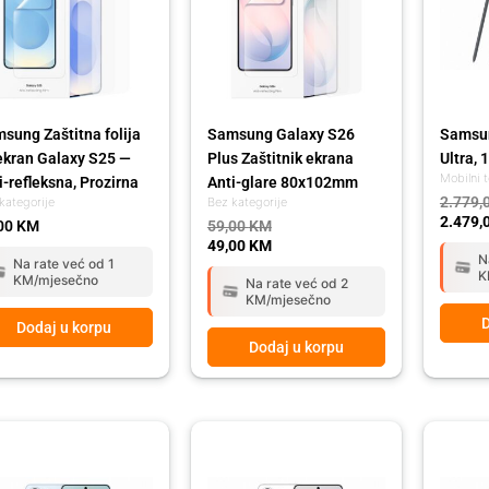
sung Zaštitna folija
Samsung Galaxy S26
Samsun
ekran Galaxy S25 —
Plus Zaštitnik ekrana
Ultra, 
Mobilni t
i-refleksna, Prozirna
Anti-glare 80x102mm
2.779,
kategorije
Bez kategorije
2.479,
00
KM
59,00
KM
49,00
KM
N
Na rate već od 1
K
KM/mjesečno
Na rate već od 2
KM/mjesečno
D
Dodaj u korpu
Dodaj u korpu
ginal
rent
Original
Current
Origina
Curren
ce
ce
price
price
price
price
:
was:
is:
was:
is:
79,00 KM.
79,00 KM.
2.779,00 KM.
2.479,00 KM.
1.999,
1.799,