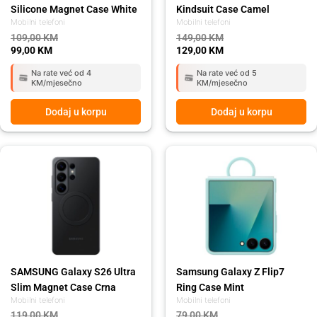
Silicone Magnet Case White
Kindsuit Case Camel
Mobilni telefoni
Mobilni telefoni
109,00
KM
149,00
KM
99,00
KM
129,00
KM
Na rate već od 4
Na rate već od 5
KM/mjesečno
KM/mjesečno
Dodaj u korpu
Dodaj u korpu
Original
Current
Original
Current
price
price
price
price
was:
is:
was:
is:
119,00 KM.
109,00 KM.
79,00 KM.
69,00 KM.
SAMSUNG Galaxy S26 Ultra
Samsung Galaxy Z Flip7
Slim Magnet Case Crna
Ring Case Mint
Mobilni telefoni
Mobilni telefoni
119,00
KM
79,00
KM