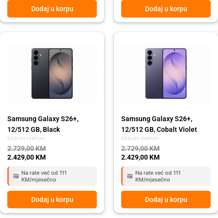
Dodaj u korpu
Dodaj u korpu
Original
Current
Original
Current
price
price
price
price
was:
is:
was:
is:
2.729,00 KM.
2.429,00 KM.
2.729,00 KM.
2.429,00 KM.
Samsung Galaxy S26+,
Samsung Galaxy S26+,
12/512 GB, Black
12/512 GB, Cobalt Violet
Mobilni telefoni
Mobilni telefoni
2.729,00
KM
2.729,00
KM
2.429,00
KM
2.429,00
KM
Na rate već od 111
Na rate već od 111
KM/mjesečno
KM/mjesečno
Dodaj u korpu
Dodaj u korpu