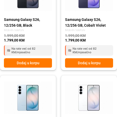
Samsung Galaxy S26,
Samsung Galaxy S26,
12/256 GB, Black
12/256 GB, Cobalt Violet
Mobilni telefoni
Mobilni telefoni
1.999,00
KM
1.999,00
KM
1.799,00
KM
1.799,00
KM
Na rate već od 82
Na rate već od 82
KM/mjesečno
KM/mjesečno
Dodaj u korpu
Dodaj u korpu
Original
Current
Original
Current
price
price
price
price
was:
is:
was:
is:
1.999,00 KM.
1.799,00 KM.
1.999,00 KM.
1.799,00 KM.