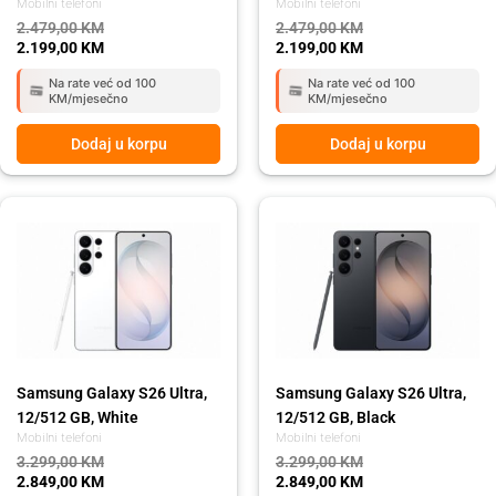
Mobilni telefoni
Mobilni telefoni
2.479,00
KM
2.479,00
KM
2.199,00
KM
2.199,00
KM
Na rate već od 100
Na rate već od 100
KM/mjesečno
KM/mjesečno
Dodaj u korpu
Dodaj u korpu
Original
Current
Original
Current
price
price
price
price
was:
is:
was:
is:
3.299,00 KM.
2.849,00 KM.
3.299,00 KM.
2.849,00 KM.
Samsung Galaxy S26 Ultra,
Samsung Galaxy S26 Ultra,
12/512 GB, White
12/512 GB, Black
Mobilni telefoni
Mobilni telefoni
3.299,00
KM
3.299,00
KM
2.849,00
KM
2.849,00
KM