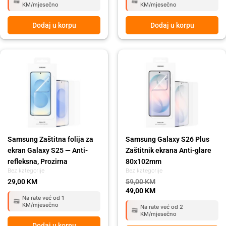
KM/mjesečno
KM/mjesečno
Dodaj u korpu
Dodaj u korpu
Original
Current
price
price
was:
is:
59,00 KM.
49,00 KM.
Samsung Zaštitna folija za
Samsung Galaxy S26 Plus
ekran Galaxy S25 — Anti-
Zaštitnik ekrana Anti-glare
refleksna, Prozirna
80x102mm
Bez kategorije
Bez kategorije
29,00
KM
59,00
KM
49,00
KM
Na rate već od 1
KM/mjesečno
Na rate već od 2
KM/mjesečno
Dodaj u korpu