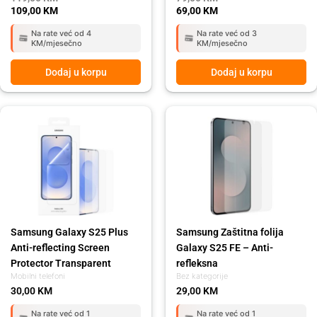
109,00
KM
69,00
KM
Na rate već od 4
Na rate već od 3
KM/mjesečno
KM/mjesečno
Dodaj u korpu
Dodaj u korpu
Samsung Galaxy S25 Plus
Samsung Zaštitna folija
Anti-reflecting Screen
Galaxy S25 FE – Anti-
Protector Transparent
refleksna
Mobilni telefoni
Bez kategorije
30,00
KM
29,00
KM
Na rate već od 1
Na rate već od 1