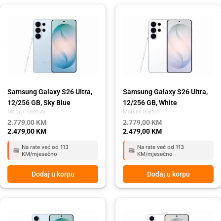
Original
Current
Original
Current
price
price
price
price
was:
is:
was:
is:
2.779,00 KM.
2.479,00 KM.
2.779,00 KM.
2.479,00 KM.
Samsung Galaxy S26 Ultra,
Samsung Galaxy S26 Ultra,
12/256 GB, Sky Blue
12/256 GB, White
Mobilni telefoni
Mobilni telefoni
2.779,00
KM
2.779,00
KM
2.479,00
KM
2.479,00
KM
Na rate već od 113
Na rate već od 113
KM/mjesečno
KM/mjesečno
Dodaj u korpu
Dodaj u korpu
Original
Current
Original
Current
price
price
price
price
was:
is:
was:
is: