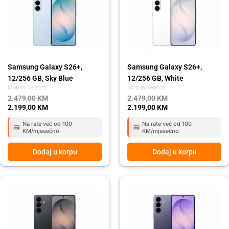
2.479,00 KM.
2.199,00 KM.
2.479,00 KM.
2.199,00 KM.
Samsung Galaxy S26+,
Samsung Galaxy S26+,
12/256 GB, Sky Blue
12/256 GB, White
Mobilni telefoni
Mobilni telefoni
2.479,00
KM
2.479,00
KM
2.199,00
KM
2.199,00
KM
Na rate već od 100
Na rate već od 100
KM/mjesečno
KM/mjesečno
Dodaj u korpu
Dodaj u korpu
Original
Current
Original
Current
price
price
price
price
was:
is:
was:
is:
1.999,00 KM.
1.799,00 KM.
1.999,00 KM.
1.799,00 KM.