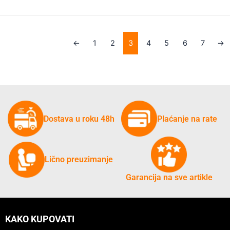
←
1
2
3
4
5
6
7
→
Dostava u roku 48h
Plaćanje na rate
Lično preuzimanje
Garancija na sve artikle
KAKO KUPOVATI