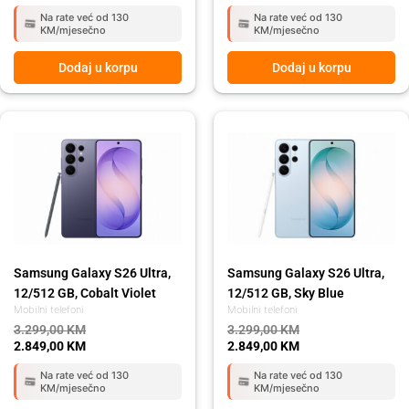
Na rate već od 130
Na rate već od 130
KM/mjesečno
KM/mjesečno
Dodaj u korpu
Dodaj u korpu
Original
Current
Original
Current
price
price
price
price
was:
is:
was:
is:
3.299,00 KM.
2.849,00 KM.
3.299,00 KM.
2.849,00 KM.
Samsung Galaxy S26 Ultra,
Samsung Galaxy S26 Ultra,
12/512 GB, Cobalt Violet
12/512 GB, Sky Blue
Mobilni telefoni
Mobilni telefoni
3.299,00
KM
3.299,00
KM
2.849,00
KM
2.849,00
KM
Na rate već od 130
Na rate već od 130
KM/mjesečno
KM/mjesečno