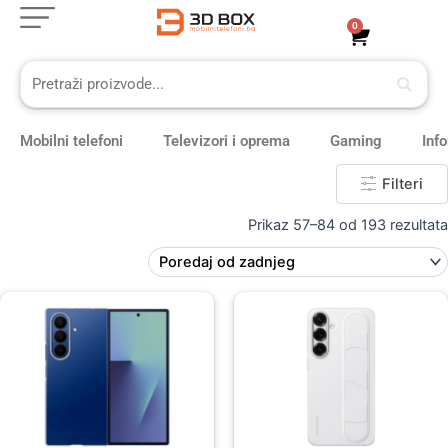
Skip
0
Cart
to
content
Mobilni telefoni
Televizori i oprema
Gaming
Inf
Filteri
Prikaz 57–84 od 193 rezultata
Original
Current
price
price
was:
is:
69,00 KM.
59,00 KM.