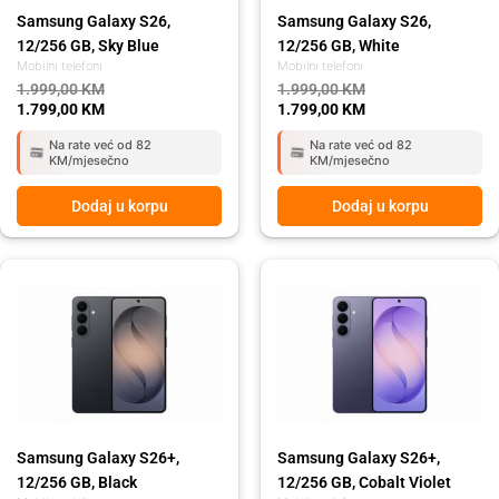
Samsung Galaxy S26,
Samsung Galaxy S26,
12/256 GB, Sky Blue
12/256 GB, White
Mobilni telefoni
Mobilni telefoni
1.999,00
KM
1.999,00
KM
1.799,00
KM
1.799,00
KM
Na rate već od 82
Na rate već od 82
KM/mjesečno
KM/mjesečno
Dodaj u korpu
Dodaj u korpu
Original
Current
Original
Current
price
price
price
price
was:
is:
was:
is:
2.479,00 KM.
2.199,00 KM.
2.479,00 KM.
2.199,00 KM.
Samsung Galaxy S26+,
Samsung Galaxy S26+,
12/256 GB, Black
12/256 GB, Cobalt Violet