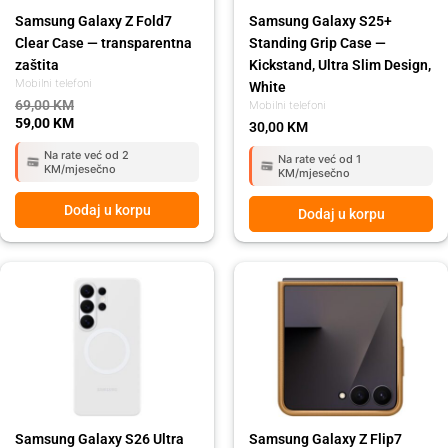
Samsung Galaxy Z Fold7
Samsung Galaxy S25+
Clear Case — transparentna
Standing Grip Case —
zaštita
Kickstand, Ultra Slim Design,
Mobilni telefoni
White
69,00
KM
Mobilni telefoni
59,00
KM
30,00
KM
Na rate već od 2
Na rate već od 1
KM/mjesečno
KM/mjesečno
Dodaj u korpu
Dodaj u korpu
Original
Current
Original
Current
price
price
price
price
was:
is:
was:
is:
109,00 KM.
99,00 KM.
149,00 KM.
129,00 KM.
Samsung Galaxy S26 Ultra
Samsung Galaxy Z Flip7