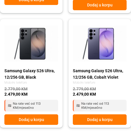
Dodaj u korpu
Original
Current
Original
Current
price
price
price
price
was:
is:
was:
is:
2.779,00 KM.
2.479,00 KM.
2.779,00 KM.
2.479,00 KM.
Samsung Galaxy S26 Ultra,
Samsung Galaxy S26 Ultra,
12/256 GB, Black
12/256 GB, Cobalt Violet
Mobilni telefoni
Mobilni telefoni
2.779,00
KM
2.779,00
KM
2.479,00
KM
2.479,00
KM
Na rate već od 113
Na rate već od 113
KM/mjesečno
KM/mjesečno
Dodaj u korpu
Dodaj u korpu