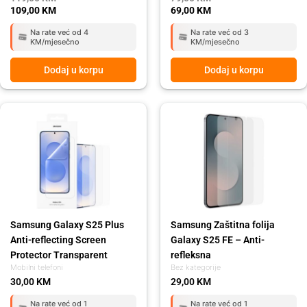
109,00
KM
69,00
KM
Na rate već od 4
Na rate već od 3
KM/mjesečno
KM/mjesečno
Dodaj u korpu
Dodaj u korpu
Samsung Galaxy S25 Plus
Samsung Zaštitna folija
Anti-reflecting Screen
Galaxy S25 FE – Anti-
Protector Transparent
refleksna
Mobilni telefoni
Bez kategorije
30,00
KM
29,00
KM
Na rate već od 1
Na rate već od 1