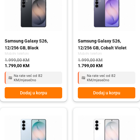
1.999,00 KM.
1.799,00 KM.
1.999,00 KM.
1.799,00 KM.
Samsung Galaxy S26,
Samsung Galaxy S26,
12/256 GB, Black
12/256 GB, Cobalt Violet
Mobilni telefoni
Mobilni telefoni
1.999,00
KM
1.999,00
KM
1.799,00
KM
1.799,00
KM
Na rate već od 82
Na rate već od 82
KM/mjesečno
KM/mjesečno
Dodaj u korpu
Dodaj u korpu
Original
Current
Original
Current
price
price
price
price
was:
is:
was:
is:
1.999,00 KM.
1.799,00 KM.
1.999,00 KM.
1.799,00 KM.