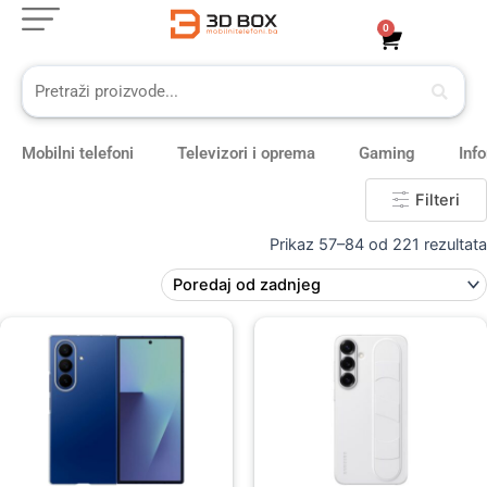
Skip
0
Cart
to
content
Mobilni telefoni
Televizori i oprema
Gaming
Inf
Filteri
Prikaz 57–84 od 221 rezultata
Original
Current
price
price
was:
is:
69,00 KM.
59,00 KM.