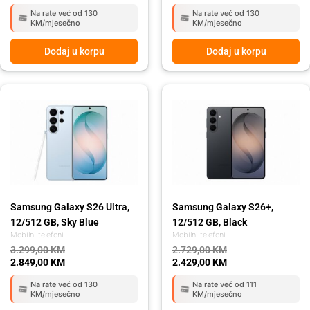
Na rate već od 130
Na rate već od 130
KM/mjesečno
KM/mjesečno
Dodaj u korpu
Dodaj u korpu
Original
Current
Original
Current
price
price
price
price
was:
is:
was:
is:
3.299,00 KM.
2.849,00 KM.
2.729,00 KM.
2.429,00 KM.
Samsung Galaxy S26 Ultra,
Samsung Galaxy S26+,
12/512 GB, Sky Blue
12/512 GB, Black
Mobilni telefoni
Mobilni telefoni
3.299,00
KM
2.729,00
KM
2.849,00
KM
2.429,00
KM
Na rate već od 130
Na rate već od 111
KM/mjesečno
KM/mjesečno