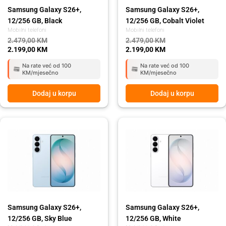
Samsung Galaxy S26+,
Samsung Galaxy S26+,
12/256 GB, Black
12/256 GB, Cobalt Violet
Mobilni telefoni
Mobilni telefoni
2.479,00
KM
2.479,00
KM
2.199,00
KM
2.199,00
KM
Na rate već od 100
Na rate već od 100
KM/mjesečno
KM/mjesečno
Dodaj u korpu
Dodaj u korpu
Original
Current
Original
Current
price
price
price
price
was:
is:
was:
is:
2.479,00 KM.
2.199,00 KM.
2.479,00 KM.
2.199,00 KM.
Samsung Galaxy S26+,
Samsung Galaxy S26+,
12/256 GB, Sky Blue
12/256 GB, White