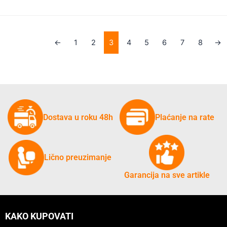
←
1
2
3
4
5
6
7
8
→
Dostava u roku 48h
Plaćanje na rate
Lično preuzimanje
Garancija na sve artikle
KAKO KUPOVATI