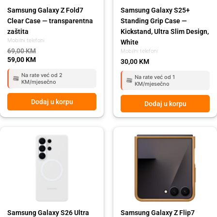
Samsung Galaxy Z Fold7
Samsung Galaxy S25+
Clear Case — transparentna
Standing Grip Case —
zaštita
Kickstand, Ultra Slim Design,
Mobilni telefoni
White
69,00
KM
Mobilni telefoni
59,00
KM
30,00
KM
Na rate već od 2
Na rate već od 1
KM/mjesečno
KM/mjesečno
Dodaj u korpu
Dodaj u korpu
Original
Current
Original
Current
price
price
price
price
was:
is:
was:
is:
109,00 KM.
99,00 KM.
149,00 KM.
129,00 KM.
Samsung Galaxy S26 Ultra
Samsung Galaxy Z Flip7