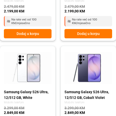
Mobilni telefoni
Mobilni telefoni
2.479,00
KM
2.479,00
KM
2.199,00
KM
2.199,00
KM
Na rate već od 100
Na rate već od 100
KM/mjesečno
KM/mjesečno
Dodaj u korpu
Dodaj u korpu
Original
Current
Original
Current
price
price
price
price
was:
is:
was:
is:
3.299,00 KM.
2.849,00 KM.
3.299,00 KM.
2.849,00 KM.
Samsung Galaxy S26 Ultra,
Samsung Galaxy S26 Ultra,
12/512 GB, White
12/512 GB, Cobalt Violet
Mobilni telefoni
Mobilni telefoni
3.299,00
KM
3.299,00
KM
2.849,00
KM
2.849,00
KM