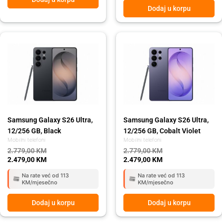
Dodaj u korpu
Original
Current
Original
Current
price
price
price
price
was:
is:
was:
is:
2.779,00 KM.
2.479,00 KM.
2.779,00 KM.
2.479,00 KM.
Samsung Galaxy S26 Ultra,
Samsung Galaxy S26 Ultra,
12/256 GB, Black
12/256 GB, Cobalt Violet
Mobilni telefoni
Mobilni telefoni
2.779,00
KM
2.779,00
KM
2.479,00
KM
2.479,00
KM
Na rate već od 113
Na rate već od 113
KM/mjesečno
KM/mjesečno
Dodaj u korpu
Dodaj u korpu