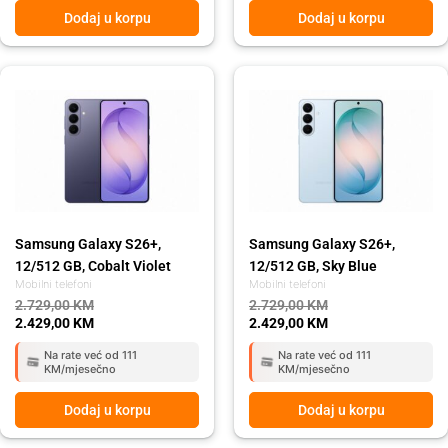
Dodaj u korpu
Dodaj u korpu
Original
Current
Original
Current
price
price
price
price
was:
is:
was:
is:
2.729,00 KM.
2.429,00 KM.
2.729,00 KM.
2.429,00 KM.
Samsung Galaxy S26+,
Samsung Galaxy S26+,
12/512 GB, Cobalt Violet
12/512 GB, Sky Blue
Mobilni telefoni
Mobilni telefoni
2.729,00
KM
2.729,00
KM
2.429,00
KM
2.429,00
KM
Na rate već od 111
Na rate već od 111
KM/mjesečno
KM/mjesečno
Dodaj u korpu
Dodaj u korpu