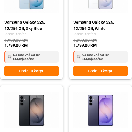
Samsung Galaxy S26,
Samsung Galaxy S26,
12/256 GB, Sky Blue
12/256 GB, White
Mobilni telefoni
Mobilni telefoni
1.999,00
KM
1.999,00
KM
1.799,00
KM
1.799,00
KM
Na rate već od 82
Na rate već od 82
KM/mjesečno
KM/mjesečno
Dodaj u korpu
Dodaj u korpu
Original
Current
Original
Current
price
price
price
price
was:
is:
was:
is:
2.479,00 KM.
2.199,00 KM.
2.479,00 KM.
2.199,00 KM.