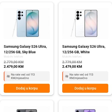
Original
Current
Original
Current
price
price
price
price
was:
is:
was:
is:
2.779,00 KM.
2.479,00 KM.
2.779,00 KM.
2.479,00 KM.
Samsung Galaxy S26 Ultra,
Samsung Galaxy S26 Ultra,
12/256 GB, Sky Blue
12/256 GB, White
Mobilni telefoni
Mobilni telefoni
2.779,00
KM
2.779,00
KM
2.479,00
KM
2.479,00
KM
Na rate već od 113
Na rate već od 113
KM/mjesečno
KM/mjesečno
Dodaj u korpu
Dodaj u korpu
Original
Current
Original
Current
price
price
price
price
was:
is:
was:
is: