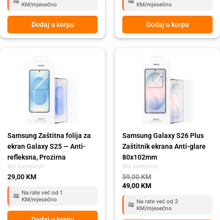
KM/mjesečno
KM/mjesečno
Dodaj u korpu
Dodaj u korpu
Original
Current
price
price
was:
is:
59,00 KM.
49,00 KM.
Samsung Zaštitna folija za
Samsung Galaxy S26 Plus
ekran Galaxy S25 — Anti-
Zaštitnik ekrana Anti-glare
refleksna, Prozirna
80x102mm
Bez kategorije
Bez kategorije
29,00
KM
59,00
KM
49,00
KM
Na rate već od 1
KM/mjesečno
Na rate već od 2
KM/mjesečno
Dodaj u korpu