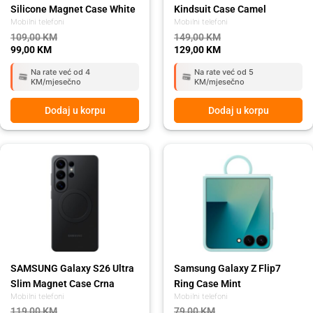
Silicone Magnet Case White
Kindsuit Case Camel
Mobilni telefoni
Mobilni telefoni
109,00
KM
149,00
KM
99,00
KM
129,00
KM
Na rate već od 4
Na rate već od 5
KM/mjesečno
KM/mjesečno
Dodaj u korpu
Dodaj u korpu
Original
Current
Original
Current
price
price
price
price
was:
is:
was:
is:
119,00 KM.
109,00 KM.
79,00 KM.
69,00 KM.
SAMSUNG Galaxy S26 Ultra
Samsung Galaxy Z Flip7
Slim Magnet Case Crna
Ring Case Mint
Mobilni telefoni
Mobilni telefoni
119,00
KM
79,00
KM