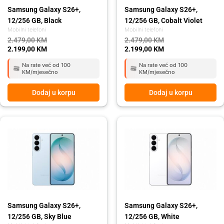
Samsung Galaxy S26+,
Samsung Galaxy S26+,
12/256 GB, Black
12/256 GB, Cobalt Violet
Mobilni telefoni
Mobilni telefoni
2.479,00
KM
2.479,00
KM
2.199,00
KM
2.199,00
KM
Na rate već od 100
Na rate već od 100
KM/mjesečno
KM/mjesečno
Dodaj u korpu
Dodaj u korpu
Original
Current
Original
Current
price
price
price
price
was:
is:
was:
is:
2.479,00 KM.
2.199,00 KM.
2.479,00 KM.
2.199,00 KM.
Samsung Galaxy S26+,
Samsung Galaxy S26+,
12/256 GB, Sky Blue
12/256 GB, White