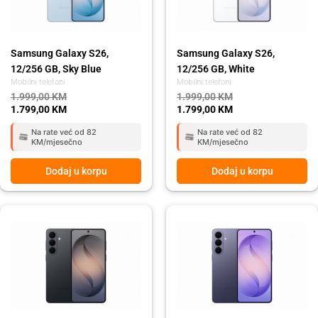
Samsung Galaxy S26,
Samsung Galaxy S26,
12/256 GB, Sky Blue
12/256 GB, White
Mobilni telefoni
Mobilni telefoni
1.999,00
KM
1.999,00
KM
1.799,00
KM
1.799,00
KM
Na rate već od 82
Na rate već od 82
KM/mjesečno
KM/mjesečno
Dodaj u korpu
Dodaj u korpu
Original
Current
Original
Current
price
price
price
price
was:
is:
was:
is:
2.479,00 KM.
2.199,00 KM.
2.479,00 KM.
2.199,00 KM.