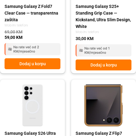
Samsung Galaxy Z Fold7
Samsung Galaxy S25+
Clear Case — transparentna
Standing Grip Case —
zaštita
Kickstand, Ultra Slim Design,
Mobilni telefoni
White
69,00
KM
Mobilni telefoni
59,00
KM
30,00
KM
Na rate već od 2
Na rate već od 1
KM/mjesečno
KM/mjesečno
Dodaj u korpu
Dodaj u korpu
Original
Current
Original
Current
price
price
price
price
was:
is:
was:
is:
109,00 KM.
99,00 KM.
149,00 KM.
129,00 KM.
Samsung Galaxy S26 Ultra
Samsung Galaxy Z Flip7