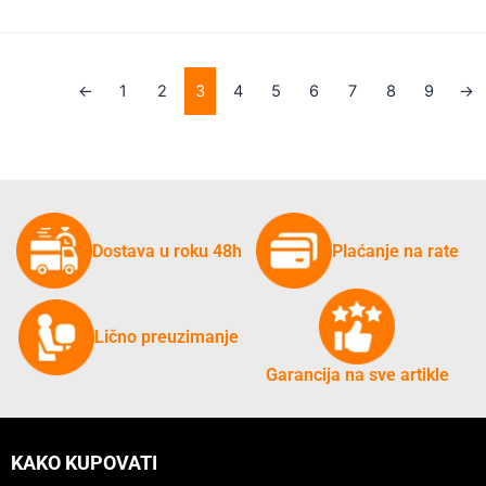
←
1
2
3
4
5
6
7
8
9
→
Dostava u roku 48h
Plaćanje na rate
Lično preuzimanje
Garancija na sve artikle
KAKO KUPOVATI