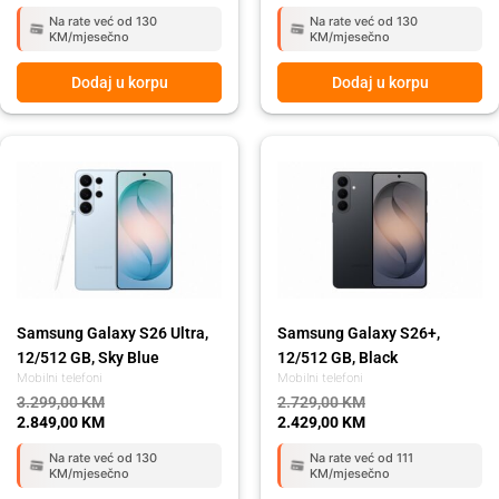
Na rate već od 130
Na rate već od 130
KM/mjesečno
KM/mjesečno
Dodaj u korpu
Dodaj u korpu
Original
Current
Original
Current
price
price
price
price
was:
is:
was:
is:
3.299,00 KM.
2.849,00 KM.
2.729,00 KM.
2.429,00 KM.
Samsung Galaxy S26 Ultra,
Samsung Galaxy S26+,
12/512 GB, Sky Blue
12/512 GB, Black
Mobilni telefoni
Mobilni telefoni
3.299,00
KM
2.729,00
KM
2.849,00
KM
2.429,00
KM
Na rate već od 130
Na rate već od 111
KM/mjesečno
KM/mjesečno