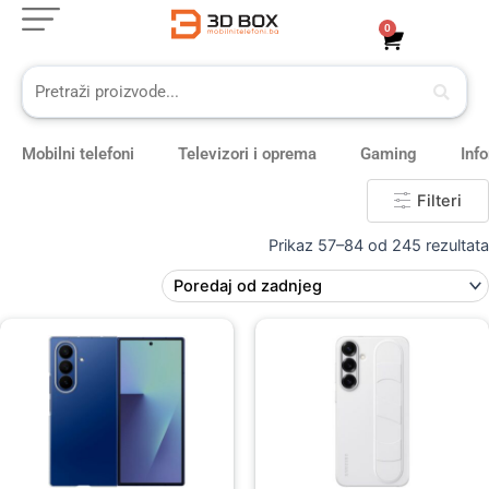
Skip
0
Cart
to
content
Mobilni telefoni
Televizori i oprema
Gaming
Inf
Filteri
Prikaz 57–84 od 245 rezultata
Original
Current
price
price
was:
is:
69,00 KM.
59,00 KM.