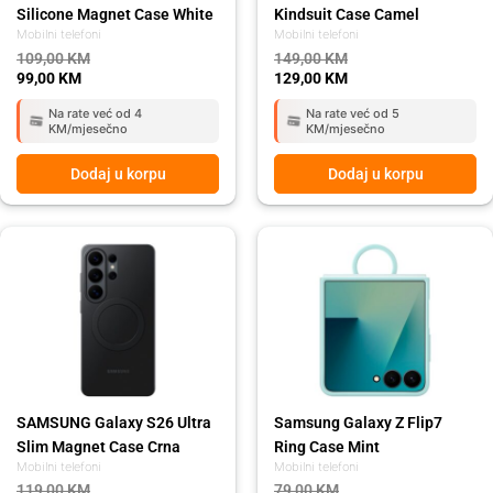
Silicone Magnet Case White
Kindsuit Case Camel
Mobilni telefoni
Mobilni telefoni
109,00
KM
149,00
KM
99,00
KM
129,00
KM
Na rate već od 4
Na rate već od 5
KM/mjesečno
KM/mjesečno
Dodaj u korpu
Dodaj u korpu
Original
Current
Original
Current
price
price
price
price
was:
is:
was:
is:
119,00 KM.
109,00 KM.
79,00 KM.
69,00 KM.
SAMSUNG Galaxy S26 Ultra
Samsung Galaxy Z Flip7
Slim Magnet Case Crna
Ring Case Mint
Mobilni telefoni
Mobilni telefoni
119,00
KM
79,00
KM