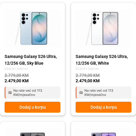
Original
Current
Original
Current
price
price
price
price
was:
is:
was:
is:
2.779,00 KM.
2.479,00 KM.
2.779,00 KM.
2.479,00 KM.
Samsung Galaxy S26 Ultra,
Samsung Galaxy S26 Ultra,
12/256 GB, Sky Blue
12/256 GB, White
Mobilni telefoni
Mobilni telefoni
2.779,00
KM
2.779,00
KM
2.479,00
KM
2.479,00
KM
Na rate već od 113
Na rate već od 113
KM/mjesečno
KM/mjesečno
Dodaj u korpu
Dodaj u korpu
Original
Current
Original
Current
price
price
price
price
was:
is:
was:
is: