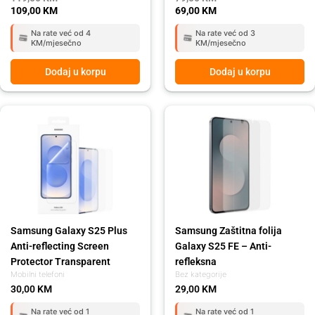
109,00
KM
69,00
KM
Na rate već od 4
Na rate već od 3
KM/mjesečno
KM/mjesečno
Dodaj u korpu
Dodaj u korpu
Samsung Galaxy S25 Plus
Samsung Zaštitna folija
Anti-reflecting Screen
Galaxy S25 FE – Anti-
Protector Transparent
refleksna
Mobilni telefoni
Bez kategorije
30,00
KM
29,00
KM
Na rate već od 1
Na rate već od 1