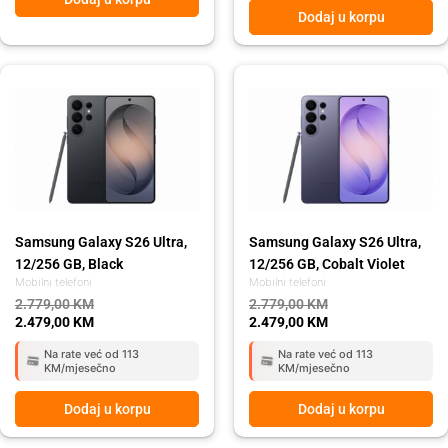
Dodaj u korpu
Original
Current
Original
Current
price
price
price
price
was:
is:
was:
is:
2.779,00 KM.
2.479,00 KM.
2.779,00 KM.
2.479,00 KM.
Samsung Galaxy S26 Ultra,
Samsung Galaxy S26 Ultra,
12/256 GB, Black
12/256 GB, Cobalt Violet
Mobilni telefoni
Mobilni telefoni
2.779,00
KM
2.779,00
KM
2.479,00
KM
2.479,00
KM
Na rate već od 113
Na rate već od 113
KM/mjesečno
KM/mjesečno
Dodaj u korpu
Dodaj u korpu