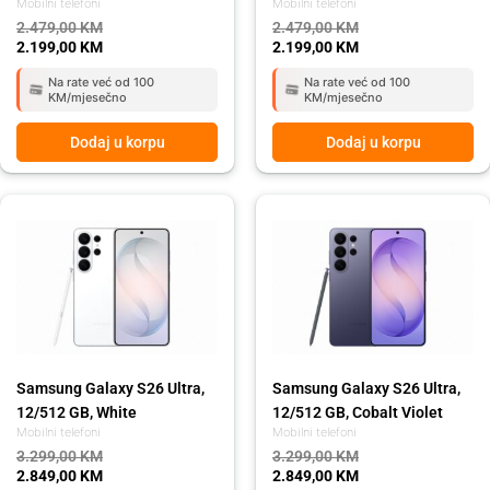
Mobilni telefoni
Mobilni telefoni
2.479,00
KM
2.479,00
KM
2.199,00
KM
2.199,00
KM
Na rate već od 100
Na rate već od 100
KM/mjesečno
KM/mjesečno
Dodaj u korpu
Dodaj u korpu
Original
Current
Original
Current
price
price
price
price
was:
is:
was:
is:
3.299,00 KM.
2.849,00 KM.
3.299,00 KM.
2.849,00 KM.
Samsung Galaxy S26 Ultra,
Samsung Galaxy S26 Ultra,
12/512 GB, White
12/512 GB, Cobalt Violet
Mobilni telefoni
Mobilni telefoni
3.299,00
KM
3.299,00
KM
2.849,00
KM
2.849,00
KM