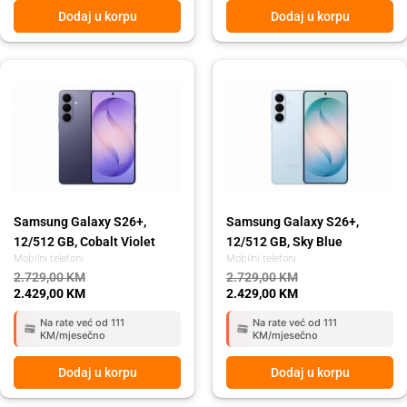
Dodaj u korpu
Dodaj u korpu
Original
Current
Original
Current
price
price
price
price
was:
is:
was:
is:
2.729,00 KM.
2.429,00 KM.
2.729,00 KM.
2.429,00 KM.
Samsung Galaxy S26+,
Samsung Galaxy S26+,
12/512 GB, Cobalt Violet
12/512 GB, Sky Blue
Mobilni telefoni
Mobilni telefoni
2.729,00
KM
2.729,00
KM
2.429,00
KM
2.429,00
KM
Na rate već od 111
Na rate već od 111
KM/mjesečno
KM/mjesečno
Dodaj u korpu
Dodaj u korpu