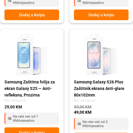
KM/mjesečno
KM/mjesečno
Dodaj u korpu
Dodaj u korpu
Original
Current
price
price
was:
is:
59,00 KM.
49,00 KM.
Samsung Zaštitna folija za
Samsung Galaxy S26 Plus
ekran Galaxy S25 — Anti-
Zaštitnik ekrana Anti-glare
refleksna, Prozirna
80x102mm
Bez kategorije
Bez kategorije
29,00
KM
59,00
KM
49,00
KM
Na rate već od 1
KM/mjesečno
Na rate već od 2
KM/mjesečno
Dodaj u korpu