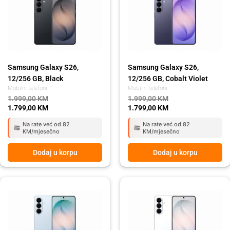
1.999,00 KM.
1.799,00 KM.
1.999,00 KM.
1.799,00 KM.
Samsung Galaxy S26,
Samsung Galaxy S26,
12/256 GB, Black
12/256 GB, Cobalt Violet
Mobilni telefoni
Mobilni telefoni
1.999,00
KM
1.999,00
KM
1.799,00
KM
1.799,00
KM
Na rate već od 82
Na rate već od 82
KM/mjesečno
KM/mjesečno
Dodaj u korpu
Dodaj u korpu
Original
Current
Original
Current
price
price
price
price
was:
is:
was:
is:
1.999,00 KM.
1.799,00 KM.
1.999,00 KM.
1.799,00 KM.