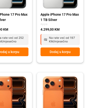
iPhone 17 Pro Max
Apple iPhone 17 Pro Max
lver
1 TB Silver
Apple
00
KM
4.299,00
KM
a rate već od 252
Na rate već od 197
M/mjesečno
KM/mjesečno
odaj u korpu
Dodaj u korpu