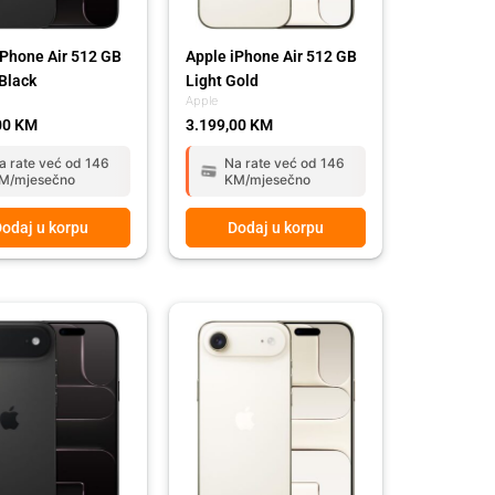
iPhone Air 512 GB
Apple iPhone Air 512 GB
Black
Light Gold
Apple
00
KM
3.199,00
KM
a rate već od 146
Na rate već od 146
M/mjesečno
KM/mjesečno
odaj u korpu
Dodaj u korpu