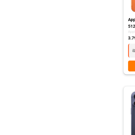
App
512
App
3.7