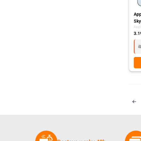
App
Sky
App
3.1
←