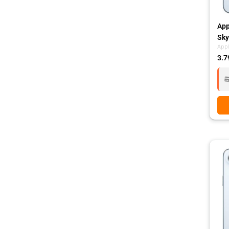
App
Sky
App
3.7