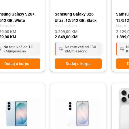
sung Galaxy S26+,
Samsung Galaxy S26
Samsun
512 GB, White
Ultra, 12/512 GB, Black
12/512
lni telefoni
Mobilni telefoni
Mobilni t
29,00
KM
3.299,00
KM
2.129,
29,00
KM
2.849,00
KM
1.899,
Na rate već od 111
Na rate već od 130
N
KM/mjesečno
KM/mjesečno
K
Dodaj u korpu
Dodaj u korpu
D
ginal
rent
Original
Current
ce
ce
price
price
:
was:
is:
29,00 KM.
99,00 KM.
2.129,00 KM.
1.899,00 KM.