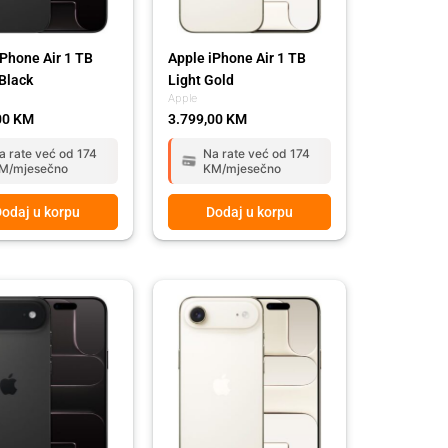
iPhone Air 1 TB
Apple iPhone Air 1 TB
Black
Light Gold
Apple
00
KM
3.799,00
KM
a rate već od 174
Na rate već od 174
M/mjesečno
KM/mjesečno
odaj u korpu
Dodaj u korpu