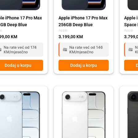
le iPhone 17 Pro Max
Apple iPhone 17 Pro Max
Apple 
GB Deep Blue
256GB Deep Blue
Space 
le
Apple
Apple
99,00
KM
3.199,00
KM
3.799,
Na rate već od 174
Na rate već od 146
N
KM/mjesečno
KM/mjesečno
K
Dodaj u korpu
Dodaj u korpu
D