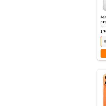
App
512
App
3.7