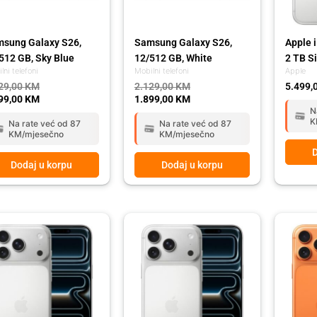
sung Galaxy S26,
Samsung Galaxy S26,
Apple 
512 GB, Sky Blue
12/512 GB, White
2 TB Si
lni telefoni
Mobilni telefoni
Apple
29,00
KM
2.129,00
KM
5.499,
99,00
KM
1.899,00
KM
N
K
Na rate već od 87
Na rate već od 87
KM/mjesečno
KM/mjesečno
D
Dodaj u korpu
Dodaj u korpu