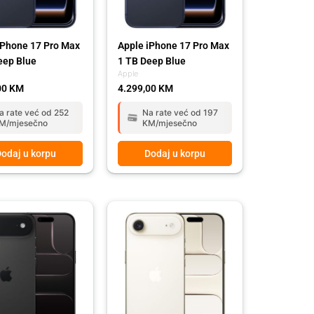
iPhone 17 Pro Max
Apple iPhone 17 Pro Max
eep Blue
1 TB Deep Blue
Apple
00
KM
4.299,00
KM
a rate već od 252
Na rate već od 197
M/mjesečno
KM/mjesečno
odaj u korpu
Dodaj u korpu