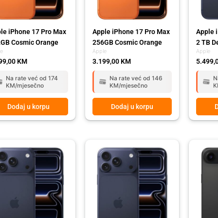
le iPhone 17 Pro Max
Apple iPhone 17 Pro Max
Apple 
GB Cosmic Orange
256GB Cosmic Orange
2 TB D
le
Apple
Apple
99,00
KM
3.199,00
KM
5.499,
Na rate već od 174
Na rate već od 146
N
KM/mjesečno
KM/mjesečno
K
Dodaj u korpu
Dodaj u korpu
D