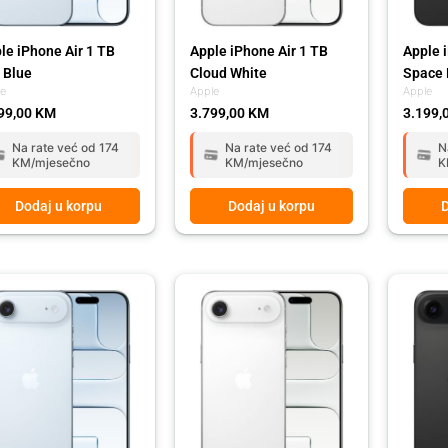
le iPhone Air 1 TB
Apple iPhone Air 1 TB
Apple 
 Blue
Cloud White
Space 
le
Apple
Apple
99,00
KM
3.799,00
KM
3.199,
Na rate već od 174
Na rate već od 174
N
KM/mjesečno
KM/mjesečno
K
Dodaj u korpu
Dodaj u korpu
D