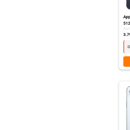
App
512
App
3.7