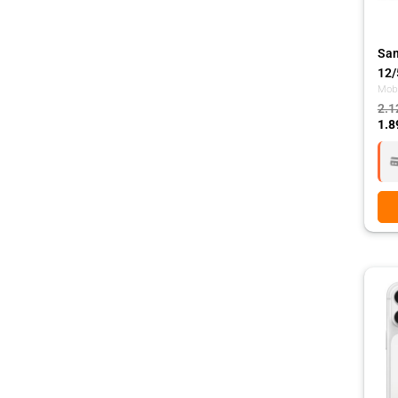
Sam
12/
Mobi
2.1
1.8