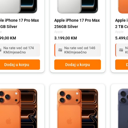
le iPhone 17 Pro Max
Apple iPhone 17 Pro Max
Apple 
GB Silver
256GB Silver
2 TB C
le
Apple
Apple
99,00
KM
3.199,00
KM
5.499,
Na rate već od 174
Na rate već od 146
N
KM/mjesečno
KM/mjesečno
K
Dodaj u korpu
Dodaj u korpu
D