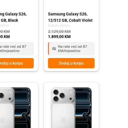
g Galaxy S26,
Samsung Galaxy S26,
 GB, Black
12/512 GB, Cobalt Violet
elefoni
Mobilni telefoni
00
KM
2.129,00
KM
00
KM
1.899,00
KM
a rate već od 87
Na rate već od 87
M/mjesečno
KM/mjesečno
odaj u korpu
Dodaj u korpu