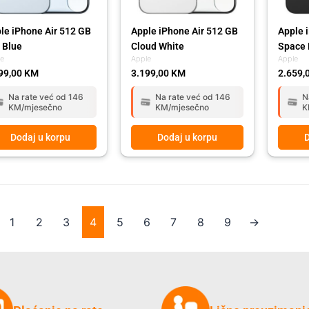
le iPhone Air 512 GB
Apple iPhone Air 512 GB
Apple 
 Blue
Cloud White
Space 
le
Apple
Apple
99,00
KM
3.199,00
KM
2.659,
Na rate već od 146
Na rate već od 146
N
KM/mjesečno
KM/mjesečno
K
Dodaj u korpu
Dodaj u korpu
D
1
2
3
4
5
6
7
8
9
→