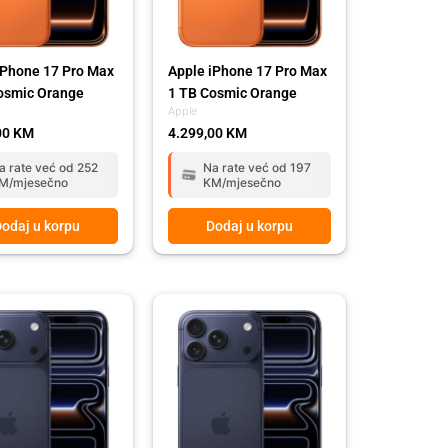
iPhone 17 Pro Max
Apple iPhone 17 Pro Max
osmic Orange
1 TB Cosmic Orange
Apple
00
KM
4.299,00
KM
a rate već od 252
Na rate već od 197
M/mjesečno
KM/mjesečno
odaj u korpu
Dodaj u korpu