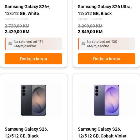
Samsung Galaxy S26+,
Samsung Galaxy S26 Ultra,
12/512 GB, White
12/512 GB, Black
Mobilni telefoni
Mobilni telefoni
2.729,00
KM
3.299,00
KM
2.429,00
KM
2.849,00
KM
Na rate već od 111
Na rate već od 130
KM/mjesečno
KM/mjesečno
Dodaj u korpu
Dodaj u korpu
Original
Current
Original
Current
price
price
price
price
was:
is:
was:
is:
2.129,00 KM.
1.899,00 KM.
2.129,00 KM.
1.899,00 KM.
Samsung Galaxy S26,
Samsung Galaxy S26,
12/512 GB, Black
12/512 GB, Cobalt Violet