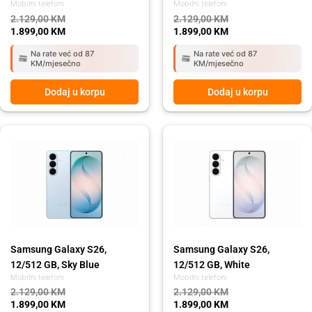
Mobilni telefoni
Mobilni telefoni
2.129,00
KM
2.129,00
KM
1.899,00
KM
1.899,00
KM
Na rate već od 87
Na rate već od 87
KM/mjesečno
KM/mjesečno
Dodaj u korpu
Dodaj u korpu
Original
Current
Original
Current
price
price
price
price
was:
is:
was:
is:
2.129,00 KM.
1.899,00 KM.
2.129,00 KM.
1.899,00 KM.
Samsung Galaxy S26,
Samsung Galaxy S26,
12/512 GB, Sky Blue
12/512 GB, White
Mobilni telefoni
Mobilni telefoni
2.129,00
KM
2.129,00
KM
1.899,00
KM
1.899,00
KM