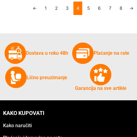
←
1
2
3
4
5
6
7
8
→
Dostava u roku 48h
Plaćanje na rate
Lično preuzimanje
Garancija na sve artikle
KAKO KUPOVATI
Kako naručiti