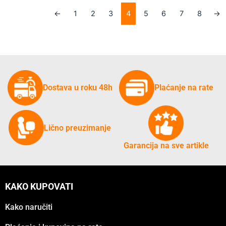
←
1
2
3
4
5
6
7
8
→
Dostava u roku 48h
Plaćanje na rate
Lično preuzimanje
Garancija na sve artikle
KAKO KUPOVATI
Kako naručiti