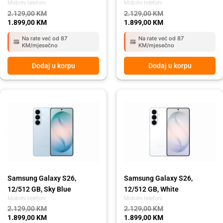
Mobilni telefoni
Mobilni telefoni
2.129,00
KM
2.129,00
KM
1.899,00
KM
1.899,00
KM
Na rate već od 87
Na rate već od 87
KM/mjesečno
KM/mjesečno
Dodaj u korpu
Dodaj u korpu
Original
Current
Original
Current
price
price
price
price
was:
is:
was:
is:
2.129,00 KM.
1.899,00 KM.
2.129,00 KM.
1.899,00 KM.
Samsung Galaxy S26,
Samsung Galaxy S26,
12/512 GB, Sky Blue
12/512 GB, White
Mobilni telefoni
Mobilni telefoni
2.129,00
KM
2.129,00
KM
1.899,00
KM
1.899,00
KM