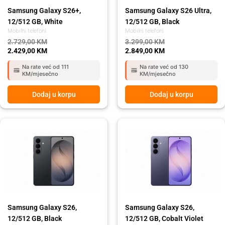
Samsung Galaxy S26+,
Samsung Galaxy S26 Ultra,
12/512 GB, White
12/512 GB, Black
Mobilni telefoni
Mobilni telefoni
2.729,00
KM
3.299,00
KM
2.429,00
KM
2.849,00
KM
Na rate već od 111
Na rate već od 130
KM/mjesečno
KM/mjesečno
Dodaj u korpu
Dodaj u korpu
Original
Current
Original
Current
price
price
price
price
was:
is:
was:
is:
2.129,00 KM.
1.899,00 KM.
2.129,00 KM.
1.899,00 KM.
Samsung Galaxy S26,
Samsung Galaxy S26,
12/512 GB, Black
12/512 GB, Cobalt Violet