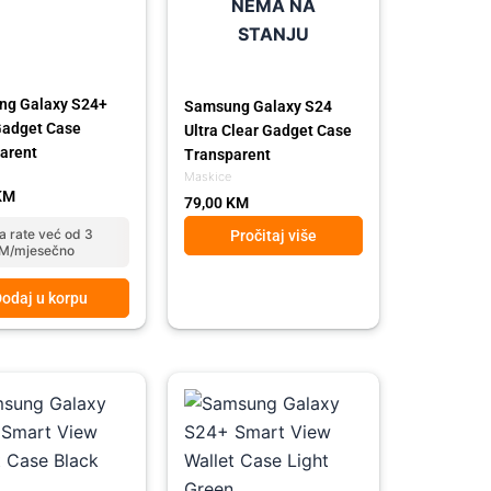
NEMA NA
STANJU
ng Galaxy S24+
Samsung Galaxy S24
Gadget Case
Ultra Clear Gadget Case
arent
Transparent
Maskice
KM
79,00
KM
a rate već od 3
Pročitaj više
M/mjesečno
odaj u korpu