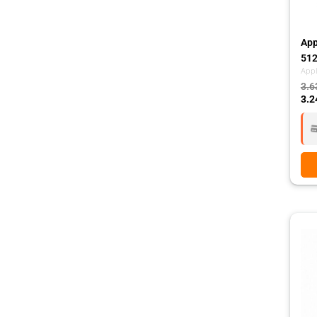
App
512
App
3.6
3.2