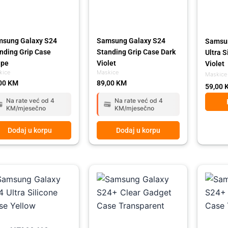
sung Galaxy S24
Samsung Galaxy S24
Samsun
nding Grip Case
Standing Grip Case Dark
Ultra S
upe
Violet
Violet
kice
Maskice
Maskice
00
KM
89,00
KM
59,00
Na rate već od 4
Na rate već od 4
KM/mjesečno
KM/mjesečno
Dodaj u korpu
Dodaj u korpu