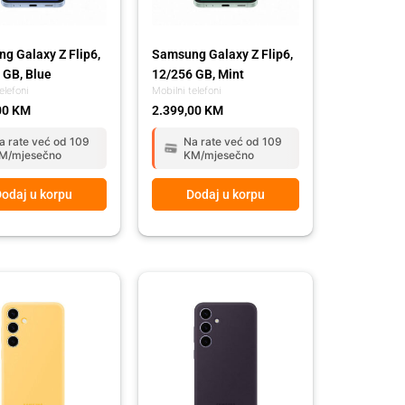
g Galaxy Z Flip6,
Samsung Galaxy Z Flip6,
 GB, Blue
12/256 GB, Mint
elefoni
Mobilni telefoni
00
KM
2.399,00
KM
a rate već od 109
Na rate već od 109
M/mjesečno
KM/mjesečno
odaj u korpu
Dodaj u korpu