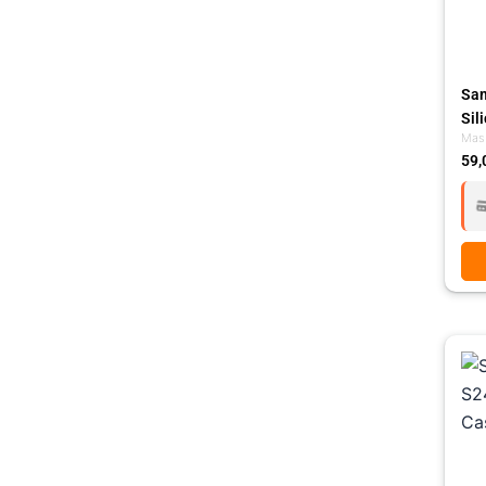
Sam
Sil
Mas
59,