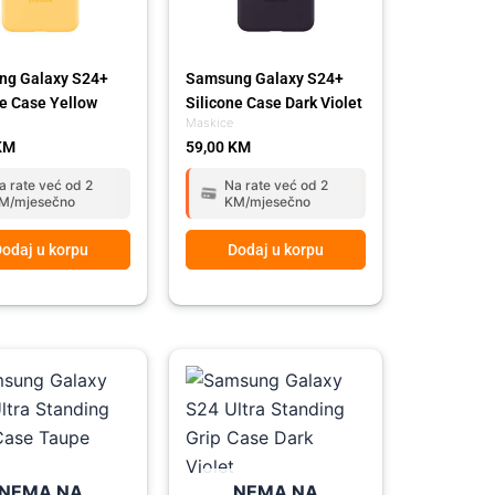
ng Galaxy S24+
Samsung Galaxy S24+
ne Case Yellow
Silicone Case Dark Violet
Maskice
KM
59,00
KM
a rate već od 2
Na rate već od 2
M/mjesečno
KM/mjesečno
odaj u korpu
Dodaj u korpu
NEMA NA
NEMA NA