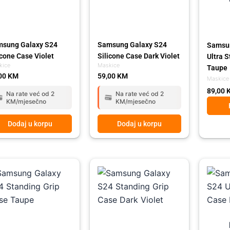
sung Galaxy S24
Samsung Galaxy S24
Samsun
icone Case Violet
Silicone Case Dark Violet
Ultra 
kice
Maskice
Taupe
00
KM
59,00
KM
Maskice
89,00
Na rate već od 2
Na rate već od 2
KM/mjesečno
KM/mjesečno
Dodaj u korpu
Dodaj u korpu