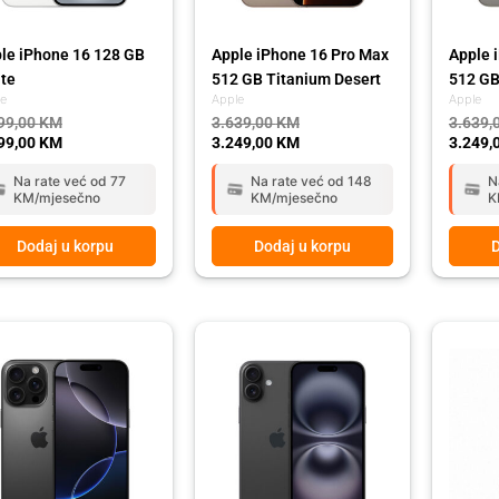
le iPhone 16 128 GB
Apple iPhone 16 Pro Max
Apple 
te
512 GB Titanium Desert
512 GB
le
Apple
Apple
99,00
KM
3.639,00
KM
3.639,
99,00
KM
3.249,00
KM
3.249,
Na rate već od 77
Na rate već od 148
N
KM/mjesečno
KM/mjesečno
K
Dodaj u korpu
Dodaj u korpu
D
ginal
rent
Original
Current
ce
ce
price
price
:
was:
is:
39,00 KM.
49,00 KM.
1.999,00 KM.
1.699,00 KM.