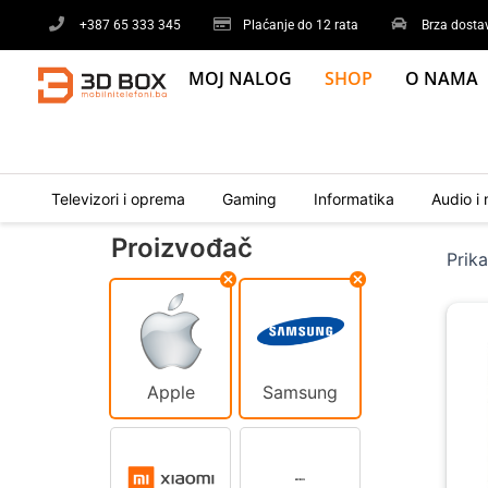
Skip
+387 65 333 345
Plaćanje do 12 rata
Brza dosta
to
content
MOJ NALOG
SHOP
O NAMA
Televizori i oprema
Gaming
Informatika
Audio i 
Proizvođač
Prik
Ori
Cur
pri
pri
was
is:
1.9
1.6
Apple
Samsung