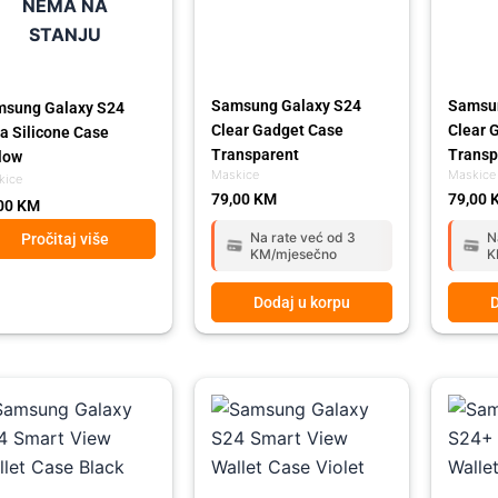
NEMA NA
STANJU
Samsung Galaxy S24
Samsu
sung Galaxy S24
Clear Gadget Case
Clear 
ra Silicone Case
Transparent
Transp
low
Maskice
Maskice
kice
79,00
KM
79,00
00
KM
Na rate već od 3
N
Pročitaj više
KM/mjesečno
K
Dodaj u korpu
D