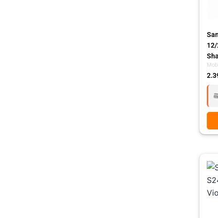
Sam
12/
Sh
Mobi
2.3