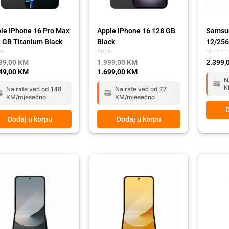
le iPhone 16 Pro Max
Apple iPhone 16 128 GB
Samsun
 GB Titanium Black
Black
12/256
le
Apple
Mobilni t
39,00
KM
1.999,00
KM
2.399,
49,00
KM
1.699,00
KM
N
K
Na rate već od 148
Na rate već od 77
KM/mjesečno
KM/mjesečno
D
Dodaj u korpu
Dodaj u korpu