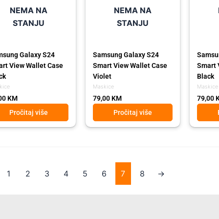
NEMA NA
NEMA NA
STANJU
STANJU
sung Galaxy S24
Samsung Galaxy S24
Samsu
rt View Wallet Case
Smart View Wallet Case
Smart 
ck
Violet
Black
kice
Maskice
Maskice
00
KM
79,00
KM
79,00
Pročitaj više
Pročitaj više
1
2
3
4
5
6
7
8
→