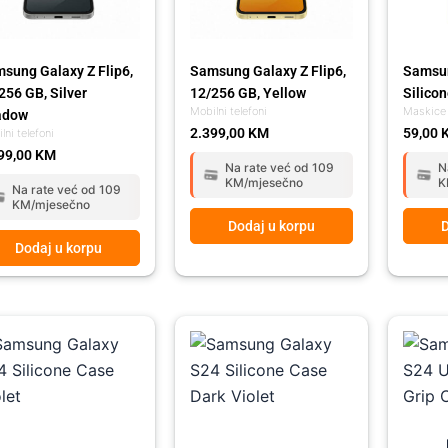
sung Galaxy Z Flip6,
Samsung Galaxy Z Flip6,
Samsu
256 GB, Silver
12/256 GB, Yellow
Silico
Mobilni telefoni
Maskice
adow
2.399,00
KM
59,00
lni telefoni
99,00
KM
Na rate već od 109
N
KM/mjesečno
K
Na rate već od 109
KM/mjesečno
Dodaj u korpu
D
Dodaj u korpu