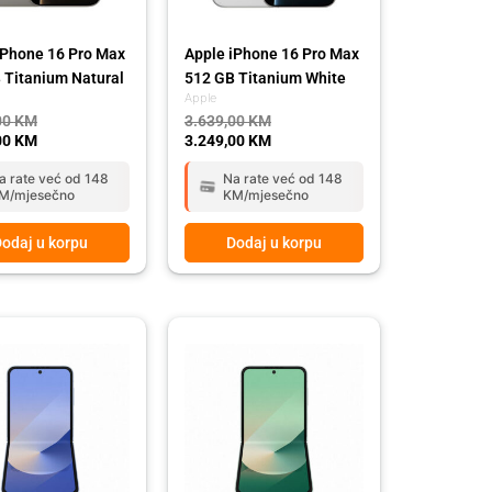
iPhone 16 Pro Max
Apple iPhone 16 Pro Max
 Titanium Natural
512 GB Titanium White
Apple
00
KM
3.639,00
KM
00
KM
3.249,00
KM
a rate već od 148
Na rate već od 148
M/mjesečno
KM/mjesečno
odaj u korpu
Dodaj u korpu