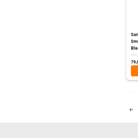
Sam
Sma
Bla
Mas
79,
←