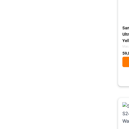
Sam
Ult
Yel
Mas
59,