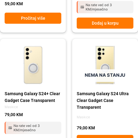
59,00
KM
Na rate već od 3
KM/mjesečno
Pročitaj više
Dodaj u korpu
NEMA NA STANJU
Samsung Galaxy S24+ Clear
Samsung Galaxy S24 Ultra
Gadget Case Transparent
Clear Gadget Case
Transparent
Maskice
79,00
KM
Maskice
Na rate već od 3
79,00
KM
KM/mjesečno