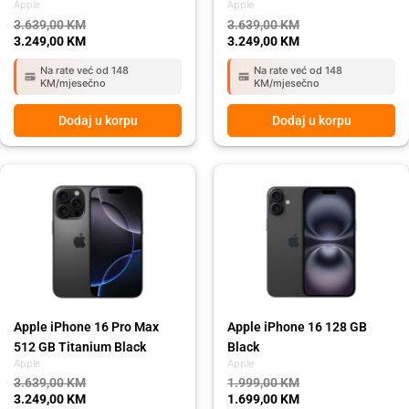
Apple
Apple
3.639,00
KM
3.639,00
KM
3.249,00
KM
3.249,00
KM
Na rate već od 148
Na rate već od 148
KM/mjesečno
KM/mjesečno
Dodaj u korpu
Dodaj u korpu
Original
Current
Original
Current
price
price
price
price
was:
is:
was:
is:
3.639,00 KM.
3.249,00 KM.
1.999,00 KM.
1.699,00 KM.
Apple iPhone 16 Pro Max
Apple iPhone 16 128 GB
512 GB Titanium Black
Black
Apple
Apple
3.639,00
KM
1.999,00
KM
3.249,00
KM
1.699,00
KM