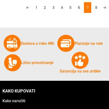
←
1
2
3
4
5
6
7
8
→
Dostava u roku 48h
Plaćanje na rate
Lično preuzimanje
Garancija na sve artikle
KAKO KUPOVATI
Kako naručiti