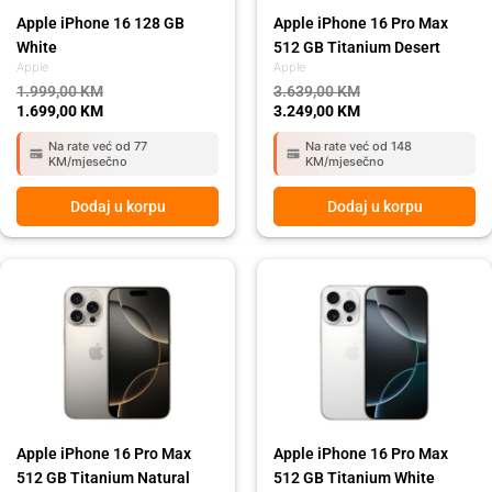
Apple iPhone 16 128 GB
Apple iPhone 16 Pro Max
White
512 GB Titanium Desert
Apple
Apple
1.999,00
KM
3.639,00
KM
1.699,00
KM
3.249,00
KM
Na rate već od 77
Na rate već od 148
KM/mjesečno
KM/mjesečno
Dodaj u korpu
Dodaj u korpu
Original
Current
Original
Current
price
price
price
price
was:
is:
was:
is:
3.639,00 KM.
3.249,00 KM.
3.639,00 KM.
3.249,00 KM.
Apple iPhone 16 Pro Max
Apple iPhone 16 Pro Max
512 GB Titanium Natural
512 GB Titanium White