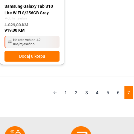
Samsung Galaxy Tab S10
Lite WiFi 8/256GB Gray
Mobilni telefoni
1.029,00
KM
919,00
KM
Na rate već od 42
KM/mjesečno
Dodaj u korpu
←
1
2
3
4
5
6
7