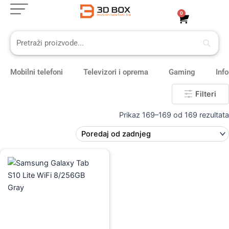
Skip
0
Cart
to
content
Mobilni telefoni
Televizori i oprema
Gaming
Inf
Filteri
Prikaz 169–169 od 169 rezultata
Original
Current
price
price
was:
is:
1.029,00 KM.
919,00 KM.