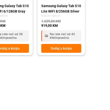
g Galaxy Tab S10
Samsung Galaxy Tab S10
iFi 6/128GB Gray
Lite WiFi 8/256GB Silver
elefoni
Mobilni telefoni
0
KM
1.029,00
KM
0
KM
919,00
KM
a rate već od 36
Na rate već od 42
M/mjesečno
KM/mjesečno
odaj u korpu
Dodaj u korpu