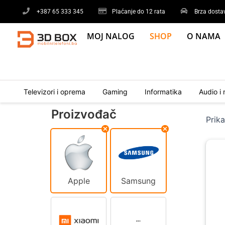
Skip
+387 65 333 345
Plaćanje do 12 rata
Brza dosta
to
content
MOJ NALOG
SHOP
O NAMA
Televizori i oprema
Gaming
Informatika
Audio i 
Proizvođač
Prik
Apple
Samsung