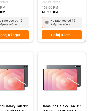
elefoni
Mobilni telefoni
0
KM
469,00
KM
0
KM
419,00
KM
a rate već od 19
Na rate već od 19
M/mjesečno
KM/mjesečno
odaj u korpu
Dodaj u korpu
l
t
Original
Current
price
price
was:
is:
00 KM.
00 KM.
3.189,00 KM.
2.849,00 KM.
g Galaxy Tab S11
Samsung Galaxy Tab S11