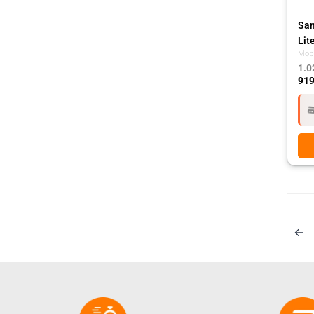
Sam
Lit
Mobi
1.0
919
←