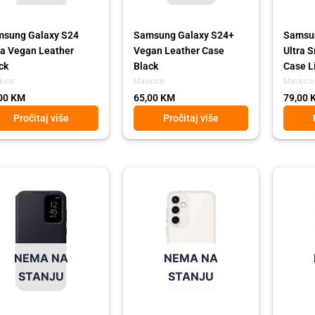
sung Galaxy S24
Samsung Galaxy S24+
Samsun
ra Vegan Leather
Vegan Leather Case
Ultra 
ck
Black
Case L
kice
Maskice
Maskice
00
KM
65,00
KM
79,00
Pročitaj više
Pročitaj više
NEMA NA
NEMA NA
STANJU
STANJU