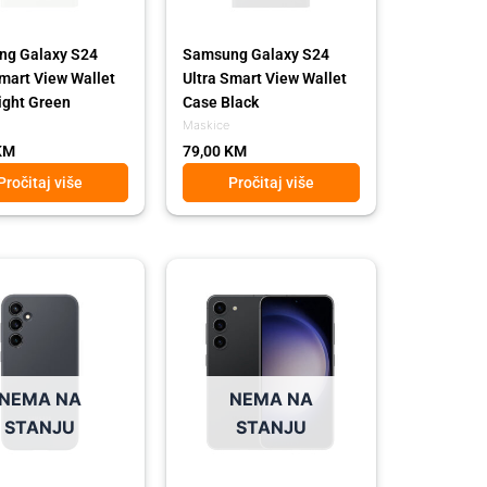
g Galaxy S24
Samsung Galaxy S24
Smart View Wallet
Ultra Smart View Wallet
ight Green
Case Black
Maskice
KM
79,00
KM
Pročitaj više
Pročitaj više
Original
Current
price
price
was:
is:
1.599,00 KM.
1.359,00 KM.
NEMA NA
NEMA NA
STANJU
STANJU