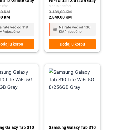
ltra 12/256GB Gray
WiFi Ultra 12/512GB Gray
elefoni
Mobilni telefoni
00
KM
3.189,00
KM
00
KM
2.849,00
KM
a rate već od 119
Na rate već od 130
M/mjesečno
KM/mjesečno
odaj u korpu
Dodaj u korpu
l
t
Original
Current
price
price
was:
is:
 KM.
 KM.
1.169,00 KM.
1.049,00 KM.
g Galaxy Tab S10
Samsung Galaxy Tab S10