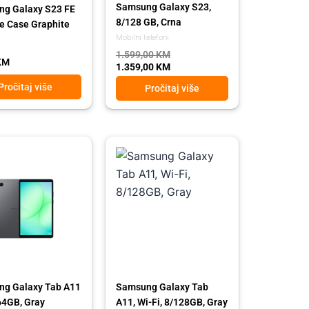
Samsung Galaxy S23,
g Galaxy S23 FE
8/128 GB, Crna
ne Case Graphite
Mobilni telefoni
1.599,00
KM
KM
1.359,00
KM
Pročitaj više
Pročitaj više
l
t
Original
Current
price
price
was:
is:
 KM.
 KM.
469,00 KM.
419,00 KM.
g Galaxy Tab A11
Samsung Galaxy Tab
64GB, Gray
A11, Wi-Fi, 8/128GB, Gray