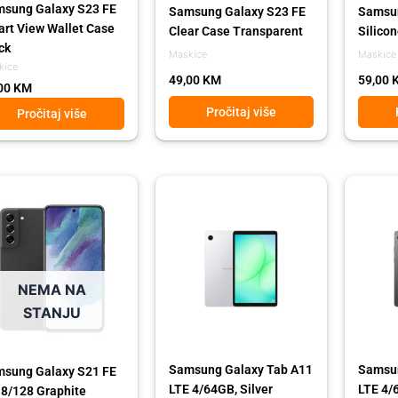
sung Galaxy S23 FE
Samsung Galaxy S23 FE
Samsun
rt View Wallet Case
Clear Case Transparent
Silico
ck
Maskice
Maskice
kice
49,00
KM
59,00
00
KM
Pročitaj više
Pročitaj više
ginal
rent
Original
Current
Origina
Curren
ce
ce
price
price
price
price
:
was:
is:
was:
is:
49,00 KM.
79,00 KM.
479,00 KM.
429,00 KM.
479,00
429,00
NEMA NA
STANJU
Samsung Galaxy Tab A11
Samsun
sung Galaxy S21 FE
LTE 4/64GB, Silver
LTE 4/
 8/128 Graphite