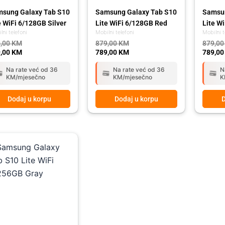
sung Galaxy Tab S10
Samsung Galaxy Tab S10
Samsun
e WiFi 6/128GB Silver
Lite WiFi 6/128GB Red
Lite W
lni telefoni
Mobilni telefoni
Mobilni t
,00
KM
879,00
KM
879,0
,00
KM
789,00
KM
789,0
Na rate već od 36
Na rate već od 36
N
KM/mjesečno
KM/mjesečno
K
Dodaj u korpu
Dodaj u korpu
D
ginal
rent
ce
ce
:
29,00 KM.
,00 KM.