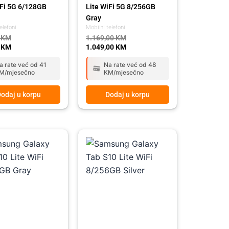
iFi 5G 6/128GB
Lite WiFi 5G 8/256GB
Gray
elefoni
Mobilni telefoni
0
KM
1.169,00
KM
0
KM
1.049,00
KM
a rate već od 41
Na rate već od 48
M/mjesečno
KM/mjesečno
odaj u korpu
Dodaj u korpu
l
t
Original
Current
price
price
was:
is:
 KM.
 KM.
1.029,00 KM.
919,00 KM.