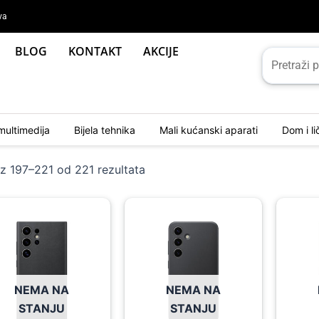
va
BLOG
KONTAKT
AKCIJE
multimedija
Bijela tehnika
Mali kućanski aparati
Dom i l
Sorted
by
az 197–221 od 221 rezultata
latest
NEMA NA
NEMA NA
STANJU
STANJU