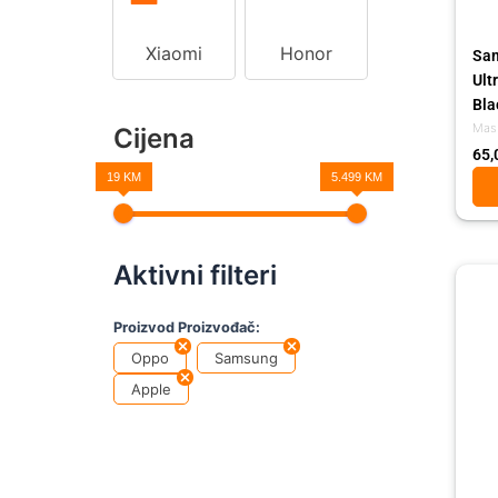
Xiaomi
Honor
Sam
Ult
Bla
Mas
Cijena
65,
19 KM
5.499 KM
Aktivni filteri
Proizvod Proizvođač:
Oppo
Samsung
Apple