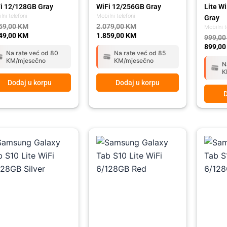
i 12/128GB Gray
WiFi 12/256GB Gray
Lite W
lni telefoni
Mobilni telefoni
Gray
59,00
KM
2.079,00
KM
Mobilni t
49,00
KM
1.859,00
KM
999,0
899,0
Na rate već od 80
Na rate već od 85
KM/mjesečno
KM/mjesečno
N
K
Dodaj u korpu
Dodaj u korpu
D
ginal
rent
Original
Current
Origina
Curren
ce
ce
price
price
price
price
:
was:
is:
was:
is:
,00 KM.
,00 KM.
879,00 KM.
789,00 KM.
879,00
789,00