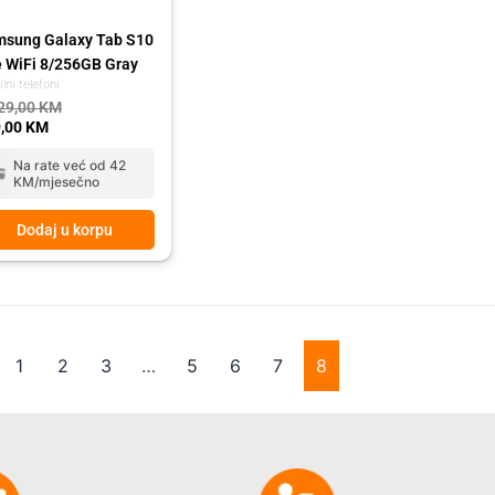
sung Galaxy Tab S10
e WiFi 8/256GB Gray
lni telefoni
29,00
KM
,00
KM
Na rate već od 42
KM/mjesečno
Dodaj u korpu
1
2
3
…
5
6
7
8