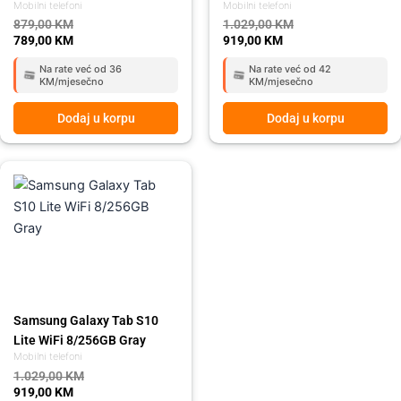
Mobilni telefoni
Mobilni telefoni
879,00
KM
1.029,00
KM
789,00
KM
919,00
KM
Na rate već od 36
Na rate već od 42
KM/mjesečno
KM/mjesečno
Dodaj u korpu
Dodaj u korpu
Original
Current
price
price
was:
is:
1.029,00 KM.
919,00 KM.
Samsung Galaxy Tab S10
Lite WiFi 8/256GB Gray
Mobilni telefoni
1.029,00
KM
919,00
KM