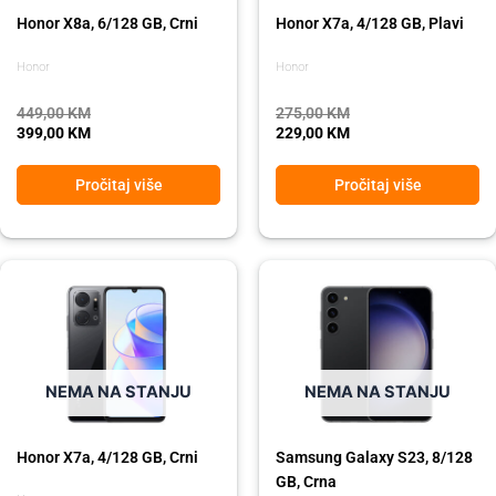
Honor X8a, 6/128 GB, Crni
Honor X7a, 4/128 GB, Plavi
Honor
Honor
449,00
KM
275,00
KM
399,00
KM
229,00
KM
Pročitaj više
Pročitaj više
Original
Current
Original
Current
price
price
price
price
was:
is:
was:
is:
275,00 KM.
229,00 KM.
1.599,00 KM.
1.359,00 KM.
NEMA NA STANJU
NEMA NA STANJU
Honor X7a, 4/128 GB, Crni
Samsung Galaxy S23, 8/128
GB, Crna