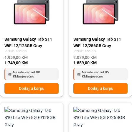
1.959,00 KM.
1.749,00 KM.
2.079,00 KM.
1.859,00 KM.
Samsung Galaxy Tab S11
Samsung Galaxy Tab S11
WiFi 12/128GB Gray
WiFi 12/256GB Gray
Mobilni telefoni
Mobilni telefoni
1.959,00
KM
2.079,00
KM
1.749,00
KM
1.859,00
KM
Na rate već od 80
Na rate već od 85
KM/mjesečno
KM/mjesečno
Dodaj u korpu
Dodaj u korpu
Original
Current
Original
Current
price
price
price
price
was:
is:
was:
is:
999,00 KM.
899,00 KM.
1.169,00 KM.
1.049,00 KM.