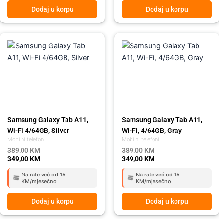
Dodaj u korpu
Dodaj u korpu
Original
Current
Original
Current
price
price
price
price
was:
is:
was:
is:
389,00 KM.
349,00 KM.
389,00 KM.
349,00 KM.
Samsung Galaxy Tab A11,
Samsung Galaxy Tab A11,
Wi-Fi 4/64GB, Silver
Wi-Fi, 4/64GB, Gray
Mobilni telefoni
Mobilni telefoni
389,00
KM
389,00
KM
349,00
KM
349,00
KM
Na rate već od 15
Na rate već od 15
KM/mjesečno
KM/mjesečno
Dodaj u korpu
Dodaj u korpu