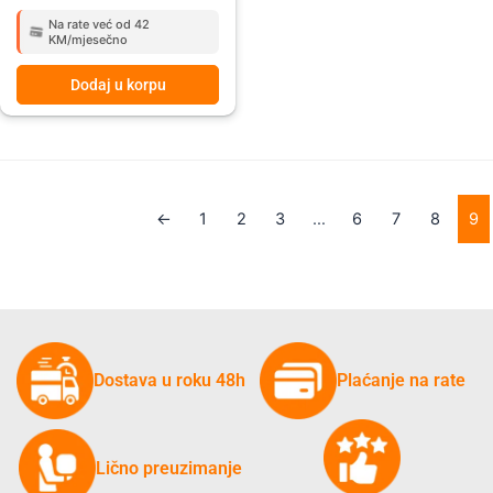
Na rate već od 42
KM/mjesečno
Dodaj u korpu
←
1
2
3
…
6
7
8
9
Dostava u roku 48h
Plaćanje na rate
Lično preuzimanje