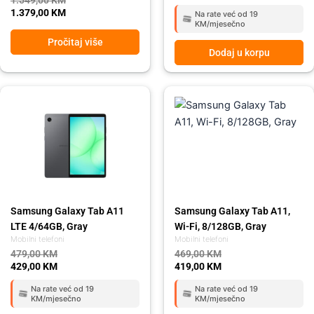
1.379,00
KM
Na rate već od 19
KM/mjesečno
Pročitaj više
Dodaj u korpu
Original
Current
Original
Current
price
price
price
price
was:
is:
was:
is:
479,00 KM.
429,00 KM.
469,00 KM.
419,00 KM.
Samsung Galaxy Tab A11
Samsung Galaxy Tab A11,
LTE 4/64GB, Gray
Wi-Fi, 8/128GB, Gray
Mobilni telefoni
Mobilni telefoni
479,00
KM
469,00
KM
429,00
KM
419,00
KM
Na rate već od 19
Na rate već od 19
KM/mjesečno
KM/mjesečno