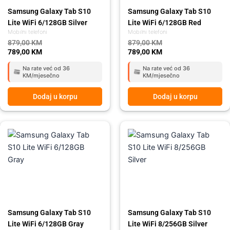
Samsung Galaxy Tab S10
Samsung Galaxy Tab S10
Lite WiFi 6/128GB Silver
Lite WiFi 6/128GB Red
Mobilni telefoni
Mobilni telefoni
879,00
KM
879,00
KM
789,00
KM
789,00
KM
Na rate već od 36
Na rate već od 36
KM/mjesečno
KM/mjesečno
Dodaj u korpu
Dodaj u korpu
Original
Current
Original
Current
price
price
price
price
was:
is:
was:
is:
879,00 KM.
789,00 KM.
1.029,00 KM.
919,00 KM.
Samsung Galaxy Tab S10
Samsung Galaxy Tab S10
Lite WiFi 6/128GB Gray
Lite WiFi 8/256GB Silver