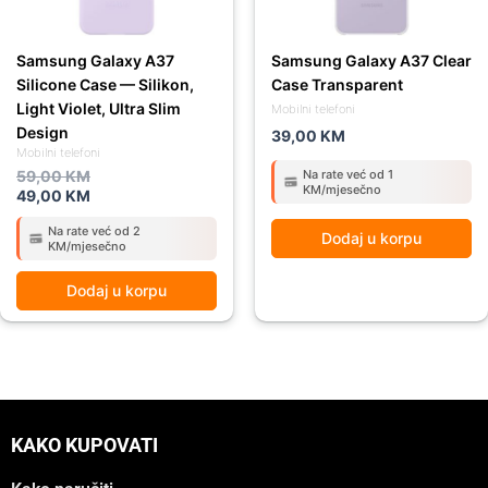
Samsung Galaxy A37
Samsung Galaxy A37 Clear
Silicone Case — Silikon,
Case Transparent
Light Violet, Ultra Slim
Mobilni telefoni
Design
39,00
KM
Mobilni telefoni
59,00
KM
Na rate već od 1
KM/mjesečno
49,00
KM
Na rate već od 2
Dodaj u korpu
KM/mjesečno
Dodaj u korpu
KAKO KUPOVATI