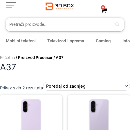
Sorted
Skip
by
0
Cart
latest
to
content
Mobilni telefoni
Televizori i oprema
Gaming
Inf
Početna
/ Proizvod Procesor / A37
A37
Prikaz svih 2 rezultata
Original
Current
price
price
was:
is:
59,00 KM.
49,00 KM.