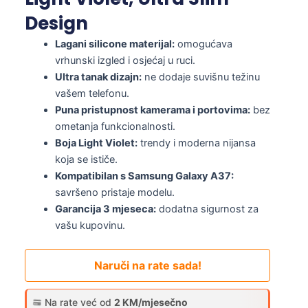
Design
Lagani silicone materijal:
omogućava
vrhunski izgled i osjećaj u ruci.
Ultra tanak dizajn:
ne dodaje suvišnu težinu
vašem telefonu.
Puna pristupnost kamerama i portovima:
bez
ometanja funkcionalnosti.
Boja Light Violet:
trendy i moderna nijansa
koja se ističe.
Kompatibilan s Samsung Galaxy A37:
savršeno pristaje modelu.
Garancija 3 mjeseca:
dodatna sigurnost za
vašu kupovinu.
Naruči na rate sada!
Na rate već od
2 KM/mjesečno