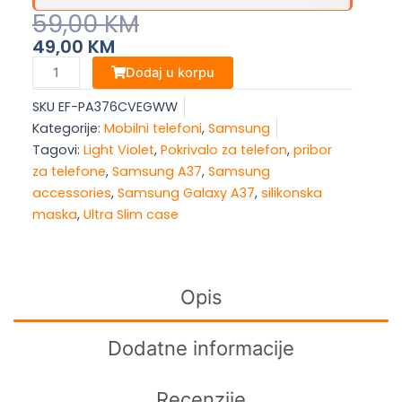
Original
Current
59,00
KM
Price
Price
49,00
KM
Was:
Is:
Samsung
Dodaj u korpu
Galaxy
59,00 KM.
49,00 KM.
SKU
EF-PA376CVEGWW
A37
Kategorije:
Mobilni telefoni
,
Samsung
Silicone
Tagovi:
Light Violet
,
Pokrivalo za telefon
,
pribor
Case
za telefone
,
Samsung A37
,
Samsung
—
accessories
,
Samsung Galaxy A37
,
silikonska
Silikon,
maska
,
Ultra Slim case
Light
Violet,
Ultra
Slim
Opis
Design
količina
Dodatne informacije
Recenzije