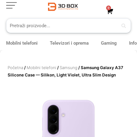
Skip
0
Cart
to
content
Mobilni telefoni
Televizori i oprema
Gaming
Inf
Početna
/
Mobilni telefoni
/
Samsung
/ Samsung Galaxy A37
Silicone Case — Silikon, Light Violet, Ultra Slim Design