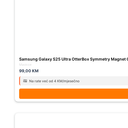
Samsung Galaxy S25 Ultra OtterBox Symmetry Magnet 
Maskice
99,00
KM
Na rate već od 4 KM/mjesečno