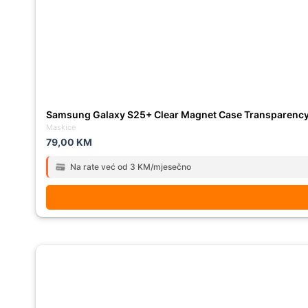
Samsung Galaxy S25+ Clear Magnet Case Transparenc
Maskice
79,00
KM
Na rate već od 3 KM/mjesečno