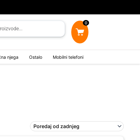
0
ična njega
Ostalo
Mobilni telefoni