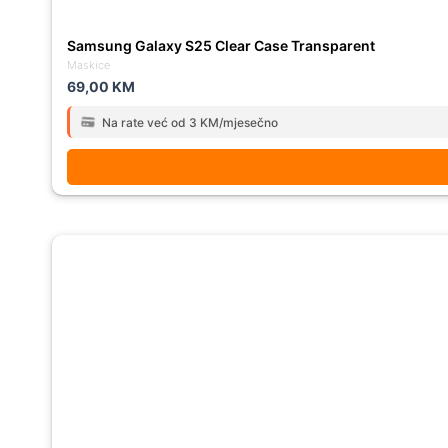
Samsung Galaxy S25 Clear Case Transparent
Maskice
69,00
KM
Na rate već od 3 KM/mjesečno