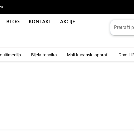
va
BLOG
KONTAKT
AKCIJE
multimedija
Bijela tehnika
Mali kućanski aparati
Dom i l