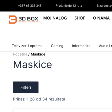
Sorted
Skip
by
+387 65 333 345
Plaćanje do 12 rata
Brza dosta
to
latest
content
MOJ NALOG
SHOP
O NAMA
Televizori i oprema
Gaming
Informatika
Audio i 
Početna
/ Maskice
Maskice
Filteri
Prikaz 1–28 od 34 rezultata