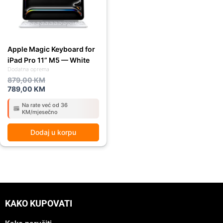
Apple Magic Keyboard for
iPad Pro 11” M5 — White
Dodatna oprema
879,00
KM
789,00
KM
Na rate već od 36
KM/mjesečno
Dodaj u korpu
KAKO KUPOVATI