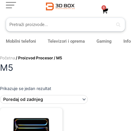
Skip
0
Cart
to
content
Mobilni telefoni
Televizori i oprema
Gaming
Inf
Početna
/ Proizvod Procesor / M5
M5
Prikazuje se jedan rezultat
Original
Current
price
price
was:
is:
879,00 KM.
789,00 KM.