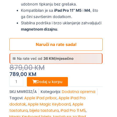
udobnom tipkanju bez grešaka.
Kompatibilan je sa
iPad Pro 11” M5
i
M4
, što
ga čini savršenim dodatkom.
Stabilna podrška i brzo uklanjanje zahvaljujući
magnetnom dizajnu
.
Naruči na rate sada!
Na rate već od
36 KM/mjesečno
Original
Current
879,00
KM
Price
Price
789,00
KM
Was:
Is:
Apple
Dodaj u korpu
Magic
879,00 KM.
789,00 KM.
SKU
MWR03Z/A
Kategorija:
Dodatna oprema
Keyboard
Tagovi:
Apple iPad pribor
,
Apple iPad Pro
for
dodatak
,
Apple Magic Keyboard
,
Apple
iPad
tastatura
,
bijela tastatura
,
iPad Pro 11 M5
,
Pro
Magic Keyboard bijela
,
tastatura za iPad