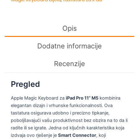
11"
M5
—
White
Opis
količina
Dodatne informacije
Recenzije
Pregled
Apple Magic Keyboard za
iPad Pro 11” M5
kombinira
elegantan dizajn i vrhunske funkcionalnosti. Ova
tastatura osigurava udobno i precizno tipkanje,
poboljšavajući vašu produktivnost bez obzira na to da li
radite ili se igrate. Jedna od ključnih karakteristika koja
izdvaja ovo rješenje je
Smart Connector
, koji