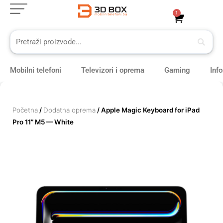
Skip
1
Cart
to
content
Mobilni telefoni
Televizori i oprema
Gaming
Inf
Početna
/
Dodatna oprema
/ Apple Magic Keyboard for iPad
Pro 11” M5 — White