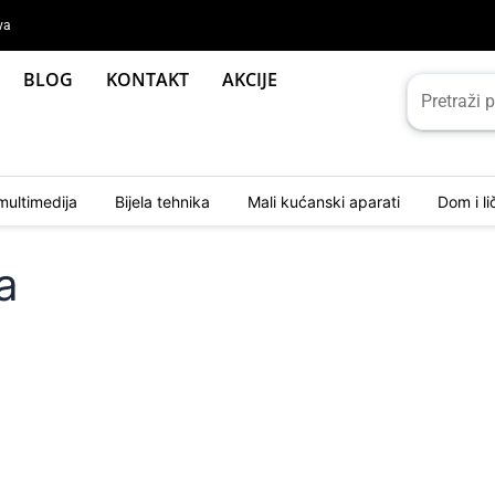
va
BLOG
KONTAKT
AKCIJE
multimedija
Bijela tehnika
Mali kućanski aparati
Dom i l
a