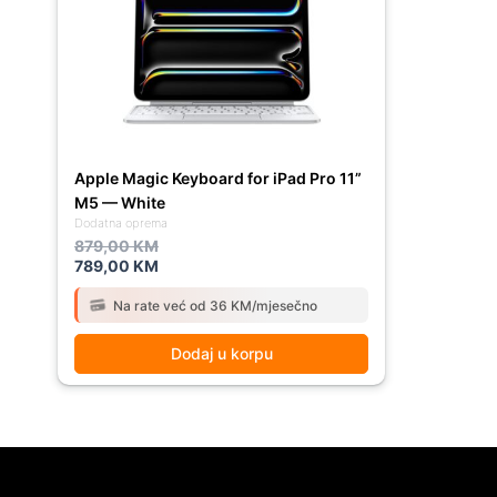
879,00 KM.
789,00 KM.
Apple Magic Keyboard for iPad Pro 11”
M5 — White
Dodatna oprema
879,00
KM
789,00
KM
Na rate već od 36 KM/mjesečno
Dodaj u korpu