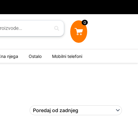
0
ična njega
Ostalo
Mobilni telefoni