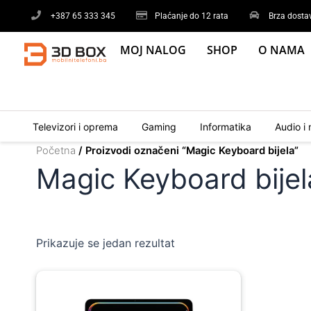
Skip
+387 65 333 345
Plaćanje do 12 rata
Brza dosta
to
content
MOJ NALOG
SHOP
O NAMA
Televizori i oprema
Gaming
Informatika
Audio i 
Početna
/ Proizvodi označeni “Magic Keyboard bijela”
Magic Keyboard bijel
Prikazuje se jedan rezultat
Original
Current
price
price
was:
is: