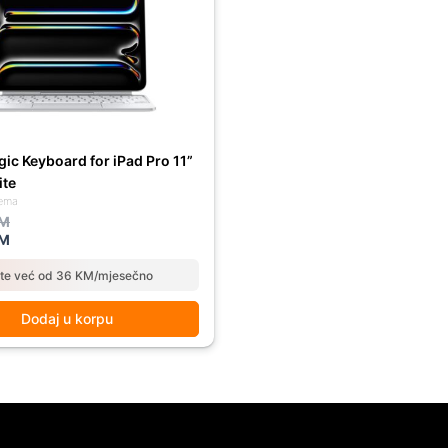
M.
M.
ic Keyboard for iPad Pro 11”
te
ema
M
M
ate već od 36 KM/mjesečno
Dodaj u korpu