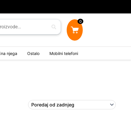
0
ična njega
Ostalo
Mobilni telefoni