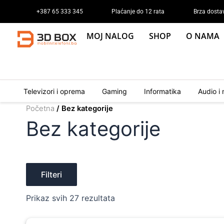
Sorted
Skip
by
+387 65 333 345
Plaćanje do 12 rata
Brza dosta
to
latest
content
MOJ NALOG
SHOP
O NAMA
Televizori i oprema
Gaming
Informatika
Audio i 
Početna
/ Bez kategorije
Bez kategorije
Filteri
Prikaz svih 27 rezultata