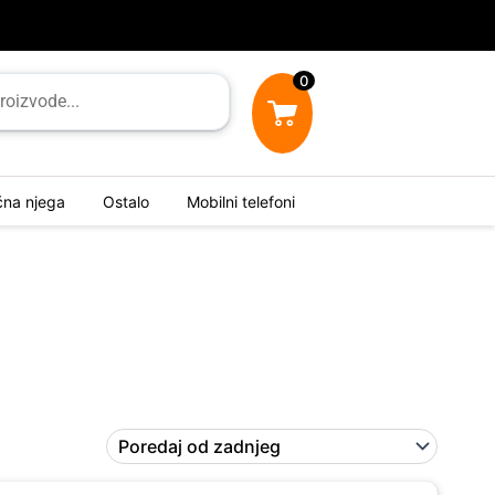
0
ična njega
Ostalo
Mobilni telefoni