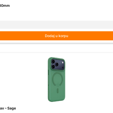
130mm
Dodaj u korpu
ax – Sage