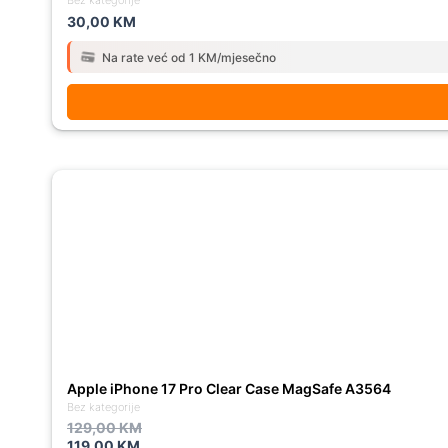
30,00
KM
Na rate već od 1 KM/mjesečno
Original
Current
price
price
was:
is:
129,00 KM.
119,00 KM.
Apple iPhone 17 Pro Clear Case MagSafe A3564
Bez kategorije
129,00
KM
119,00
KM