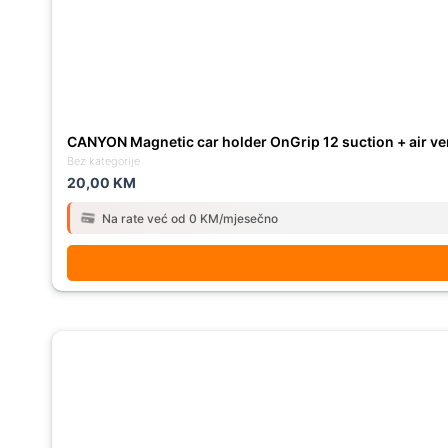
CANYON Magnetic car holder OnGrip 12 suction + air ve
Bez kategorije
20,00
KM
Na rate već od 0 KM/mjesečno