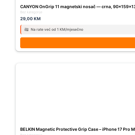
CANYON OnGrip 11 magnetski nosač — crna, 90×159×
Bez kategorije
29,00
KM
Na rate već od 1 KM/mjesečno
BELKIN Magnetic Protective Grip Case – iPhone 17 Pro M
Bez kategorije