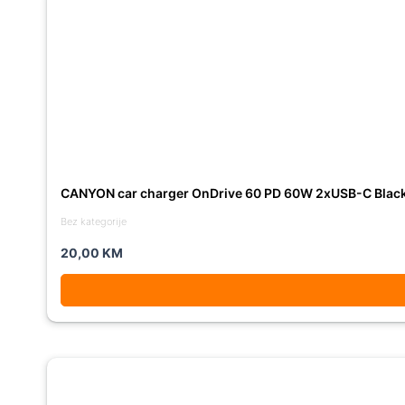
CANYON car charger OnDrive 60 PD 60W 2xUSB-C Blac
Bez kategorije
20,00
KM
Original
Current
price
price
was:
is: