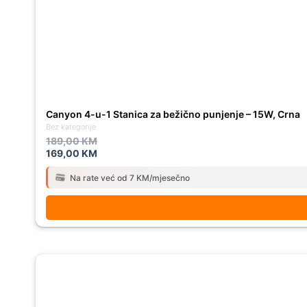
189,00 KM.
169,00 KM.
Canyon 4-u-1 Stanica za bežično punjenje – 15W, Crna
Bez kategorije
189,00
KM
169,00
KM
Na rate već od 7 KM/mjesečno