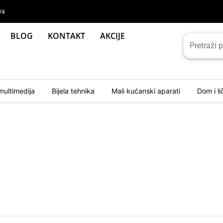
va
BLOG
KONTAKT
AKCIJE
multimedija
Bijela tehnika
Mali kućanski aparati
Dom i l