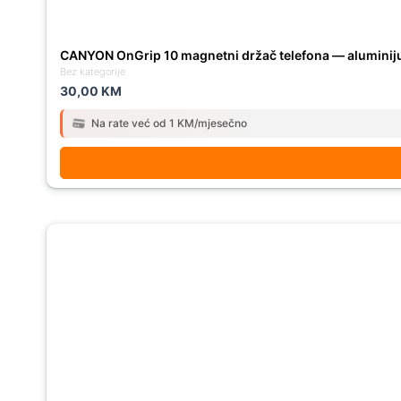
CANYON OnGrip 10 magnetni držač telefona — aluminij
Bez kategorije
30,00
KM
Na rate već od 1 KM/mjesečno