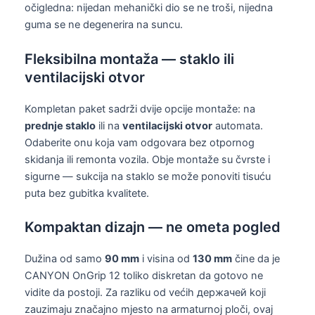
očigledna: nijedan mehanički dio se ne troši, nijedna
guma se ne degenerira na suncu.
Fleksibilna montaža — staklo ili
ventilacijski otvor
Kompletan paket sadrži dvije opcije montaže: na
prednje staklo
ili na
ventilacijski otvor
automata.
Odaberite onu koja vam odgovara bez otpornog
skidanja ili remonta vozila. Obje montaže su čvrste i
sigurne — sukcija na staklo se može ponoviti tisuću
puta bez gubitka kvalitete.
Kompaktan dizajn — ne ometa pogled
Dužina od samo
90 mm
i visina od
130 mm
čine da je
CANYON OnGrip 12 toliko diskretan da gotovo ne
vidite da postoji. Za razliku od većih держачей koji
zauzimaju značajno mjesto na armaturnoj ploči, ovaj