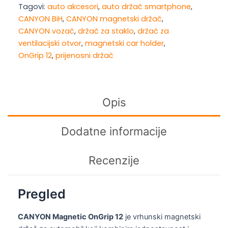
Tagovi:
auto akcesori
,
auto držač smartphone
,
holder
CANYON BiH
,
CANYON magnetski držač
,
OnGrip
CANYON vozač
,
držač za staklo
,
držač za
12
ventilacijski otvor
,
magnetski car holder
,
suction
OnGrip 12
,
prijenosni držač
+
air
vent
Black
Opis
količina
Dodatne informacije
Recenzije
Pregled
CANYON Magnetic OnGrip 12
je vrhunski magnetski