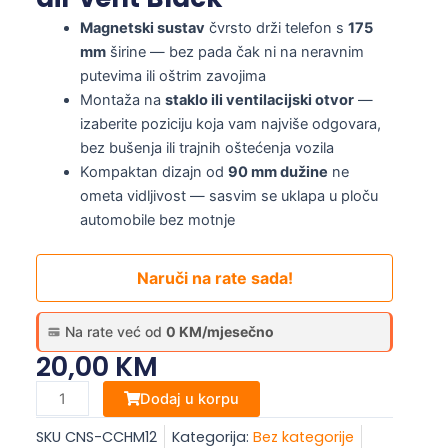
Magnetski sustav
čvrsto drži telefon s
175
mm
širine — bez pada čak ni na neravnim
putevima ili oštrim zavojima
Montaža na
staklo ili ventilacijski otvor
—
izaberite poziciju koja vam najviše odgovara,
bez bušenja ili trajnih oštećenja vozila
Kompaktan dizajn od
90 mm dužine
ne
ometa vidljivost — sasvim se uklapa u ploču
automobile bez motnje
Naruči na rate sada!
Na rate već od
0 KM/mjesečno
20,00
KM
CANYON
Dodaj u korpu
Magnetic
SKU
CNS-CCHM12
Kategorija:
Bez kategorije
car