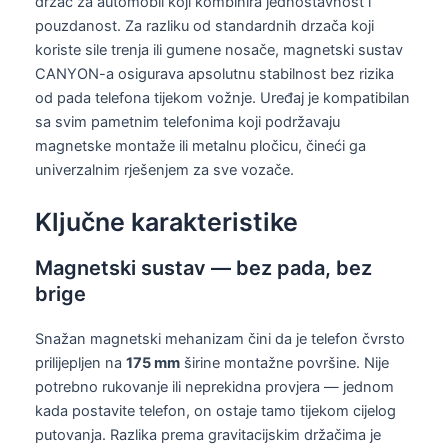
držač za automobil koji kombinira jednostavnost i
pouzdanost. Za razliku od standardnih drzača koji
koriste sile trenja ili gumene nosače, magnetski sustav
CANYON-a osigurava apsolutnu stabilnost bez rizika
od pada telefona tijekom vožnje. Uređaj je kompatibilan
sa svim pametnim telefonima koji podržavaju
magnetske montaže ili metalnu pločicu, čineći ga
univerzalnim rješenjem za sve vozače.
Ključne karakteristike
Magnetski sustav — bez pada, bez
brige
Snažan magnetski mehanizam čini da je telefon čvrsto
prilijepljen na
175 mm
širine montažne površine. Nije
potrebno rukovanje ili neprekidna provjera — jednom
kada postavite telefon, on ostaje tamo tijekom cijelog
putovanja. Razlika prema gravitacijskim držačima je