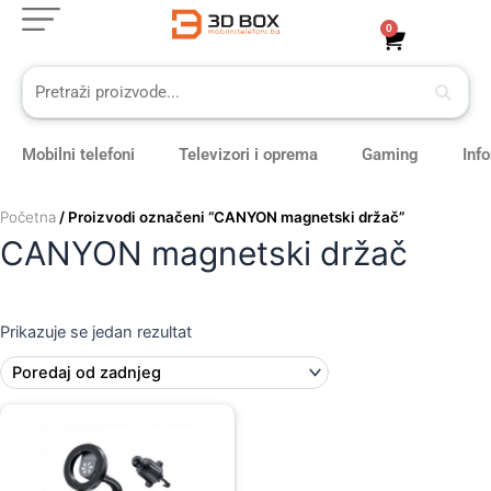
Skip
0
Cart
to
content
Mobilni telefoni
Televizori i oprema
Gaming
Inf
Početna
/ Proizvodi označeni “CANYON magnetski držač”
CANYON magnetski držač
Prikazuje se jedan rezultat