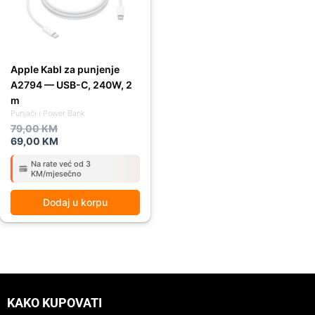
Apple Kabl za punjenje
A2794 — USB-C, 240W, 2
m
Punjači i Power Bank
79,00
KM
69,00
KM
Na rate već od 3
KM/mjesečno
Dodaj u korpu
KAKO KUPOVATI