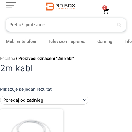
Skip
0
Cart
to
content
Mobilni telefoni
Televizori i oprema
Gaming
Inf
Početna
/ Proizvodi označeni “2m kabl”
2m kabl
Prikazuje se jedan rezultat
Original
Current
price
price
was:
is:
79,00 KM.
69,00 KM.