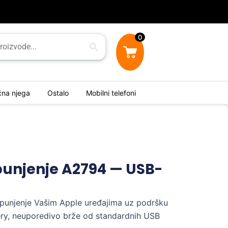
0
ična njega
Ostalo
Mobilni telefoni
punjenje A2794 — USB-
punjenje Vašim Apple uređajima uz podršku
ry, neuporedivo brže od standardnih USB