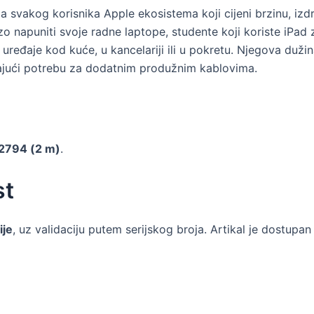
a svakog korisnika Apple ekosistema koji cijeni brzinu, izdr
rzo napuniti svoje radne laptope, studente koji koriste iPad 
ds uređaje kod kuće, u kancelariji ili u pokretu. Njegova duž
irajući potrebu za dodatnim produžnim kablovima.
A2794 (2 m)
.
st
ije
, uz validaciju putem serijskog broja. Artikal je dostupan