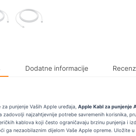
240W,
2
m
količina
s
Dodatne informacije
Recenz
e za punjenje Vaših Apple uređaja,
Apple Kabl za punjenje
da zadovolji najzahtjevnije potrebe savremenih korisnika, p
ičkih kablova koji često ograničavaju brzinu punjenja i izd
ći ga nezaobilaznim dijelom Vaše Apple opreme. Uložite u kv