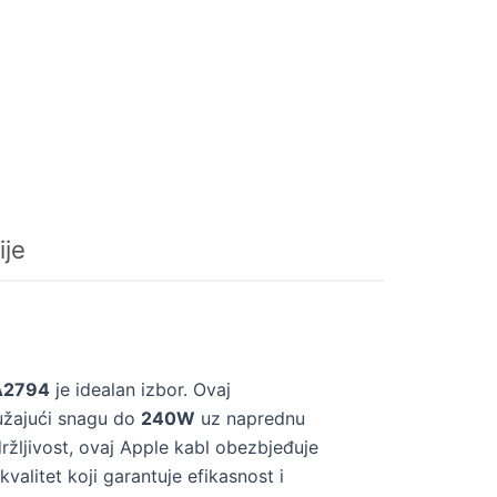
ije
 A2794
je idealan izbor. Ovaj
ružajući snagu do
240W
uz naprednu
ržljivost, ovaj Apple kabl obezbjeđuje
alitet koji garantuje efikasnost i