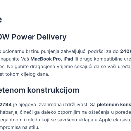
e
0W Power Delivery
lucionarnu brzinu punjenja zahvaljujući podršci za do
240
napunite Vaš
MacBook Pro
,
iPad
ili druge kompatibilne ure
s. Ne gubite dragocjeno vrijeme čekajući da se Vaši uređaj
st tokom cijelog dana.
pletenom konstrukcijom
A2794
je njegova izvanredna izdržljivost. Sa
pletenom kons
habanje, čineći ga daleko otpornijim na oštećenja u poređe
legantnom izgledu koji se savršeno uklapa u Apple ekosiste
promisa na stilu.