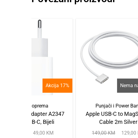
Akcija 17%
Nema na
Dodatna oprema
Punjači i Power Ba
pple Strujni adapter A2347
Apple USB-C to MagS
— 20W, USB-C, Bijeli
Cable 2m Silver
59,00
KM
49,00
KM
149,00
KM
129,00