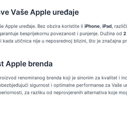
sve Vaše Apple uređaje
še Apple uređaje. Bez obzira koristite li
iPhone
,
iPad
, razli
arantuje besprijekornu povezanost i punjenje. Dužina od
2
ada utičnica nije u neposrednoj blizini, što je značajna pr
st Apple brenda
proizvod renomiranog brenda koji je sinonim za kvalitet i in
obezbjeđujući sigurnost i optimalne performanse za Vaše ure
riornosti, za razliku od neprovjerenih alternativa koje mogu