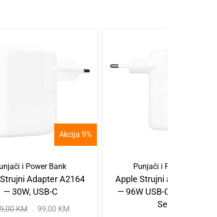
Akcija 9%
Akcija
unjači i Power Bank
Punjači i Power Bank
 Strujni Adapter A2164
Apple Strujni adapter A21
— 30W, USB-C
— 96W USB-C za iPhone 
Series
9,00
KM
99,00
KM