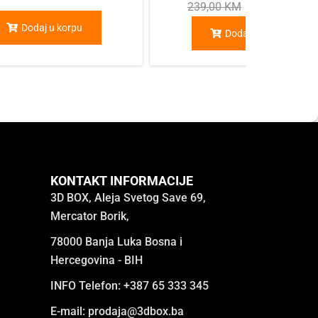
239,00
KM
209,00
KM
Dodaj u korpu
Dodaj u korpu
KONTAKT INFORMACIJE
3D BOX, Aleja Svetog Save 69,
Mercator Borik,
78000 Banja Luka Bosna i
Hercegovina - BIH
INFO Telefon: +387 65 333 345
E-mail:
prodaja@3dbox.ba