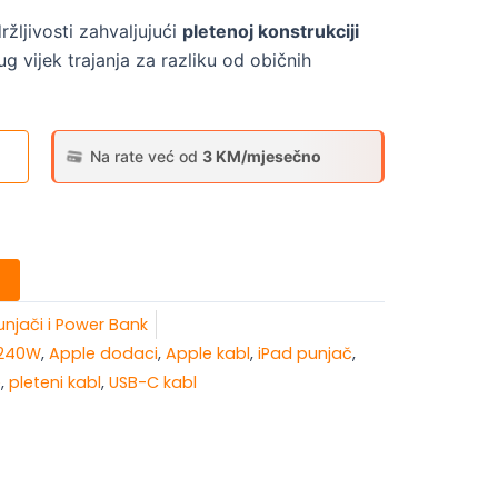
ržljivosti zahvaljujući
pletenoj konstrukciji
ug vijek trajanja za razliku od običnih
Na rate već od
3 KM/mjesečno
unjači i Power Bank
 240W
,
Apple dodaci
,
Apple kabl
,
iPad punjač
,
e
,
pleteni kabl
,
USB-C kabl