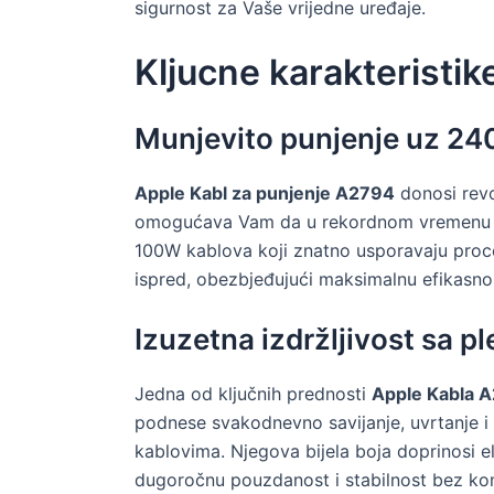
sigurnost za Vaše vrijedne uređaje.
Kljucne karakteristik
Munjevito punjenje uz 24
Apple Kabl za punjenje A2794
donosi revo
omogućava Vam da u rekordnom vremenu 
100W kablova koji znatno usporavaju proce
ispred, obezbjeđujući maksimalnu efikasno
Izuzetna izdržljivost sa 
Jedna od ključnih prednosti
Apple Kabla 
podnese svakodnevno savijanje, uvrtanje i 
kablovima. Njegova bijela boja doprinosi e
dugoročnu pouzdanost i stabilnost bez kom