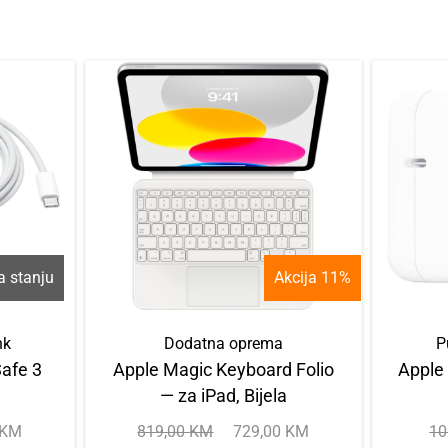
 stanju
Akcija 11%
nk
Dodatna oprema
P
afe 3
Apple Magic Keyboard Folio
Apple
— za iPad, Bijela
KM
819,00
KM
729,00
KM
10