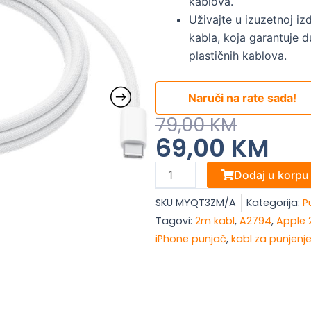
kablova.
Uživajte u izuzetnoj izd
kabla, koja garantuje d
plastičnih kablova.
Naruči na rate sada!
Original
Current
79,00
KM
69,00
KM
Price
Price
Was:
Is:
Apple
Dodaj u korpu
79,00 KM.
69,00 KM.
Kabl
SKU
MYQT3ZM/A
Kategorija:
P
za
Tagovi:
2m kabl
,
A2794
,
Apple
punjenje
iPhone punjač
,
kabl za punjenj
A2794
—
USB-
C,