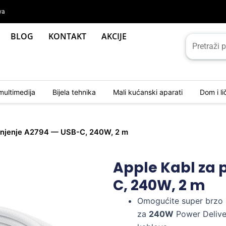
va
BLOG
KONTAKT
AKCIJE
multimedija
Bijela tehnika
Mali kućanski aparati
Dom i l
punjenje A2794 — USB-C, 240W, 2 m
Apple Kabl za 
C, 240W, 2 m
Omogućite super brzo 
za
240W
Power Delive