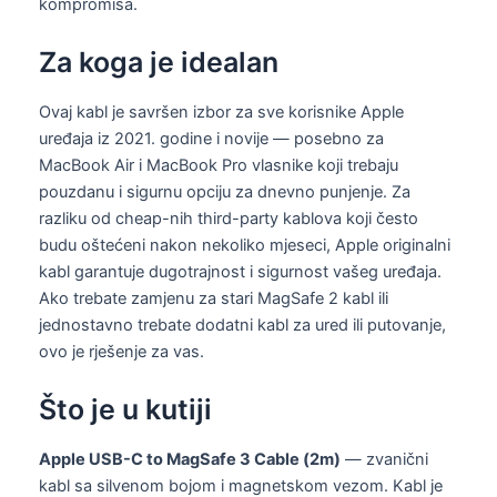
kompromisa.
Za koga je idealan
Ovaj kabl je savršen izbor za sve korisnike Apple
uređaja iz 2021. godine i novije — posebno za
MacBook Air i MacBook Pro vlasnike koji trebaju
pouzdanu i sigurnu opciju za dnevno punjenje. Za
razliku od cheap-nih third-party kablova koji često
budu oštećeni nakon nekoliko mjeseci, Apple originalni
kabl garantuje dugotrajnost i sigurnost vašeg uređaja.
Ako trebate zamjenu za stari MagSafe 2 kabl ili
jednostavno trebate dodatni kabl za ured ili putovanje,
ovo je rješenje za vas.
Što je u kutiji
Apple USB-C to MagSafe 3 Cable (2m)
— zvanični
kabl sa silvenom bojom i magnetskom vezom. Kabl je