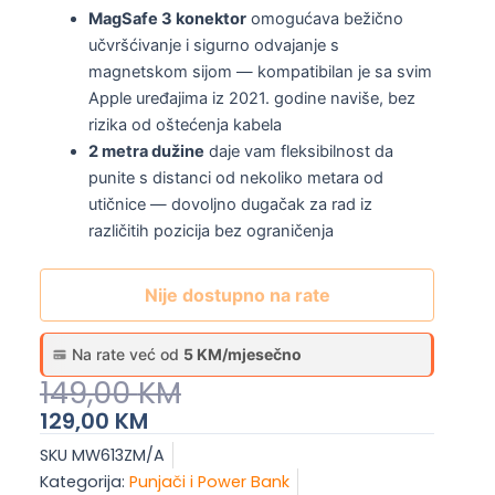
MagSafe 3 konektor
omogućava bežično
učvršćivanje i sigurno odvajanje s
magnetskom sijom — kompatibilan je sa svim
Apple uređajima iz 2021. godine naviše, bez
rizika od oštećenja kabela
2 metra dužine
daje vam fleksibilnost da
punite s distanci od nekoliko metara od
utičnice — dovoljno dugačak za rad iz
različitih pozicija bez ograničenja
Nije dostupno na rate
Na rate već od
5 KM/mjesečno
Original
Current
149,00
KM
Price
Price
129,00
KM
Was:
Is:
SKU
MW613ZM/A
149,00 KM.
129,00 KM.
Kategorija:
Punjači i Power Bank