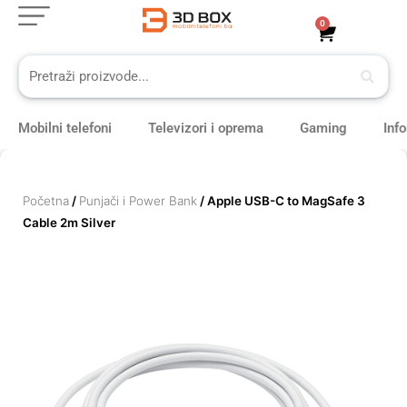
Skip
0
Cart
to
content
Mobilni telefoni
Televizori i oprema
Gaming
Inf
Početna
/
Punjači i Power Bank
/ Apple USB-C to MagSafe 3
Cable 2m Silver