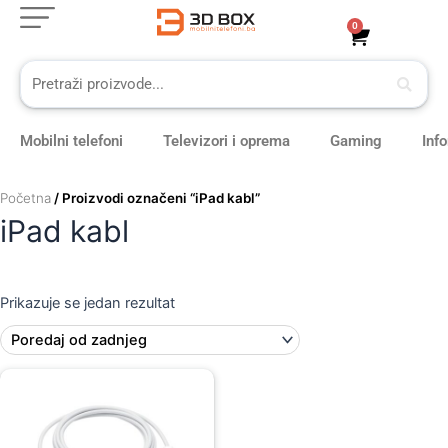
Skip
0
Cart
to
content
Mobilni telefoni
Televizori i oprema
Gaming
Inf
Početna
/ Proizvodi označeni “iPad kabl”
iPad kabl
Prikazuje se jedan rezultat
Original
Current
price
price
was:
is:
149,00 KM.
129,00 KM.