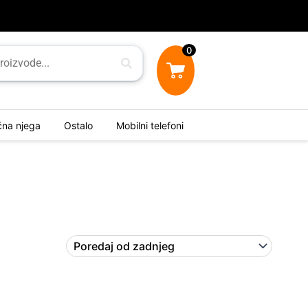
0
ična njega
Ostalo
Mobilni telefoni