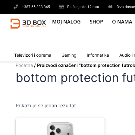
Skip
+387 65 333 345
Plaćanje do 12 rata
Brza dosta
to
content
MOJ NALOG
SHOP
O NAMA
Televizori i oprema
Gaming
Informatika
Audio i 
Početna
/ Proizvodi označeni “bottom protection futrol
bottom protection fu
Prikazuje se jedan rezultat
Original
Current
price
price
was:
is: