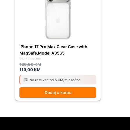
129,00 KM.
119,00 KM.
iPhone 17 Pro Max Clear Case with
MagSafe,Model A3565
Bez kategorije
129,00
KM
119,00
KM
Na rate već od 5 KM/mjesečno
Dodaj u korpu