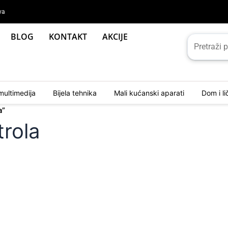
va
BLOG
KONTAKT
AKCIJE
multimedija
Bijela tehnika
Mali kućanski aparati
Dom i l
a”
trola