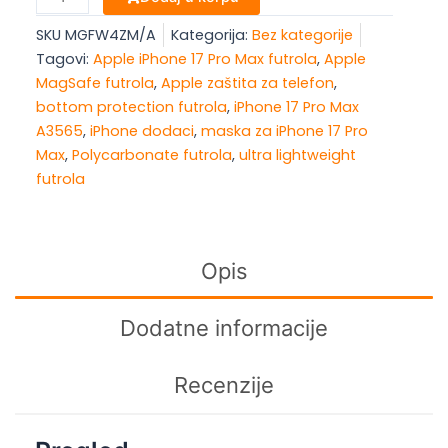
17
129,00 KM.
119,00 KM.
SKU
MGFW4ZM/A
Kategorija:
Bez kategorije
Pro
Tagovi:
Apple iPhone 17 Pro Max futrola
,
Apple
Max
MagSafe futrola
,
Apple zaštita za telefon
,
Clear
bottom protection futrola
,
iPhone 17 Pro Max
Case
A3565
,
iPhone dodaci
,
maska za iPhone 17 Pro
with
Max
,
Polycarbonate futrola
,
ultra lightweight
MagSafe,Model
futrola
A3565
količina
Opis
Dodatne informacije
Recenzije