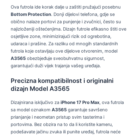
Ova futrola ide korak dalje u zaštiti pružajući posebnu
Bottom Protection
. Donji dijelovi telefona, gdje se
obično nalaze portovi za punjenje i zvučnici, često su
najizloženiji oštećenjima. Dizajn futrole efikasno štiti ove
osjetljive zone, minimizirajući rizik od ogrebotina,
udaraca i prašine. Za razliku od mnogih standardnih
futrola koje ostavljaju ove dijelove otvorenim, model
A3565
obezbjeđuje sveobuhvatnu sigurnost,
garantujući duži vijek trajanja vašeg uređaja.
Precizna kompatibilnost i originalni
dizajn Model A3565
Dizajnirana isključivo za
iPhone 17 Pro Max
, ova futrola
sa model oznakom
A3565
garantuje savršeno
prianjanje i neometan pristup svim tasterima i
portovima. Bez obzira na to da li koristite kameru,
podešavate jačinu zvuka ili punite uređaj, futrola neće