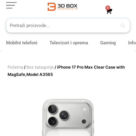
Skip
0
Cart
to
content
Mobilni telefoni
Televizori i oprema
Gaming
Inf
Početna
/
Bez kategorije
/ iPhone 17 Pro Max Clear Case with
MagSafe,Model A3565