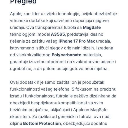
Pregled
Apple, kao lider u svijetu tehnologije, uvijek obezbjeđuje
vrhunske dodatke koji savršeno dopunjuju njegove
uređaje. Ova transparentna futrola sa
MagSafe
tehnologijom, model
A3565
, predstavlja idealno
rješenje za zaštitu vašeg
iPhone 17 Pro Max
uređaja,
istovremeno ističući njegov originalni dizajn. Izrađena
od visokokvalitetnog
Polycarbonate
materijala,
garantuje izuzetnu otpornost na svakodnevne udarce i
ogrebotine, a da pritom ostaje gotovo neprimjetna.
Ovaj dodatak nije samo zaštita; on je produžetak
funkcionalnosti vašeg telefona. S fokusom na preciznu
izradu i funkcionalnost, futrola je pažljivo dizajnirana da
obezbijedi besprijekornu kompatibilnost sa svim
bežičnim punjačima, uključujući i Appleov MagSafe
ekosistem. Za razliku od generičkih futrola, ova nudi
ciljanu
Bottom Protection
, obezbjeđujući dodatnu