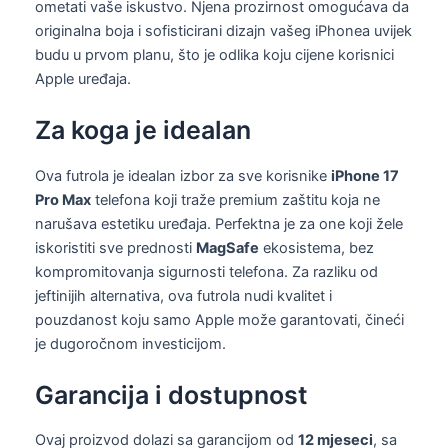
ometati vaše iskustvo. Njena prozirnost omogućava da
originalna boja i sofisticirani dizajn vašeg iPhonea uvijek
budu u prvom planu, što je odlika koju cijene korisnici
Apple uređaja.
Za koga je idealan
Ova futrola je idealan izbor za sve korisnike
iPhone 17
Pro Max
telefona koji traže premium zaštitu koja ne
narušava estetiku uređaja. Perfektna je za one koji žele
iskoristiti sve prednosti
MagSafe
ekosistema, bez
kompromitovanja sigurnosti telefona. Za razliku od
jeftinijih alternativa, ova futrola nudi kvalitet i
pouzdanost koju samo Apple može garantovati, čineći
je dugoročnom investicijom.
Garancija i dostupnost
Ovaj proizvod dolazi sa garancijom od
12 mjeseci
, sa