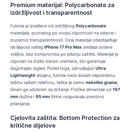
Premium materijal: Polycarbonate za
izdržljivost i transparentnost
Futrola je izrađena od izdržljivog
Polycarbonate
materijala, poznatog po svojoj otpornosti na udarce i
izuzetnoj transparentnosti. Ovaj materijal obezbjeđuje
da ljepota vašeg
iPhone 17 Pro Max
uređaja ostane
vidljiva, bez kompromisa po pitanju zaštite. Materijal je
otporan na žutilo tokom vremena, što garantuje
dugotrajan izgled. Pored toga, zahvaljujući
Ultra
Lightweight
dizajnu, futrola neće dodati nepotrebnu
težinu vašem telefonu, teška je samo
nekoliko grama
,
čineći ga udobnim za držanje. Fizičke dimenzije od
197
mm
dužine i
95 mm
širine osiguravaju precizno
prianjanje.
Cjelovita zaštita: Bottom Protection za
kritične dijelove