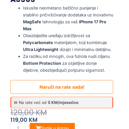
Iskusite neometano bežično punjenje i
stabilno pričvršćivanje dodataka uz inovativnu
MagSafe
tehnologiju za vaš
iPhone 17 Pro
Max
.
Obezbijedite uređaju izdržljivost sa
Polycarbonate
materijalom, koji kombinuje
Ultra Lightweight
dizajn i minimalnu debljinu.
Za razliku od mnogih, ova futrola nudi ciljanu
Bottom Protection
za osjetljive donje
dijelove, obezbjeđujući potpunu sigurnost.
Naruči na rate sada!
Na rate već od
5 KM/mjesečno
Original
Current
129,00
KM
Price
Price
119,00
KM
Was:
Is:
iPhone
Dodaj u korpu