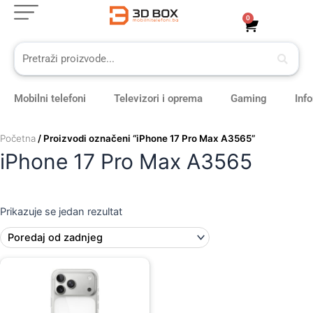
Skip
0
Cart
to
content
Mobilni telefoni
Televizori i oprema
Gaming
Inf
Početna
/ Proizvodi označeni “iPhone 17 Pro Max A3565”
iPhone 17 Pro Max A3565
Prikazuje se jedan rezultat
Original
Current
price
price
was:
is:
129,00 KM.
119,00 KM.