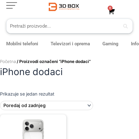
Skip
0
Cart
to
content
Mobilni telefoni
Televizori i oprema
Gaming
Inf
Početna
/ Proizvodi označeni “iPhone dodaci”
iPhone dodaci
Prikazuje se jedan rezultat
Original
Current
price
price
was:
is:
129,00 KM.
119,00 KM.